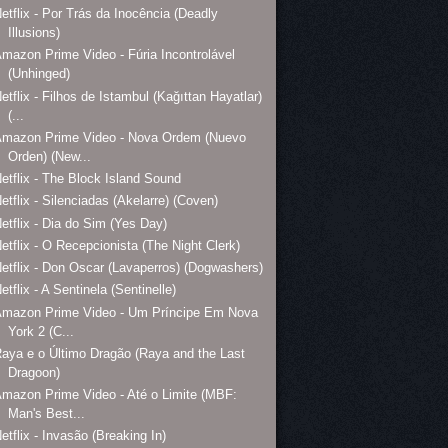
etflix - Por Trás da Inocência (Deadly
Illusions)
mazon Prime Video - Fúria Incontrolável
(Unhinged)
etflix - Filhos de Istambul (Kağıttan Hayatlar)
(...
Amazon Prime Video - Nova Ordem (Nuevo
Orden) (New...
etflix - The Block Island Sound
etflix - Silenciadas (Akelarre) (Coven)
etflix - Dia do Sim (Yes Day)
etflix - O Recepcionista (The Night Clerk)
etflix - Don Oscar (Lavaperros) (Dogwashers)
etflix - A Sentinela (Sentinelle)
Amazon Prime Video - Um Príncipe Em Nova
York 2 (C...
aya e o Último Dragão (Raya and the Last
Dragoon)
mazon Prime Video - Até o Limite (MBF:
Man's Best...
etflix - Invasão (Breaking In)