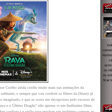
tod
coment
histór
ca
acess
ou nã
os es
ficar
sse Coelho ainda confio muito mais nas animações da
saltitante, e sempre que vou conferir os filmes da Disney já
o imaginado, e que as vezes me decepciono pelo excesso de
aya e o Último Dragão" não apenas vi um lindíssimo filme,
re confiança e união para resolver um problema comum ao