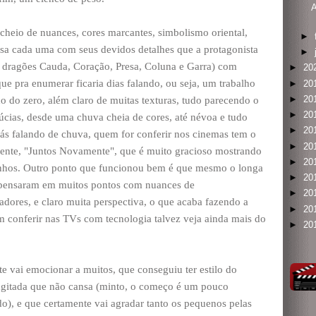
A
 cheio de nuances, cores marcantes, simbolismo oriental,
►
assa cada uma com seus devidos detalhes que a protagonista
►
s dragões Cauda, Coração, Presa, Coluna e Garra) com
►
20
ue pra enumerar ficaria dias falando, ou seja, um trabalho
►
20
►
20
o do zero, além claro de muitas texturas, tudo parecendo o
►
20
cias, desde uma chuva cheia de cores, até névoa e tudo
►
20
iás falando de chuva, quem for conferir nos cinemas tem o
►
20
mente, "Juntos Novamente", que é muito gracioso mostrando
►
20
inhos. Outro ponto que funcionou bem é que mesmo o longa
►
20
 pensaram em muitos pontos com nuances de
►
20
adores, e claro muita perspectiva, o que acaba fazendo a
►
20
em conferir nas TVs com tecnologia talvez veja ainda mais do
►
20
e vai emocionar a muitos, que conseguiu ter estilo do
gitada que não cansa (minto, o começo é um pouco
o), e que certamente vai agradar tanto os pequenos pelas