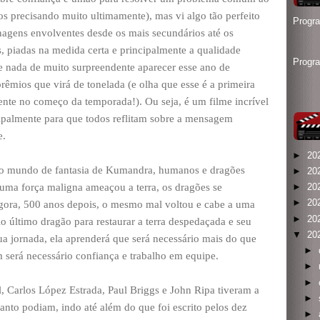
os precisando muito ultimamente), mas vi algo tão perfeito
Progr
onagens envolventes desde os mais secundários até os
as, piadas na medida certa e principalmente a qualidade
Progr
 nada de muito surpreendente aparecer esse ano de
rêmios que virá de tonelada (e olha que esse é a primeira
te no começo da temporada!). Ou seja, é um filme incrível
ncipalmente para que todos reflitam sobre a mensagem
e.
►
20
no mundo de fantasia de Kumandra, humanos e dragões
►
20
ma força maligna ameaçou a terra, os dragões se
►
20
►
20
Agora, 500 anos depois, o mesmo mal voltou e cabe a uma
►
20
rio último dragão para restaurar a terra despedaçada e seu
▼
20
ua jornada, ela aprenderá que será necessário mais do que
►
será necessário confiança e trabalho em equipe.
►
►
l, Carlos López Estrada, Paul Briggs e John Ripa tiveram a
►
quanto podiam, indo até além do que foi escrito pelos dez
►