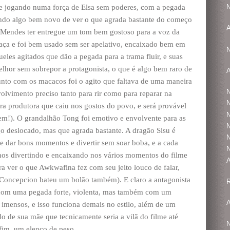
se jogando numa força de Elsa sem poderes, com a pegada
N
ndo algo bem novo de ver o que agrada bastante do começo
A
a Mendes ter entregue um tom bem gostoso para a voz da
ça e foi bem usado sem ser apelativo, encaixado bem em
N
es agitados que dão a pegada para a trama fluir, e suas
lhor sem sobrepor a protagonista, o que é algo bem raro de
junto com os macacos foi o agito que faltava de uma maneira
N
volvimento preciso tanto para rir como para reparar na
N
a produtora que caiu nos gostos do povo, e será provável
N
m!). O grandalhão Tong foi emotivo e envolvente para as
N
go deslocado, mas que agrada bastante. A dragão Sisu é
N
ue dar bons momentos e divertir sem soar boba, e a cada
N
nos divertindo e encaixando nos vários momentos do filme
pra ver o que Awkwafina fez com seu jeito louco de falar,
a Concepcion bateu um bolão também). E claro a antagonista
R
 com uma pegada forte, violenta, mas também com um
A
imensos, e isso funciona demais no estilo, além de um
 de sua mãe que tecnicamente seria a vilã do filme até
N
fim, um elenco de peso.