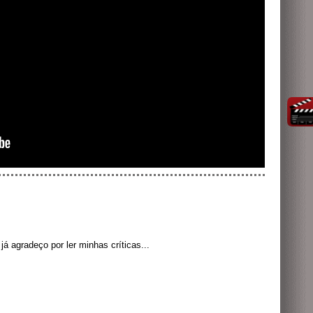
á agradeço por ler minhas críticas...