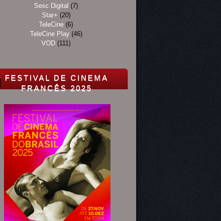
Sesc Digital
(7)
Star+
(20)
TeleCine
(6)
TeleCine Play
(46)
VOD
(111)
FESTIVAL DE CINEMA
FRANCÊS 2025