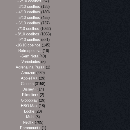
- 2/10 coelhos
(67)
- 3/10 coelhos
(138)
- 4/10 coelhos
(180)
- 5/10 coelhos
(455)
- 6/10 coelhos
(737)
- 7/10 coelhos
(1032)
- 8/10 coelhos
(1053)
- 9/10 coelhos
(581)
-10/10 coelhos
(145)
-Retrospectiva
(16)
-Sem Nota
(40)
-Variedades
(5)
Adrenalina Pura+
(1)
Amazon
(289)
AppleTV+
(29)
Cinema
(3158)
Disney+
(14)
Filmelier+
(2)
Globoplay
(29)
HBO Max
(18)
Looke
(20)
Mubi
(8)
Netflix
(705)
Paramount+
(1)