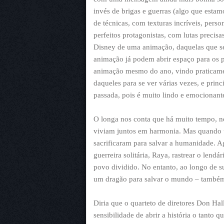
invés de brigas e guerras (algo que estam
de técnicas, com texturas incríveis, pers
perfeitos protagonistas, com lutas precis
Disney de uma animação, daquelas que se
animação já podem abrir espaço para os p
animação mesmo do ano, vindo praticamen
daqueles para se ver várias vezes, e pri
passada, pois é muito lindo e emocionant
O longa nos conta que há muito tempo, 
viviam juntos em harmonia. Mas quando u
sacrificaram para salvar a humanidade. 
guerreira solitária, Raya, rastrear o lendá
povo dividido. No entanto, ao longo de s
um dragão para salvar o mundo – também 
Diria que o quarteto de diretores Don Hal
sensibilidade de abrir a história o tanto 