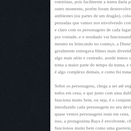
roteiristas, pois facilmente a trama daria
outro momento, porém foram desenvolvend
ambientes (ou partes de um dragão), col
pensadas que vamos nos envolvendo com 
e claro com os personagens de cada lugar
por vontade, e o resultado vai funcionan
mesmo eu brincando no começo, a Disney
geralmente entregava filmes mais diverti
algo mais sério e centrado, aonde temos
toma a maior parte do tempo da trama, e 
é algo complexo demais, e como foi tratad
Sobre os personagens, chega a ser até en
todos em cena, e que junto com uma dubla
funciona muito bem, ou seja, é o conjun
introduzido cada personagem no seu dev
quase vemos personagens reais em cena, 
isso, a protagonista Raya é envolvente, c
funcionou muito bem como uma guerreira,