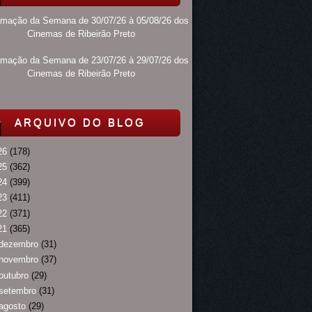
amação da Semana de 30/07/26 à 05/08/26 dos
Cinemas de Ribeirão Preto
amação da Semana de 23/07/26 à 29/07/26 dos
Cinemas de Ribeirão Preto
ARQUIVO DO BLOG
26
(178)
25
(362)
24
(399)
23
(411)
22
(371)
21
(365)
dezembro
(31)
novembro
(37)
outubro
(29)
setembro
(31)
agosto
(29)