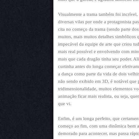
Visualmente a trama também foi incrível,
diversas vilas por onde a protagonista p
cita no começo da trama (sendo parte do
muitos, mais muitos detalhes simbólicos q
impecável da equipe de arte que criou tud
mais real possível e envolvendo com minú
mais que cada dragão tinha seu poder. Al
curtinha antes do longa começar efetiva
a dança como parte da vida de dois velh
não sendo exibido em 3D, é notável que
tridimensionalidade, muitos elementos vo
animação ficar mais realista, ou seja, qu
que vi.
Enfim, é um longa perfeito, que certament
começo ao fim, com uma dinâmica bem a
demorado para acontecer, mas passa rápid