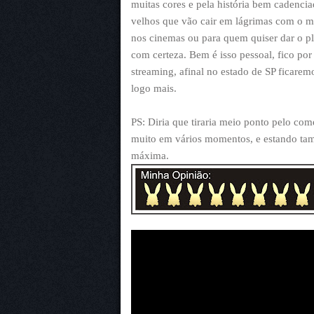
muitas cores e pela história bem cadencia
velhos que vão cair em lágrimas com o mot
nos cinemas ou para quem quiser dar o p
com certeza. Bem é isso pessoal, fico po
streaming, afinal no estado de SP ficarem
logo mais.
PS: Diria que tiraria meio ponto pelo c
muito em vários momentos, e estando ta
máxima.