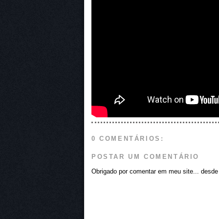
0 COMENTÁRIOS:
POSTAR UM COMENTÁRIO
Obrigado por comentar em meu site... desde j