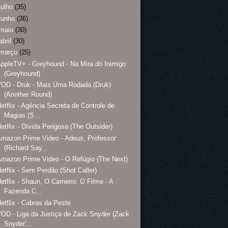
julho
(35)
junho
(36)
maio
(30)
abril
(30)
março
(25)
ppleTV+ - Greyhound - Na Mira do Inimigo
(Greyhound)
OD - Druk - Mais Uma Rodada (Druk)
(Another Round)
etflix - Agência Secreta de Controle de
Magias (S...
etflix - Dívida Perigosa (The Outsider)
mazon Prime Video - Adeus, Professor
(Richard Say...
mazon Prime Video - O Refúgio (The Nest)
etflix - Sem Perdão (Shot Caller)
etflix - Shaun, O Carneiro: O Filme - A
Fazenda C...
etflix - Cabras da Peste
OD - Liga da Justiça de Zack Snyder (Zack
Snyder'...