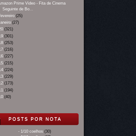
mazon Prime Video - Fita de Cinema
Seguinte de Bo...
fevereiro
(25)
janeiro
(27)
20
(321)
19
(301)
18
(253)
17
(216)
16
(227)
15
(215)
14
(224)
13
(229)
12
(173)
11
(194)
10
(40)
POSTS POR NOTA
- 1/10 coelhos
(30)