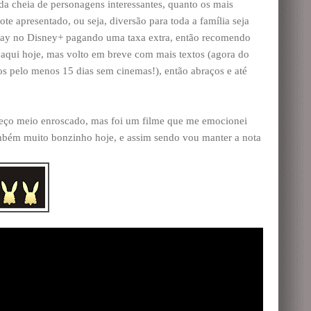
da cheia de personagens interessantes, quanto os mais
e apresentado, ou seja, diversão para toda a família seja
lay no Disney+ pagando uma taxa extra, então recomendo
r aqui hoje, mas volto em breve com mais textos (agora do
os pelo menos 15 dias sem cinemas!), então abraços e até
omeço meio enroscado, mas foi um filme que me emocionei
mbém muito bonzinho hoje, e assim sendo vou manter a nota