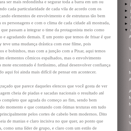
 para ser mais redondinha e segurar toda a barra em um ou
►
o cada particularidade de cada vila de acordo com os
►
ocando elementos de envolvimento e de estruturas tão bem
►
os personagens e com o clima de cada cidade ali mostrada,
►
 que passam a integrar o time da protagonista meio como
▼
A
do e agradando demais. E um ponto que temos de frisar é que
 teve uma mudança drástica com esse filme, pois
V
dos e bobinhos, mas com a junção com a Pixar, aqui temos
 sim elementos cômicos espalhados, mas o envolvimento
N
o mote encontrado é fortíssimo, afinal desenvolver confiança
o aqui foi ainda mais difícil de pensar em acontecer.
N
A
graçado que parece daqueles elencos que você gosta de ver
A
gem cheia de piadas e sacadas nacionais o resultado até
N
to completo que agrada do começo ao fim, sendo bem
N
ido momento e que contando com ótimas texturas em tudo
principalmente pelos cortes de cabelo bem modernos. Dito
N
heia de manias e claro incisiva no que quer, ao ponto que
V
 como uma líder de grupo, e claro com um estilo de