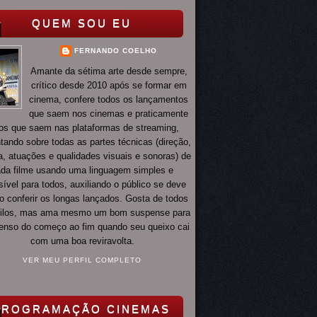
QUEM SOU EU
FERNANDO COELHO
Amante da sétima arte desde sempre,
crítico desde 2010 após se formar em
cinema, confere todos os lançamentos
que saem nos cinemas e praticamente
os que saem nas plataformas de streaming,
ando sobre todas as partes técnicas (direção,
ia, atuações e qualidades visuais e sonoras) de
da filme usando uma linguagem simples e
ível para todos, auxiliando o público se deve
o conferir os longas lançados. Gosta de todos
tilos, mas ama mesmo um bom suspense para
 tenso do começo ao fim quando seu queixo cai
com uma boa reviravolta.
VER MEU PERFIL COMPLETO
PROGRAMAÇÃO CINEMAS