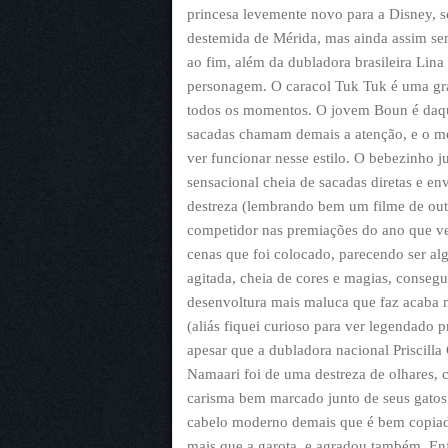
princesa levemente novo para a Disney, 
destemida de Mérida, mas ainda assim se
ao fim, além da dubladora brasileira Lin
personagem. O caracol Tuk Tuk é uma gra
todos os momentos. O jovem Boun é daquel
sacadas chamam demais a atenção, e o me
ver funcionar nesse estilo. O bebezinho 
sensacional cheia de sacadas diretas e en
destreza (lembrando bem um filme de outr
competidor nas premiações do ano que ve
cenas que foi colocado, parecendo ser al
agitada, cheia de cores e magias, conseg
desenvoltura mais maluca que faz acaba 
(aliás fiquei curioso para ver legendado 
apesar que a dubladora nacional Priscill
Namaari foi de uma destreza de olhares,
carisma bem marcado junto de seus gatos 
cabelo moderno demais que é bem copiado
mais que a garota, e agradou também. En