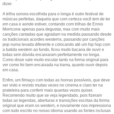
dizer.
A trilha sonora escolhida para o longa é outro festival de
músicas perfeitas, daquela que com certeza você tem de ter
em casa e aonde estiver, contando com trilhas de Ennio
Morricone apenas para degustar, mas com muito mais
canções cantadas que agradam na medida passando desde
os tradicionais acordes westerns, passando por canções
pop numa levada diferente e colocando até um hip hop com
a batida western ao fundo, ficou muito bacana de ouvir e
todas sem dúvida encaixaram perfeitamente no longa.
Como disse vale muito escutar tanto na forma original para
ver como foi bem encaixada na trama, quanto ouvir depois
em casa.
Enfim, um filmaço com todas as honras possíveis, que deve
ser visto e revisto muitas vezes no cinema e claro ter na
prateleira para conferir mais quantas vezes quiser.
Recomendo muito que se veja legendado, pois fizeram
todas as legendas, aberturas e transições escritas da forma
original que eram os western, e novamente nos impressiona
com tudo escrito no nosso idioma usando as fontes inclusas