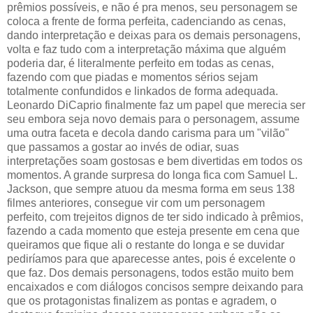
prêmios possíveis, e não é pra menos, seu personagem se
coloca a frente de forma perfeita, cadenciando as cenas,
dando interpretação e deixas para os demais personagens,
volta e faz tudo com a interpretação máxima que alguém
poderia dar, é literalmente perfeito em todas as cenas,
fazendo com que piadas e momentos sérios sejam
totalmente confundidos e linkados de forma adequada.
Leonardo DiCaprio finalmente faz um papel que merecia ser
seu embora seja novo demais para o personagem, assume
uma outra faceta e decola dando carisma para um "vilão"
que passamos a gostar ao invés de odiar, suas
interpretações soam gostosas e bem divertidas em todos os
momentos. A grande surpresa do longa fica com Samuel L.
Jackson, que sempre atuou da mesma forma em seus 138
filmes anteriores, consegue vir com um personagem
perfeito, com trejeitos dignos de ter sido indicado à prêmios,
fazendo a cada momento que esteja presente em cena que
queiramos que fique ali o restante do longa e se duvidar
pediríamos para que aparecesse antes, pois é excelente o
que faz. Dos demais personagens, todos estão muito bem
encaixados e com diálogos concisos sempre deixando para
que os protagonistas finalizem as pontas e agradem, o