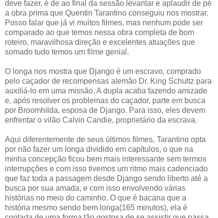
deve fazer, é de ao final da sessão levantar e aplaudir de pé
a obra prima que Quentin Tarantino conseguiu nos mostrar.
Posso falar que já vi muitos filmes, mas nenhum pode ser
comparado ao que temos nessa obra completa de bom
roteiro, maravilhosa direção e excelentes atuações que
somado tudo temos um filme genial.
O longa nos mostra que Django é um escravo, comprado
pelo caçador de recompensas alemão Dr. King Schultz para
auxiliá-lo em uma missão. A dupla acaba fazendo amizade
e, após resolver os problemas do caçador, parte em busca
por Broomhilda, esposa de Django. Para isso, eles devem
enfrentar o vilão Calvin Candie, proprietário da escrava.
Aqui diferentemente de seus últimos filmes, Tarantino opta
por não fazer um longa dividido em capítulos, o que na
minha concepção ficou bem mais interessante sem termos
interrupções e com isso tivemos um ritmo mais cadenciado
que faz toda a passagem desde Django sendo liberto até a
busca por sua amada, e com isso envolvendo várias
histórias no meio do caminho. O que é bacana que a
história mesmo sendo bem longa(165 minutos), ela é
contada de uma forma tão gostosa de se assistir que passa