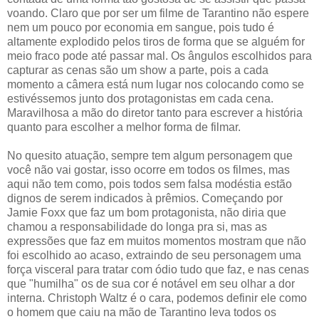
voando. Claro que por ser um filme de Tarantino não espere
nem um pouco por economia em sangue, pois tudo é
altamente explodido pelos tiros de forma que se alguém for
meio fraco pode até passar mal. Os ângulos escolhidos para
capturar as cenas são um show a parte, pois a cada
momento a câmera está num lugar nos colocando como se
estivéssemos junto dos protagonistas em cada cena.
Maravilhosa a mão do diretor tanto para escrever a história
quanto para escolher a melhor forma de filmar.
No quesito atuação, sempre tem algum personagem que
você não vai gostar, isso ocorre em todos os filmes, mas
aqui não tem como, pois todos sem falsa modéstia estão
dignos de serem indicados à prêmios. Começando por
Jamie Foxx que faz um bom protagonista, não diria que
chamou a responsabilidade do longa pra si, mas as
expressões que faz em muitos momentos mostram que não
foi escolhido ao acaso, extraindo de seu personagem uma
força visceral para tratar com ódio tudo que faz, e nas cenas
que "humilha" os de sua cor é notável em seu olhar a dor
interna. Christoph Waltz é o cara, podemos definir ele como
o homem que caiu na mão de Tarantino leva todos os