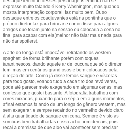
destaque feminino desses personagens embora não se
expresse muito falando é Kerry Washington, mas quando
mostra interpretação corporal, faz muito bem. Outro
destaque entre os coadjuvantes está na pontinha que o
próprio diretor faz para brincar e como disse para alguns
amigos que foram junto na sessão eu colocaria a cena no
final para acabar com ela(melhor não falar mais nada para
não dar spoilers).
A arte do longa está impecável retratando os western
spaghetti de forma brilhante porém com toques
tarantinescos, dando aquele ar de loucura que só o diretor
tem, mas em cenários grandiosos e bem colocados pela
direção de arte. Como já disse temos sangue e vísceras
para todo gosto, voando tudo a cada tiro dos revólveres,
pode até parecer meio exagerado em algumas cenas, mas
confesso que gostei bastante. A fotografia trabalhou com
cores mixadas, puxando para o sépia em alguns momentos,
afinal estamos falando de um longa do gênero western, mas
sem exagerar, e sempre recaindo no vermelho devido claro
à alta quantidade de sangue em cena. Sempre é visto as
sombras bem trabalhadas e isso acho bom demais, pois
recai a premissa de que algo vai acontecer sem precisar