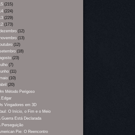
15
(215)
14
(224)
13
(229)
12
(173)
dezembro
(12)
novembro
(13)
outubro
(12)
setembro
(18)
agosto
(23)
julho
(7)
junho
(11)
maio
(10)
abril
(20)
Um Método Perigoso
.Edgar
Os Vingadores em 3D
aul: O Início, o Fim e o Meio
 Guerra Está Declarada
 Perseguição
merican Pie: O Reencontro