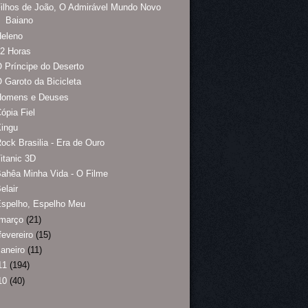
ilhos de João, O Admirável Mundo Novo
Baiano
Heleno
2 Horas
 Príncipe do Deserto
 Garoto da Bicicleta
Homens e Deuses
ópia Fiel
Xingu
ock Brasilia - Era de Ouro
itanic 3D
ahêa Minha Vida - O Filme
elair
Espelho, Espelho Meu
março
(21)
fevereiro
(15)
janeiro
(11)
11
(194)
10
(40)