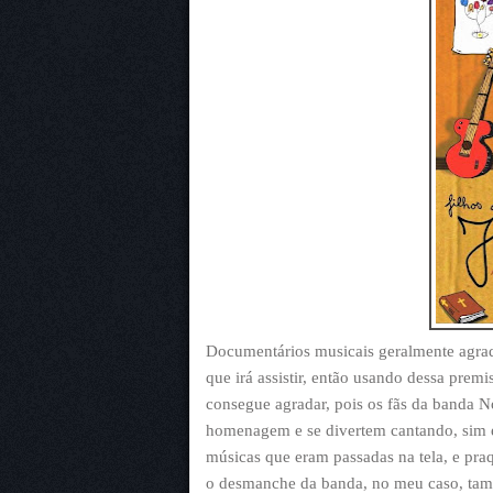
Documentários musicais geralmente agrad
que irá assistir, então usando dessa pre
consegue agradar, pois os fãs da banda
homenagem e se divertem cantando, sim e
músicas que eram passadas na tela, e pra
o desmanche da banda, no meu caso, tamb