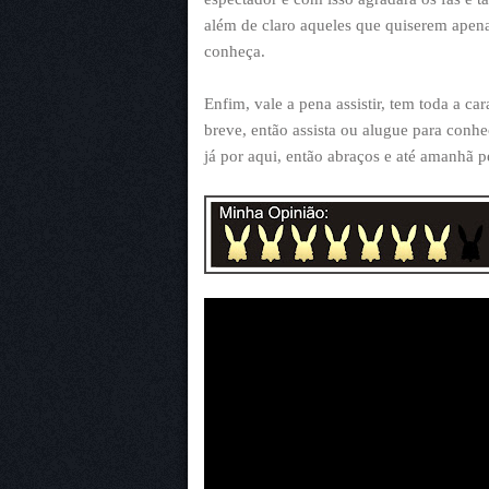
além de claro aqueles que quiserem apen
conheça.
Enfim, vale a pena assistir, tem toda a ca
breve, então assista ou alugue para conhe
já por aqui, então abraços e até amanhã p