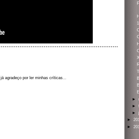
F
1
O
O
C
R
T
á agradeço por ler minhas críticas...
B
B
►
►
►
►
20
►
20