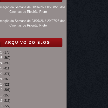
amação da Semana de 30/07/26 à 05/08/26 dos
Cinemas de Ribeirão Preto
amação da Semana de 23/07/26 à 29/07/26 dos
Cinemas de Ribeirão Preto
ARQUIVO DO BLOG
26
(178)
25
(362)
24
(399)
23
(411)
22
(371)
21
(365)
20
(321)
19
(301)
18
(253)
17
(216)
16
(227)