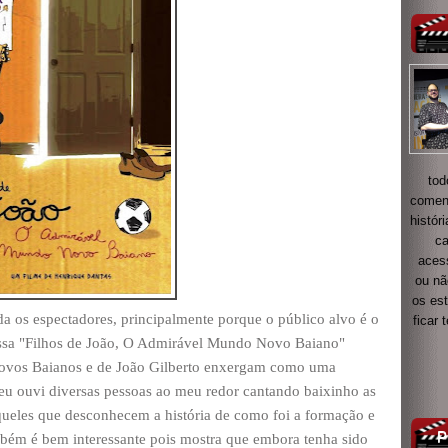
tod
coment
histór
ca
acess
ou nã
os es
a os espectadores, principalmente porque o público alvo é o
ficar
missa "Filhos de João, O Admirável Mundo Novo Baiano"
 Novos Baianos e de João Gilberto enxergam como uma
u ouvi diversas pessoas ao meu redor cantando baixinho as
queles que desconhecem a história de como foi a formação e
ém é bem interessante pois mostra que embora tenha sido