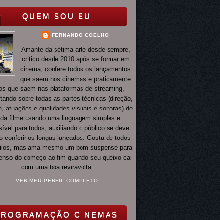
QUEM SOU EU
FERNANDO COELHO
Amante da sétima arte desde sempre,
crítico desde 2010 após se formar em
cinema, confere todos os lançamentos
que saem nos cinemas e praticamente
os que saem nas plataformas de streaming,
ando sobre todas as partes técnicas (direção,
ia, atuações e qualidades visuais e sonoras) de
da filme usando uma linguagem simples e
ível para todos, auxiliando o público se deve
o conferir os longas lançados. Gosta de todos
tilos, mas ama mesmo um bom suspense para
 tenso do começo ao fim quando seu queixo cai
com uma boa reviravolta.
VER MEU PERFIL COMPLETO
PROGRAMAÇÃO CINEMAS