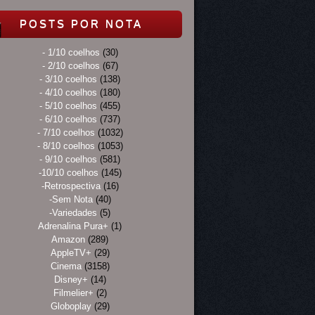
POSTS POR NOTA
- 1/10 coelhos
(30)
- 2/10 coelhos
(67)
- 3/10 coelhos
(138)
- 4/10 coelhos
(180)
- 5/10 coelhos
(455)
- 6/10 coelhos
(737)
- 7/10 coelhos
(1032)
- 8/10 coelhos
(1053)
- 9/10 coelhos
(581)
-10/10 coelhos
(145)
-Retrospectiva
(16)
-Sem Nota
(40)
-Variedades
(5)
Adrenalina Pura+
(1)
Amazon
(289)
AppleTV+
(29)
Cinema
(3158)
Disney+
(14)
Filmelier+
(2)
Globoplay
(29)