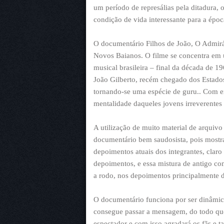
um período de represálias pela ditadura,
condição de vida interessante para a époc
O documentário Filhos de João, O Admir
Novos Baianos. O filme se concentra em u
musical brasileira – final da década de 
João Gilberto, recém chegado dos Estad
tornando-se uma espécie de guru.. Com ex
mentalidade daqueles jovens irreverent
A utilização de muito material de arquivo
documentário bem saudosista, pois mostr
depoimentos atuais dos integrantes, claro
depoimentos, e essa mistura de antigo c
a rodo, nos depoimentos principalmente d
O documentário funciona por ser dinâmic
consegue passar a mensagem, do todo que
espectador e com isso agradará os fãs e