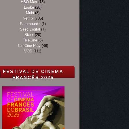
HBO Max
(18)
Looke
(20)
Mubi
(8)
Netflix
(705)
Paramount+
(1)
Sesc Digital
(7)
Star+
(20)
TeleCine
(6)
TeleCine Play
(46)
VOD
(111)
FESTIVAL DE CINEMA
FRANCÊS 2025