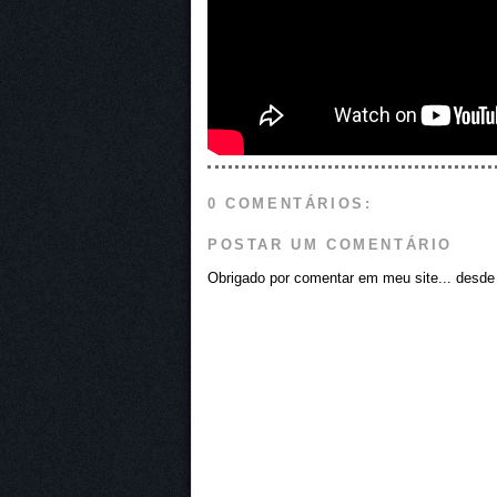
0 COMENTÁRIOS:
POSTAR UM COMENTÁRIO
Obrigado por comentar em meu site... desde j