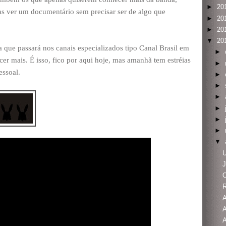
►
20
as ver um documentário sem precisar ser de algo que
►
20
►
20
▼
20
ra que passará nos canais especializados tipo Canal Brasil em
►
cer mais. É isso, fico por aqui hoje, mas amanhã tem estréias
►
essoal.
►
►
►
►
►
►
▼
J
R
A
A
A