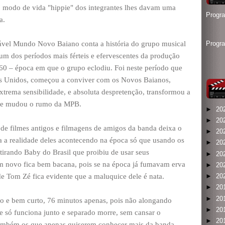
 o modo de vida "hippie" dos integrantes lhes davam uma
Progr
a.
ável Mundo Novo Baiano conta a história do grupo musical
Progr
m dos períodos mais férteis e efervescentes da produção
1960 – época em que o grupo eclodiu. Foi neste período que
os Unidos, começou a conviver com os Novos Baianos,
trema sensibilidade, e absoluta despretenção, transformou a
es e mudou o rumo da MPB.
►
20
►
20
 de filmes antigos e filmagens de amigos da banda deixa o
►
20
a a realidade deles acontecendo na época só que usando os
►
20
 tirando Baby do Brasil que proibiu de usar seus
►
20
om novo fica bem bacana, pois se na época já fumavam erva
►
20
e Tom Zé fica evidente que a maluquice dele é nata.
►
20
►
20
►
20
o e bem curto, 76 minutos apenas, pois não alongando
►
20
 só funciona junto e separado morre, sem cansar o
►
20
 também os que apenas quiserem conhecer mais da banda,