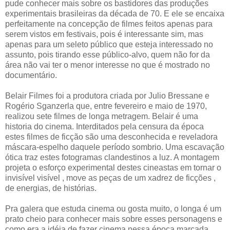
pude conhecer mais sobre os bastidores das produções
experimentais brasileiras da década de 70. E ele se encaixa
perfeitamente na concepção de filmes feitos apenas para
serem vistos em festivais, pois é interessante sim, mas
apenas para um seleto público que esteja interessado no
assunto, pois tirando esse público-alvo, quem não for da
área não vai ter o menor interesse no que é mostrado no
documentário.
Belair Filmes foi a produtora criada por Julio Bressane e
Rogério Sganzerla que, entre fevereiro e maio de 1970,
realizou sete filmes de longa metragem. Belair é uma
historia do cinema. Interditados pela censura da época
estes filmes de ficção são uma desconhecida e reveladora
máscara-espelho daquele período sombrio. Uma escavação
ótica traz estes fotogramas clandestinos a luz. A montagem
projeta o esforço experimental destes cineastas em tornar o
invisível visível , move as peças de um xadrez de ficções ,
de energias, de histórias.
Pra galera que estuda cinema ou gosta muito, o longa é um
prato cheio para conhecer mais sobre esses personagens e
como era a idéia de fazer cinema nessa época marcada