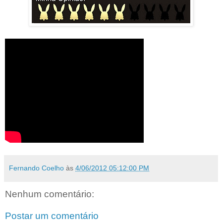
Fernando Coelho
às
4/06/2012 05:12:00 PM
Nenhum comentário:
Postar um comentário