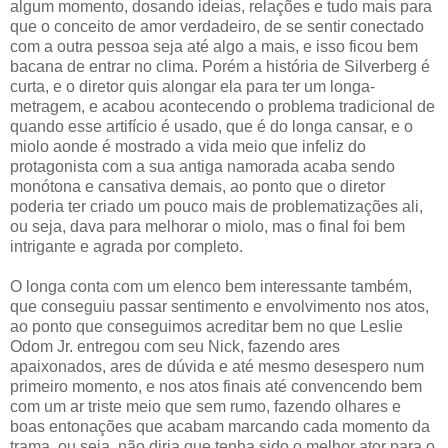
algum momento, dosando ideias, relações e tudo mais para
que o conceito de amor verdadeiro, de se sentir conectado
com a outra pessoa seja até algo a mais, e isso ficou bem
bacana de entrar no clima. Porém a história de Silverberg é
curta, e o diretor quis alongar ela para ter um longa-
metragem, e acabou acontecendo o problema tradicional de
quando esse artifício é usado, que é do longa cansar, e o
miolo aonde é mostrado a vida meio que infeliz do
protagonista com a sua antiga namorada acaba sendo
monótona e cansativa demais, ao ponto que o diretor
poderia ter criado um pouco mais de problematizações ali,
ou seja, dava para melhorar o miolo, mas o final foi bem
intrigante e agrada por completo.
O longa conta com um elenco bem interessante também,
que conseguiu passar sentimento e envolvimento nos atos,
ao ponto que conseguimos acreditar bem no que Leslie
Odom Jr. entregou com seu Nick, fazendo ares
apaixonados, ares de dúvida e até mesmo desespero num
primeiro momento, e nos atos finais até convencendo bem
com um ar triste meio que sem rumo, fazendo olhares e
boas entonações que acabam marcando cada momento da
trama, ou seja, não diria que tenha sido o melhor ator para o