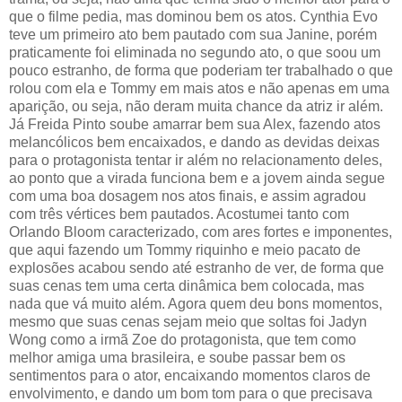
que o filme pedia, mas dominou bem os atos. Cynthia Evo
teve um primeiro ato bem pautado com sua Janine, porém
praticamente foi eliminada no segundo ato, o que soou um
pouco estranho, de forma que poderiam ter trabalhado o que
rolou com ela e Tommy em mais atos e não apenas em uma
aparição, ou seja, não deram muita chance da atriz ir além.
Já Freida Pinto soube amarrar bem sua Alex, fazendo atos
melancólicos bem encaixados, e dando as devidas deixas
para o protagonista tentar ir além no relacionamento deles,
ao ponto que a virada funciona bem e a jovem ainda segue
com uma boa dosagem nos atos finais, e assim agradou
com três vértices bem pautados. Acostumei tanto com
Orlando Bloom caracterizado, com ares fortes e imponentes,
que aqui fazendo um Tommy riquinho e meio pacato de
explosões acabou sendo até estranho de ver, de forma que
suas cenas tem uma certa dinâmica bem colocada, mas
nada que vá muito além. Agora quem deu bons momentos,
mesmo que suas cenas sejam meio que soltas foi Jadyn
Wong como a irmã Zoe do protagonista, que tem como
melhor amiga uma brasileira, e soube passar bem os
sentimentos para o ator, encaixando momentos claros de
envolvimento, e dando um bom tom para o que precisava