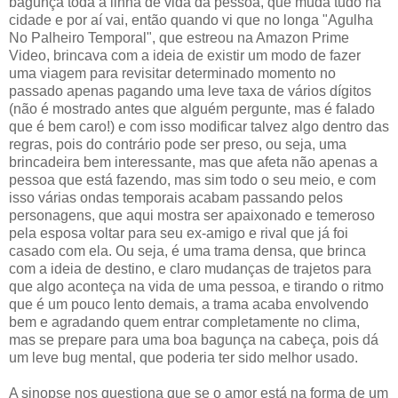
bagunça toda a linha de vida da pessoa, que muda tudo na
cidade e por aí vai, então quando vi que no longa "Agulha
No Palheiro Temporal", que estreou na Amazon Prime
Video, brincava com a ideia de existir um modo de fazer
uma viagem para revisitar determinado momento no
passado apenas pagando uma leve taxa de vários dígitos
(não é mostrado antes que alguém pergunte, mas é falado
que é bem caro!) e com isso modificar talvez algo dentro das
regras, pois do contrário pode ser preso, ou seja, uma
brincadeira bem interessante, mas que afeta não apenas a
pessoa que está fazendo, mas sim todo o seu meio, e com
isso várias ondas temporais acabam passando pelos
personagens, que aqui mostra ser apaixonado e temeroso
pela esposa voltar para seu ex-amigo e rival que já foi
casado com ela. Ou seja, é uma trama densa, que brinca
com a ideia de destino, e claro mudanças de trajetos para
que algo aconteça na vida de uma pessoa, e tirando o ritmo
que é um pouco lento demais, a trama acaba envolvendo
bem e agradando quem entrar completamente no clima,
mas se prepare para uma boa bagunça na cabeça, pois dá
um leve bug mental, que poderia ter sido melhor usado.
A sinopse nos questiona que se o amor está na forma de um