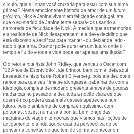
círculo, quais linhas você cruzaria para estar com sua alma
gêmea? Nesta emocionante história de amor de um futuro
próximo, Nick e Janine vivem em felicidade conjugal, até
que o ex-marido de Janine tente separá-los usando a
namorada de faculdade de Nick. À medida que as memórias
e a realidade de Nick desaparecem, ele deve decidir o que
está disposto a sacrificar para manter - ou deixar de lado -
tudo o que ama. O amor pode durar em um futuro onde o
tempo é fluido e toda a vida pode ser apenas uma ilusão?
O diretor e roteirista John Ridley, que venceu o Oscar com
"12 Anos de Escravidão", até brincou bem com a ideia aqui
baseada na história de Robert Silverberg, pois ele deu bons
ramos para que seu filme se alongasse, trabalhando com a
ideologia completa de mudar o presente através de poucas
mudanças no passado, e deu toda a noção clara de que
quem é rico poderá usar mais desses apetrechos num
futuro, pois o ambiente de compra é riquíssimo, com
poltronas, vozes, numa sala bonita, bem longe das
máquinas de viagem temporais que víamos nas ficções de
antigamente, e ainda soube usar da perspectiva de se
pensar na conexão do que tem de ser irá acontecer em