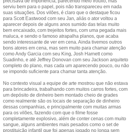
precisava de imponência, parecendo meio frouxo, mas
serviu bem para o papel, pois não transpareceu em nada
suas situações. Dos vilões, é claro que o destaque ficou
para Scott Eastwood com seu Jan, aliás o ator voltou a
aparecer depois de alguns anos sumido das telas muito
bem encaixado, com trejeitos fortes, com uma pegada mais
maluca, e sendo o famoso atrapalha planos, que acaba
sendo interessante de ver em cena. Ainda tivemos outros
bons atores em cena, mas sem muito para chamar atenção
como Andy Garcia com seu King, Josh Harnett como
Suadinho, e até Jeffrey Donovan com seu Jackson arquiteto
completo do plano, mas cada um aparecendo pouco, ou não
se impondo suficiente para chamar tanta atenção.
No contexto visual a equipe de arte mostrou que não estava
para brincadeira, trabalhando com muitos carros fortes, com
um depósito de dinheiro bem montado cheio de grades
como realmente são os locais de separação de dinheiro
dessas companhias, e principalmente com muitas armas
para os vilões, fazendo com que o filme fosse
completamente explosivo, além de conter cenas com muito
sangue, alguns ambientes mais pesados como o set de
prostituição infantil que foi apenas jogado no longa sem