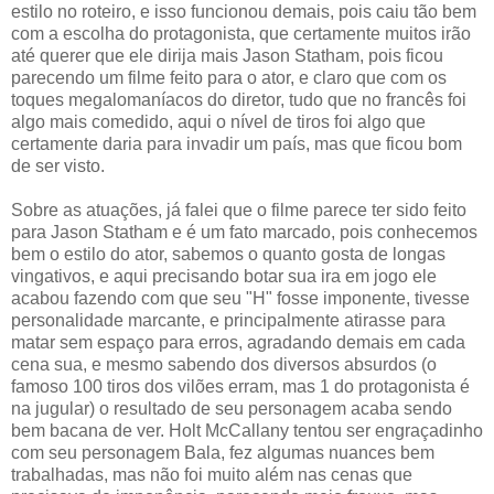
estilo no roteiro, e isso funcionou demais, pois caiu tão bem
com a escolha do protagonista, que certamente muitos irão
até querer que ele dirija mais Jason Statham, pois ficou
parecendo um filme feito para o ator, e claro que com os
toques megalomaníacos do diretor, tudo que no francês foi
algo mais comedido, aqui o nível de tiros foi algo que
certamente daria para invadir um país, mas que ficou bom
de ser visto.
Sobre as atuações, já falei que o filme parece ter sido feito
para Jason Statham e é um fato marcado, pois conhecemos
bem o estilo do ator, sabemos o quanto gosta de longas
vingativos, e aqui precisando botar sua ira em jogo ele
acabou fazendo com que seu "H" fosse imponente, tivesse
personalidade marcante, e principalmente atirasse para
matar sem espaço para erros, agradando demais em cada
cena sua, e mesmo sabendo dos diversos absurdos (o
famoso 100 tiros dos vilões erram, mas 1 do protagonista é
na jugular) o resultado de seu personagem acaba sendo
bem bacana de ver. Holt McCallany tentou ser engraçadinho
com seu personagem Bala, fez algumas nuances bem
trabalhadas, mas não foi muito além nas cenas que