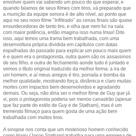
envolver quem vai sabendo um pouco do que esperar, e
quando falamos de seus filmes com tiros, vá preparado que
a munição da equipe sonora é de alto nível, ao ponto que
aqui no seu novo filme "Infiltrado" as cenas finais são quase
ensurdecedoras de tanto tiro, e olha que nem fui na sala
com maior potência, então imagina isso numa Imax! Dito
isso, aqui temos uma trama bem trabalhada, com uma
desenvoltura própria dividida em capítulos com datas
espalhadas do passado para explicar um pouco mais quem
é e quem era o protagonista, outra quem são os assassinos
de seu filho, e outra de fechamento aonde tudo é juntado e
vemos o título original traduzido da melhor forma: a ira de
um homem, e aí meus amigos é tiro, porrada e bomba da
melhor qualidade, mostrando força, dinâmica e claro muitas
mortes com impactos bem desenvolvidos e agradando
demais. Ou seja, não diria ser o melhor filme de Guy que já
vi, pois o protagonista poderia ser menos canastrão (apesar
que faz parte do estilo de Guy e de Statham), mas é um
tremendo filmaço para quem gosta de uma ação bem
trabalhada com muitos tiros.
A sinopse nos conta que um misterioso homem conhecido
como Harry (Jason Statham) trabalha para uma empresa de