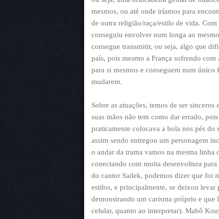
mesmos, ou até onde iríamos para encont
de outra religião/raça/estilo de vida. Com
conseguiu envolver num longa ao mesmo t
consegue transmitir, ou seja, algo que d
país, pois mesmo a França sofrendo com a
para si mesmos e conseguem num único fi
mudarem.
Sobre as atuações, temos de ser sinceros
suas mãos não tem como dar errado, poi
praticamente colocava a bola nos pés do 
assim sendo entregou um personagem incr
o andar da trama vamos na mesma linha d
conectando com muita desenvoltura para 
do cantor Sadek, podemos dizer que foi 
estilos, e principalmente, se deixou leva
demonstrando um carisma próprio e que le
celular, quanto ao interpretar). Mabô Kou