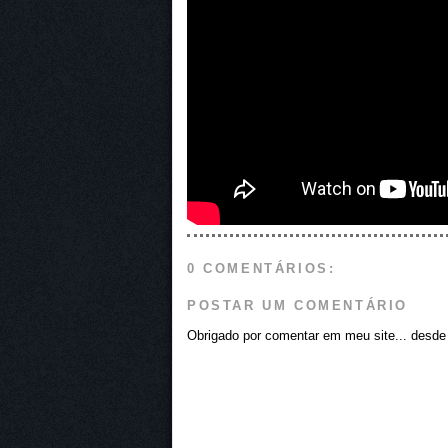
0 COMENTÁRIOS:
POSTAR UM COMENTÁRIO
Obrigado por comentar em meu site... desde j