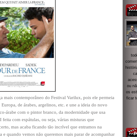
tod
coment
histór
ca
acess
ou nã
os es
ga mais contemporâneo do Festival Varilux, pois ele permeia
ficar
 Europa, de árabes, argelinos, etc. e une a ideia do novo
nco-árabe com o pintor branco, da modernidade que usa
 feita com espátulas, ou seja, várias misturas que
erto, mas acaba ficando tão incrível que entramos na
longa e quando vemos não queremos mais parar de acompanhar