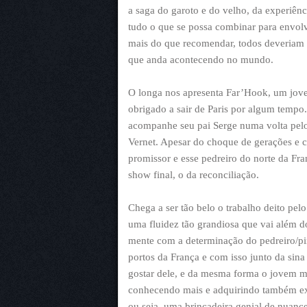
a saga do garoto e do velho, da experiênc
tudo o que se possa combinar para envo
mais do que recomendar, todos deveriam as
que anda acontecendo no mundo.
O longa nos apresenta Far’Hook, um jove
obrigado a sair de Paris por algum tempo. 
acompanhe seu pai Serge numa volta pelo
Vernet. Apesar do choque de gerações e c
promissor e esse pedreiro do norte da Fr
show final, o da reconciliação.
Chega a ser tão belo o trabalho deito pelo
uma fluidez tão grandiosa que vai além 
mente com a determinação do pedreiro/pi
portos da França e com isso junto da sin
gostar dele, e da mesma forma o jovem mú
conhecendo mais e adquirindo também exp
ou seja, uma brincadeira genial de nuanc