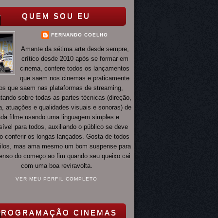
QUEM SOU EU
FERNANDO COELHO
Amante da sétima arte desde sempre,
crítico desde 2010 após se formar em
cinema, confere todos os lançamentos
que saem nos cinemas e praticamente
os que saem nas plataformas de streaming,
ando sobre todas as partes técnicas (direção,
ia, atuações e qualidades visuais e sonoras) de
da filme usando uma linguagem simples e
ível para todos, auxiliando o público se deve
o conferir os longas lançados. Gosta de todos
tilos, mas ama mesmo um bom suspense para
 tenso do começo ao fim quando seu queixo cai
com uma boa reviravolta.
VER MEU PERFIL COMPLETO
PROGRAMAÇÃO CINEMAS