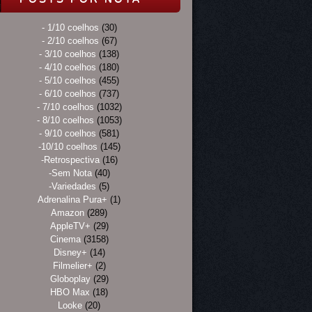
- 1/10 coelhos
(30)
- 2/10 coelhos
(67)
- 3/10 coelhos
(138)
- 4/10 coelhos
(180)
- 5/10 coelhos
(455)
- 6/10 coelhos
(737)
- 7/10 coelhos
(1032)
- 8/10 coelhos
(1053)
- 9/10 coelhos
(581)
-10/10 coelhos
(145)
-Retrospectiva
(16)
-Sem Nota
(40)
-Variedades
(5)
Adrenalina Pura+
(1)
Amazon
(289)
AppleTV+
(29)
Cinema
(3158)
Disney+
(14)
Filmelier+
(2)
Globoplay
(29)
HBO Max
(18)
Looke
(20)