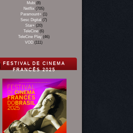
Mubi
(8)
Netflix
(705)
Paramount+
(1)
Sesc Digital
(7)
Star+
(20)
TeleCine
(6)
TeleCine Play
(46)
VOD
(111)
FESTIVAL DE CINEMA
FRANCÊS 2025