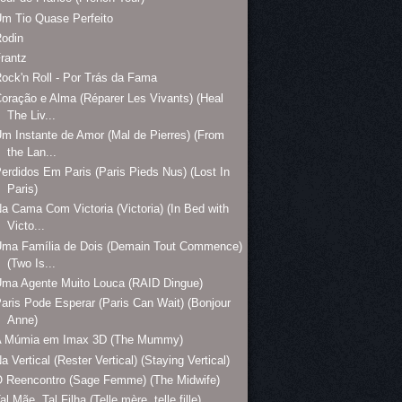
m Tio Quase Perfeito
Rodin
rantz
ock'n Roll - Por Trás da Fama
oração e Alma (Réparer Les Vivants) (Heal
The Liv...
m Instante de Amor (Mal de Pierres) (From
the Lan...
erdidos Em Paris (Paris Pieds Nus) (Lost In
Paris)
a Cama Com Victoria (Victoria) (In Bed with
Victo...
Uma Família de Dois (Demain Tout Commence)
(Two Is...
ma Agente Muito Louca (RAID Dingue)
aris Pode Esperar (Paris Can Wait) (Bonjour
Anne)
A Múmia em Imax 3D (The Mummy)
a Vertical (Rester Vertical) (Staying Vertical)
 Reencontro (Sage Femme) (The Midwife)
al Mãe, Tal Filha (Telle mère, telle fille)