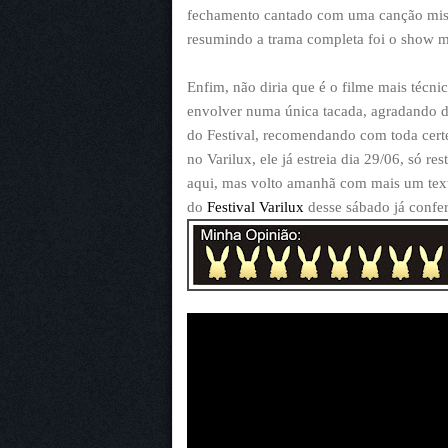
fechamento cantado com uma canção mist
resumindo a trama completa foi o show 
Enfim, não diria que é o filme mais técn
envolver numa única tacada, agradando d
do Festival, recomendando com toda cert
no Varilux, ele já estreia dia 29/06, só r
aqui, mas volto amanhã com mais um texto
do
Festival Varilux
desse sábado já confer