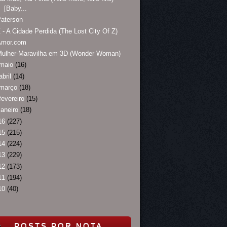
[Baby...
aterson
 - A Cidade Perdida (The Lost City Of Z)
Amor.com
Mulher-Maravilha em 3D (Wonder Woman)
maio
(16)
abril
(14)
março
(18)
fevereiro
(15)
janeiro
(18)
16
(227)
15
(215)
14
(224)
13
(229)
12
(173)
11
(194)
10
(40)
POSTS POR NOTA