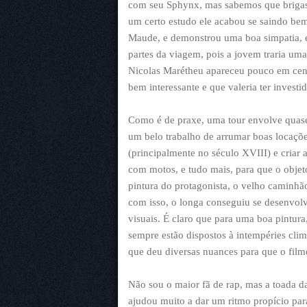
com seu Sphynx, mas sabemos que brigas
um certo estudo ele acabou se saindo bem
Maude, e demonstrou uma boa simpatia, e
partes da viagem, pois a jovem traria uma
Nicolas Marétheu apareceu pouco em cen
bem interessante e que valeria ter inves
Como é de praxe, uma tour envolve quase 
um belo trabalho de arrumar boas locaçõe
(principalmente no século XVIII) e criar 
com motos, e tudo mais, para que o objet
pintura do protagonista, o velho caminhão
com isso, o longa conseguiu se desenvol
visuais. É claro que para uma boa pintur
sempre estão dispostos à intempéries clim
que deu diversas nuances para que o film
Não sou o maior fã de rap, mas a toada da 
ajudou muito a dar um ritmo propício par