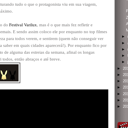
urando tudo o que o protagonista viu em sua viagem,
máximo.
P
Z
ico do
Festival Varilux
, mas é o que mais fez refletir e
emais. E sendo assim coloco ele por enquanto no top filmes
►
eza para todos verem, e sentirem (quem não conseguir ver
►
esta saber em quais cidades aparecerá!). Por enquanto fico por
►
 de alguma das estreias da semana, afinal os longas
►
i todos, então abraços e até breve.
►
►
20
►
20
►
20
►
20
►
20
►
20
►
20