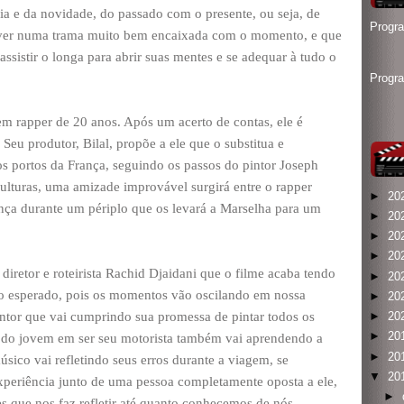
ia e da novidade, do passado com o presente, ou seja, de
Progr
lver numa trama muito bem encaixada com o momento, e que
sistir o longa para abrir suas mentes e se adequar à tudo o
Progr
m rapper de 20 anos. Após um acerto de contas, ele é
Seu produtor, Bilal, propõe a ele que o substitua e
s portos da França, seguindo os passos do pintor Joseph
ulturas, uma amizade improvável surgirá entre o rapper
►
20
ança durante um périplo que os levará a Marselha para um
►
20
►
20
►
20
 diretor e roteirista Rachid Djaidani que o filme acaba tendo
►
20
do esperado, pois os momentos vão oscilando em nossa
►
20
ntor que vai cumprindo sua promessa de pintar todos os
►
20
►
20
a do jovem em ser seu motorista também vai aprendendo a
►
20
sico vai refletindo seus erros durante a viagem, se
▼
20
eriência junto de uma pessoa completamente oposta a ele,
►
es que nos faz refletir até quanto conhecemos de nós