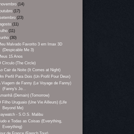
novembro
(14)
outubro
(17)
setembro
(23)
agosto
(11)
julho
(11)
junho
(30)
eu Malvado Favorito 3 em Imax 3D
(Despicable Me 3)
Meus 15 Anos
 Círculo (The Circle)
o Cair da Noite (It Comes at Night)
m Perfil Para Dois (Un Profil Pour Deux)
 Viagem de Fanny (Le Voyage de Fanny)
(Fanny's Jo...
Amanhã (Demain) (Tomorrow)
 Filho Uruguaio (Une Vie Ailleurs) (Life
Beyond Me)
aywatch - S.O.S. Malibu
udo e Todas as Coisas (Everything,
Everything)
our de France (French Tour)