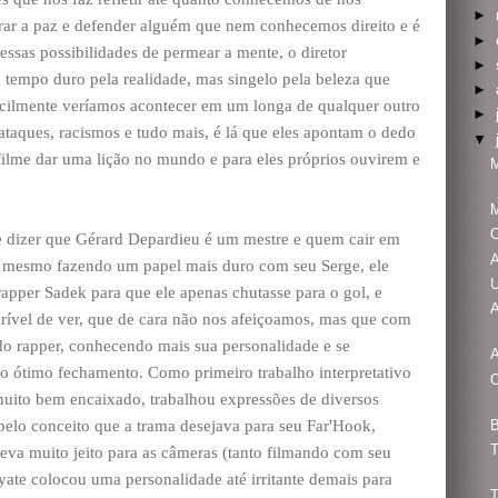
►
rar a paz e defender alguém que nem conhecemos direito e é
►
 essas possibilidades de permear a mente, o diretor
►
empo duro pela realidade, mas singelo pela beleza que
►
ificilmente veríamos acontecer em um longa de qualquer outro
►
taques, racismos e tudo mais, é lá que eles apontam o dedo
▼
lme dar uma lição no mundo e para eles próprios ouvirem e
M
O
 e dizer que Gérard Depardieu é um mestre e quem cair em
A
s mesmo fazendo um papel mais duro com seu Serge, ele
U
rapper Sadek para que ele apenas chutasse para o gol, e
A
ível de ver, que de cara não nos afeiçoamos, mas que com
o rapper, conhecendo mais sua personalidade e se
o ótimo fechamento. Como primeiro trabalho interpretativo
O
muito bem encaixado, trabalhou expressões de diversos
B
r pelo conceito que a trama desejava para seu Far'Hook,
T
va muito jeito para as câmeras (tanto filmando com seu
yate colocou uma personalidade até irritante demais para
T