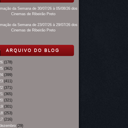
amação da Semana de 30/07/26 à 05/08/26 dos
Cinemas de Ribeirão Preto
amação da Semana de 23/07/26 à 29/07/26 dos
Cinemas de Ribeirão Preto
ARQUIVO DO BLOG
26
(178)
25
(362)
24
(399)
23
(411)
22
(371)
21
(365)
20
(321)
19
(301)
18
(253)
17
(216)
dezembro
(29)