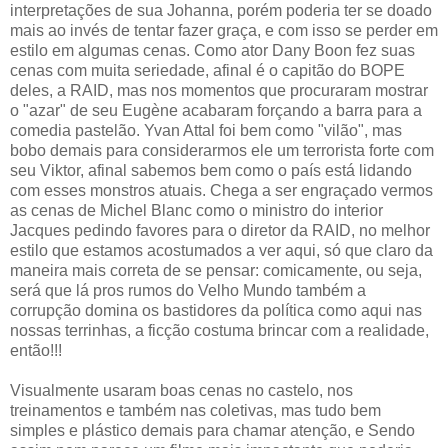
interpretações de sua Johanna, porém poderia ter se doado
mais ao invés de tentar fazer graça, e com isso se perder em
estilo em algumas cenas. Como ator Dany Boon fez suas
cenas com muita seriedade, afinal é o capitão do BOPE
deles, a RAID, mas nos momentos que procuraram mostrar
o "azar" de seu Eugène acabaram forçando a barra para a
comedia pastelão. Yvan Attal foi bem como "vilão", mas
bobo demais para considerarmos ele um terrorista forte com
seu Viktor, afinal sabemos bem como o país está lidando
com esses monstros atuais. Chega a ser engraçado vermos
as cenas de Michel Blanc como o ministro do interior
Jacques pedindo favores para o diretor da RAID, no melhor
estilo que estamos acostumados a ver aqui, só que claro da
maneira mais correta de se pensar: comicamente, ou seja,
será que lá pros rumos do Velho Mundo também a
corrupção domina os bastidores da política como aqui nas
nossas terrinhas, a ficção costuma brincar com a realidade,
então!!!
Visualmente usaram boas cenas no castelo, nos
treinamentos e também nas coletivas, mas tudo bem
simples e plástico demais para chamar atenção, e Sendo