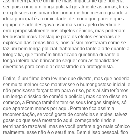
assim nem parece um filme mais impactante que poderia
ser, pois como um longa policial geralmente as armas, tiros
e explosões costumam funcionar melhor, mesmo quando a
ideia principal é a comicidade, de modo que parece que a
equipe de arte desejava usar mais um apelo divertido e
errou propositalmente nos objetos cênicos, mas poderiam
ter ousado mais. Destaque para os efeitos especiais de
explosão das cenas finais, pois aí sim mostraram como se
faz um bom longa policial, trabalhando tanto a arte quanto a
fotografia, que também tinha ficado quietinha durante o
longa inteiro não brincando sequer com as tonalidades
divertidas para com o ar desastrado da protagonista.
Enfim, é um filme bem levinho que diverte, mas que poderia
ser muito melhor caso mantivesse o humor gostoso inicial, e
não precisasse forçar tanto para o riso, pois aí sim teríamos
um longa clássico de comédia policial, mas como disse no
começo, a França também tem os seus longas simples, só
que aparecem menos por aqui. Portanto fica assim a
recomendação, se você gosta de comédias simples, talvez
goste do que será mostrado aqui, começando rindo e
terminando razoável, mas se você prefere algo mais cômico
realmente, esse não é o seu filme. Bem é isso pessoal, fico