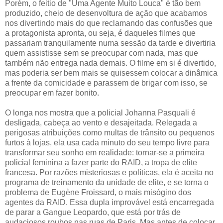
Porém, o feitio de "Uma Agente Muito Louca" é tão bem
produzido, cheio de desenvoltura de ação que acabamos
nos divertindo mais do que reclamando das confusões que
a protagonista apronta, ou seja, é daqueles filmes que
passariam tranquilamente numa sessão da tarde e divertiria
quem assistisse sem se preocupar com nada, mas que
também não entrega nada demais. O filme em si é divertido,
mas poderia ser bem mais se quisessem colocar a dinâmica
a frente da comicidade e parassem de brigar com isso, se
preocupar em fazer bonito.
O longa nos mostra que a policial Johanna Pasquali é
desligada, cabeça ao vento e desajeitada. Relegada a
perigosas atribuições como multas de trânsito ou pequenos
furtos à lojas, ela usa cada minuto do seu tempo livre para
transformar seu sonho em realidade: tornar-se a primeira
policial feminina a fazer parte do RAID, a tropa de elite
francesa. Por razões misteriosas e políticas, ela é aceita no
programa de treinamento da unidade de elite, e se torna o
problema de Eugène Froissard, o mais misógino dos
agentes da RAID. Essa dupla improvável está encarregada
de parar a Gangue Leopardo, que está por trás de
audaciosos roubos nas ruas de Paris. Mas antes de colocar