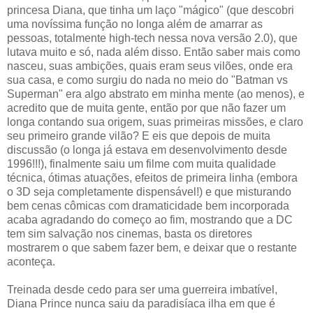
princesa Diana, que tinha um laço "mágico" (que descobri
uma novíssima função no longa além de amarrar as
pessoas, totalmente high-tech nessa nova versão 2.0), que
lutava muito e só, nada além disso. Então saber mais como
nasceu, suas ambições, quais eram seus vilões, onde era
sua casa, e como surgiu do nada no meio do "Batman vs
Superman" era algo abstrato em minha mente (ao menos), e
acredito que de muita gente, então por que não fazer um
longa contando sua origem, suas primeiras missões, e claro
seu primeiro grande vilão? E eis que depois de muita
discussão (o longa já estava em desenvolvimento desde
1996!!!), finalmente saiu um filme com muita qualidade
técnica, ótimas atuações, efeitos de primeira linha (embora
o 3D seja completamente dispensável!) e que misturando
bem cenas cômicas com dramaticidade bem incorporada
acaba agradando do começo ao fim, mostrando que a DC
tem sim salvação nos cinemas, basta os diretores
mostrarem o que sabem fazer bem, e deixar que o restante
aconteça.
Treinada desde cedo para ser uma guerreira imbatível,
Diana Prince nunca saiu da paradisíaca ilha em que é