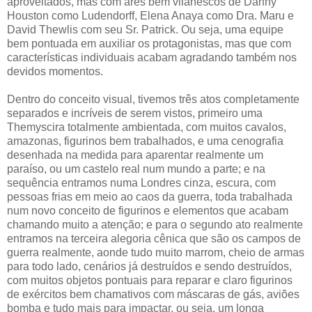
aproveitados, mas com ares bem vilanescos de Danny
Houston como Ludendorff, Elena Anaya como Dra. Maru e
David Thewlis com seu Sr. Patrick. Ou seja, uma equipe
bem pontuada em auxiliar os protagonistas, mas que com
características individuais acabam agradando também nos
devidos momentos.
Dentro do conceito visual, tivemos três atos completamente
separados e incríveis de serem vistos, primeiro uma
Themyscira totalmente ambientada, com muitos cavalos,
amazonas, figurinos bem trabalhados, e uma cenografia
desenhada na medida para aparentar realmente um
paraíso, ou um castelo real num mundo a parte; e na
sequência entramos numa Londres cinza, escura, com
pessoas frias em meio ao caos da guerra, toda trabalhada
num novo conceito de figurinos e elementos que acabam
chamando muito a atenção; e para o segundo ato realmente
entramos na terceira alegoria cênica que são os campos de
guerra realmente, aonde tudo muito marrom, cheio de armas
para todo lado, cenários já destruídos e sendo destruídos,
com muitos objetos pontuais para reparar e claro figurinos
de exércitos bem chamativos com máscaras de gás, aviões
bomba e tudo mais para impactar, ou seja, um longa