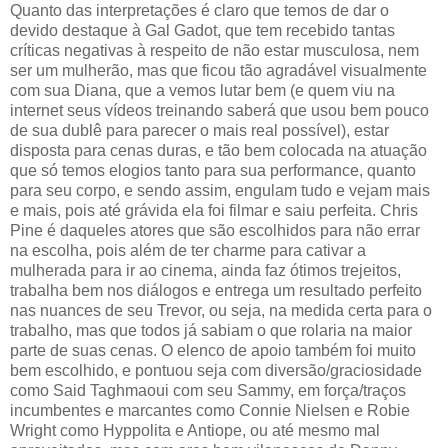
Quanto das interpretações é claro que temos de dar o
devido destaque à Gal Gadot, que tem recebido tantas
críticas negativas à respeito de não estar musculosa, nem
ser um mulherão, mas que ficou tão agradável visualmente
com sua Diana, que a vemos lutar bem (e quem viu na
internet seus vídeos treinando saberá que usou bem pouco
de sua dublê para parecer o mais real possível), estar
disposta para cenas duras, e tão bem colocada na atuação
que só temos elogios tanto para sua performance, quanto
para seu corpo, e sendo assim, engulam tudo e vejam mais
e mais, pois até grávida ela foi filmar e saiu perfeita. Chris
Pine é daqueles atores que são escolhidos para não errar
na escolha, pois além de ter charme para cativar a
mulherada para ir ao cinema, ainda faz ótimos trejeitos,
trabalha bem nos diálogos e entrega um resultado perfeito
nas nuances de seu Trevor, ou seja, na medida certa para o
trabalho, mas que todos já sabiam o que rolaria na maior
parte de suas cenas. O elenco de apoio também foi muito
bem escolhido, e pontuou seja com diversão/graciosidade
como Said Taghmaoui com seu Sammy, em força/traços
incumbentes e marcantes como Connie Nielsen e Robie
Wright como Hyppolita e Antiope, ou até mesmo mal