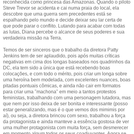
reconhecida como princesa das Amazonas. Quando o piloto
Steve Trevor se acidenta e cai numa praia do local, ela
descobre que uma guerra sem precedentes está se
espalhando pelo mundo e decide deixar seu lar certa de
que pode parar o conflito. Lutando para acabar com todas
as lutas, Diana percebe o alcance de seus poderes e sua
verdadeira missão na Terra.
Temos de ser sinceros que o trabalho da diretora Patty
Jenkins tem de ser aplaudido, pois após muitas críticas
negativas em cima dos longas baseados nos quadrinhos da
DC, ela tem sido a única que está recebendo boas
colocações, e com todo o mérito, pois criar um longa sobre
uma heroína bem modelada, com excelentes nuances, boas
pitadas pontuais cômicas, e ainda não cair em formatos
para criar uma "machona" em meio a tantos protestos
feministas, trabalhando com uma personagem lutadora, mas
que nem por isso deixa de ser bonita e interessante (posso
estar generalizando, mas é o que vemos dos mimimis por
aí), ou seja, a diretora brincou com sexo, trabalhou a força
da protagonista e ainda manteve a essência gostosa de ver
uma mulher protagonista com muita força, sem desmerecer
em momento algum todos os seus coadjuvantes. Agora se