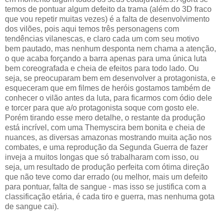
temos de pontuar algum defeito da trama (além do 3D fraco
que vou repetir muitas vezes) é a falta de desenvolvimento
dos vilões, pois aqui temos três personagens com
tendências vilanescas, e claro cada um com seu motivo
bem pautado, mas nenhum desponta nem chama a atenção,
o que acaba forçando a barra apenas para uma única luta
bem coreografada e cheia de efeitos para todo lado. Ou
seja, se preocuparam bem em desenvolver a protagonista, e
esqueceram que em filmes de heróis gostamos também de
conhecer o vilão antes da luta, para ficarmos com ódio dele
e torcer para que a/o protagonista soque com gosto ele.
Porém tirando esse mero detalhe, o restante da produção
está incrível, com uma Themyscira bem bonita e cheia de
nuances, as diversas amazonas mostrando muita ação nos
combates, e uma reprodução da Segunda Guerra de fazer
inveja a muitos longas que só trabalharam com isso, ou
seja, um resultado de produção perfeita com ótima direção
que não teve como dar errado (ou melhor, mais um defeito
para pontuar, falta de sangue - mas isso se justifica com a
classificação etária, é cada tiro e guerra, mas nenhuma gota
de sangue cai).