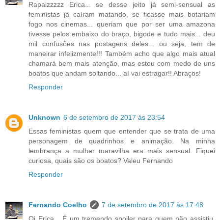
Rapaizzzzz Erica... se desse jeito já semi-sensual as
feministas já caíram matando, se ficasse mais botariam
fogo nos cinemas... queriam que por ser uma amazona
tivesse pelos embaixo do braço, bigode e tudo mais... deu
mil confusões nas postagens deles... ou seja, tem de
maneirar infelizmente!!! Também acho que algo mais atual
chamará bem mais atenção, mas estou com medo de uns
boatos que andam soltando... aí vai estragar!! Abraços!
Responder
Unknown
6 de setembro de 2017 às 23:54
Essas feministas quem que entender que se trata de uma
personagem de quadrinhos e animação. Na minha
lembrança a mulher maravilha era mais sensual. Fiquei
curiosa, quais são os boatos? Valeu Fernando
Responder
Fernando Coelho
7 de setembro de 2017 às 17:48
Oi Erica... É um tremendo spoiler para quem não assistiu,