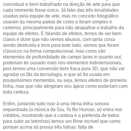
conceitual e bem trabalhado na direção de arte para que
cada momento fosse único. Já falei das três tonalidades
usadas pela equipe de arte, mas no conceito fotográfico
usaram da mesma paleta de cores e foram simples e
certeiros, principalmente para não atrapalhar o trabalho da
equipe de efeitos. E falando de efeitos, temos de ser bem
claros e dizer que não vemos abusos, com tanta coisa
sendo destruída e tiros para todo lado, vemos que foram
clássicos na forma computacional, mas como são
elementos de profundidade de campo tanto in quanto out,
poderiam ter ousado mais nos elementos tridimensionais,
pois temos uma conversão bem fraca para 3D, que não vai
agradar os fãs da tecnologia, e que só foi usada em
pouquíssimos momentos, ou seja, temos efeitos de primeira
linha, mas que não atingiram seu ápice como poderiam com
toda certeza.
Enfim, juntando tudo isso à uma ótima trilha sonora
orquestrada (a música da Sia, To Be Human, só entra nos
créditos, mostrando que a cantora é a preferida de todos
para subir as letrinhas) temos um filme incrível que como
pontuei acima só possui três falhas: falta de