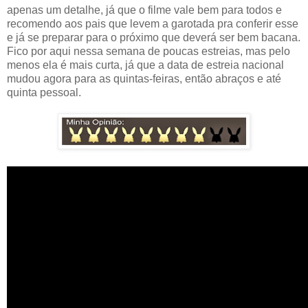
apenas um detalhe, já que o filme vale bem para todos e
recomendo aos pais que levem a garotada pra conferir esse
e já se preparar para o próximo que deverá ser bem bacana.
Fico por aqui nessa semana de poucas estreias, mas pelo
menos ela é mais curta, já que a data de estreia nacional
mudou agora para as quintas-feiras, então abraços e até
quinta pessoal.