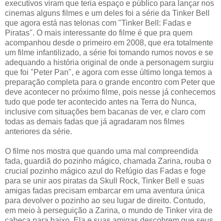
executivos viram que teria espaço e público para lançar nos
cinemas alguns filmes e um deles foi a série da Tinker Bell
que agora está nas telonas com "Tinker Bell: Fadas e
Piratas". O mais interessante do filme é que pra quem
acompanhou desde o primeiro em 2008, que era totalmente
um filme infantilizado, a série foi tomando rumos novos e se
adequando a história original de onde a personagem surgiu
que foi "Peter Pan", e agora com esse último longa temos a
preparação completa para o grande encontro com Peter que
deve acontecer no próximo filme, pois nesse já conhecemos
tudo que pode ter acontecido antes na Terra do Nunca,
inclusive com situações bem bacanas de ver, e claro com
todas as demais fadas que já agradaram nos filmes
anteriores da série.
O filme nos mostra que quando uma mal compreendida
fada, guardiã do pozinho mágico, chamada Zarina, rouba o
crucial pozinho mágico azul do Refúgio das Fadas e foge
para se unir aos piratas da Skull Rock, Tinker Bell e suas
amigas fadas precisam embarcar em uma aventura única
para devolver o pozinho ao seu lugar de direito. Contudo,
em meio à perseguição a Zarina, o mundo de Tinker vira de
cabeça para baixo. Ela e suas amigas descobrem que seus