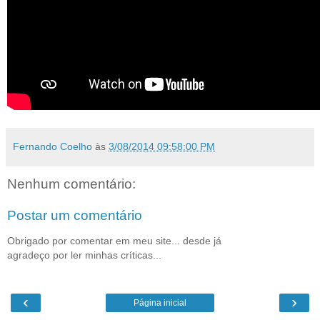
Fernando Coelho
às
3/08/2014 09:58:00 PM
Nenhum comentário:
Postar um comentário
Obrigado por comentar em meu site... desde já
agradeço por ler minhas críticas...
‹
›
Página inicial