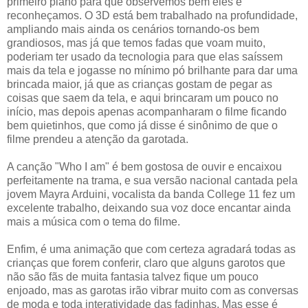
primeiro plano para que observemos bem eles e
reconheçamos. O 3D está bem trabalhado na profundidade,
ampliando mais ainda os cenários tornando-os bem
grandiosos, mas já que temos fadas que voam muito,
poderiam ter usado da tecnologia para que elas saíssem
mais da tela e jogasse no mínimo pó brilhante para dar uma
brincada maior, já que as crianças gostam de pegar as
coisas que saem da tela, e aqui brincaram um pouco no
início, mas depois apenas acompanharam o filme ficando
bem quietinhos, que como já disse é sinônimo de que o
filme prendeu a atenção da garotada.
A canção "Who I am" é bem gostosa de ouvir e encaixou
perfeitamente na trama, e sua versão nacional cantada pela
jovem Mayra Arduini, vocalista da banda College 11 fez um
excelente trabalho, deixando sua voz doce encantar ainda
mais a música com o tema do filme.
Enfim, é uma animação que com certeza agradará todas as
crianças que forem conferir, claro que alguns garotos que
não são fãs de muita fantasia talvez fique um pouco
enjoado, mas as garotas irão vibrar muito com as conversas
de moda e toda interatividade das fadinhas. Mas esse é