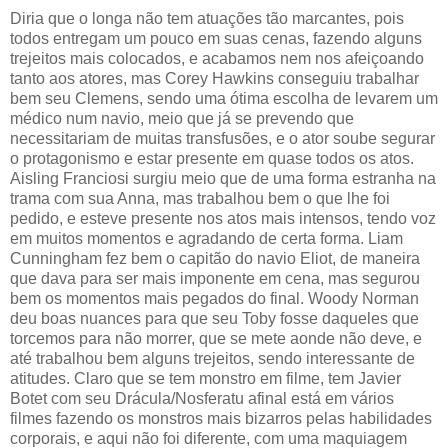
Diria que o longa não tem atuações tão marcantes, pois
todos entregam um pouco em suas cenas, fazendo alguns
trejeitos mais colocados, e acabamos nem nos afeiçoando
tanto aos atores, mas Corey Hawkins conseguiu trabalhar
bem seu Clemens, sendo uma ótima escolha de levarem um
médico num navio, meio que já se prevendo que
necessitariam de muitas transfusões, e o ator soube segurar
o protagonismo e estar presente em quase todos os atos.
Aisling Franciosi surgiu meio que de uma forma estranha na
trama com sua Anna, mas trabalhou bem o que lhe foi
pedido, e esteve presente nos atos mais intensos, tendo voz
em muitos momentos e agradando de certa forma. Liam
Cunningham fez bem o capitão do navio Eliot, de maneira
que dava para ser mais imponente em cena, mas segurou
bem os momentos mais pegados do final. Woody Norman
deu boas nuances para que seu Toby fosse daqueles que
torcemos para não morrer, que se mete aonde não deve, e
até trabalhou bem alguns trejeitos, sendo interessante de
atitudes. Claro que se tem monstro em filme, tem Javier
Botet com seu Drácula/Nosferatu afinal está em vários
filmes fazendo os monstros mais bizarros pelas habilidades
corporais, e aqui não foi diferente, com uma maquiagem