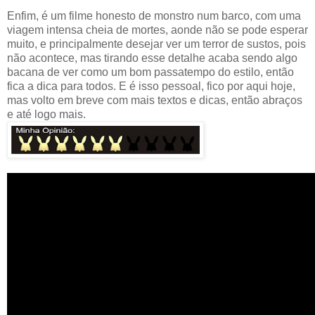
Enfim, é um filme honesto de monstro num barco, com uma
viagem intensa cheia de mortes, aonde não se pode esperar
muito, e principalmente desejar ver um terror de sustos, pois
não acontece, mas tirando esse detalhe acaba sendo algo
bacana de ver como um bom passatempo do estilo, então
fica a dica para todos. E é isso pessoal, fico por aqui hoje,
mas volto em breve com mais textos e dicas, então abraços
e até logo mais.