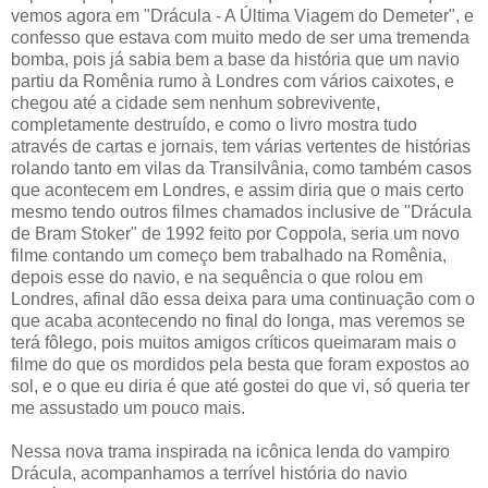
vemos agora em "Drácula - A Última Viagem do Demeter", e
confesso que estava com muito medo de ser uma tremenda
bomba, pois já sabia bem a base da história que um navio
partiu da Romênia rumo à Londres com vários caixotes, e
chegou até a cidade sem nenhum sobrevivente,
completamente destruído, e como o livro mostra tudo
através de cartas e jornais, tem várias vertentes de histórias
rolando tanto em vilas da Transilvânia, como também casos
que acontecem em Londres, e assim diria que o mais certo
mesmo tendo outros filmes chamados inclusive de "Drácula
de Bram Stoker" de 1992 feito por Coppola, seria um novo
filme contando um começo bem trabalhado na Romênia,
depois esse do navio, e na sequência o que rolou em
Londres, afinal dão essa deixa para uma continuação com o
que acaba acontecendo no final do longa, mas veremos se
terá fôlego, pois muitos amigos críticos queimaram mais o
filme do que os mordidos pela besta que foram expostos ao
sol, e o que eu diria é que até gostei do que vi, só queria ter
me assustado um pouco mais.
Nessa nova trama inspirada na icônica lenda do vampiro
Drácula, acompanhamos a terrível história do navio