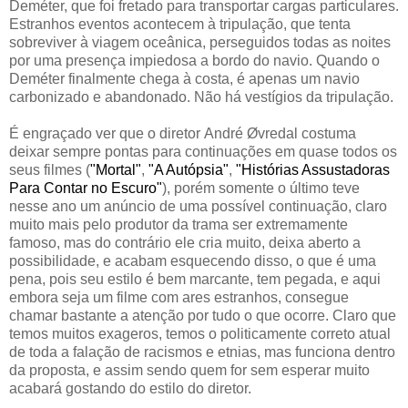
Deméter, que foi fretado para transportar cargas particulares.
Estranhos eventos acontecem à tripulação, que tenta
sobreviver à viagem oceânica, perseguidos todas as noites
por uma presença impiedosa a bordo do navio. Quando o
Deméter finalmente chega à costa, é apenas um navio
carbonizado e abandonado. Não há vestígios da tripulação.
É engraçado ver que o diretor André Øvredal costuma
deixar sempre pontas para continuações em quase todos os
seus filmes (
"Mortal"
,
"A Autópsia"
,
"Histórias Assustadoras
Para Contar no Escuro"
), porém somente o último teve
nesse ano um anúncio de uma possível continuação, claro
muito mais pelo produtor da trama ser extremamente
famoso, mas do contrário ele cria muito, deixa aberto a
possibilidade, e acabam esquecendo disso, o que é uma
pena, pois seu estilo é bem marcante, tem pegada, e aqui
embora seja um filme com ares estranhos, consegue
chamar bastante a atenção por tudo o que ocorre. Claro que
temos muitos exageros, temos o politicamente correto atual
de toda a falação de racismos e etnias, mas funciona dentro
da proposta, e assim sendo quem for sem esperar muito
acabará gostando do estilo do diretor.