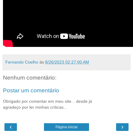
Fernando Coelho
às
8/26/2023 02:27:00 AM
Nenhum comentário:
Postar um comentário
Obrigado por comentar em meu site... desde já
agradeço por ler minhas críticas...
‹
›
Página inicial