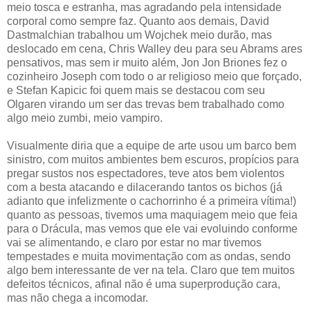
meio tosca e estranha, mas agradando pela intensidade
corporal como sempre faz. Quanto aos demais, David
Dastmalchian trabalhou um Wojchek meio durão, mas
deslocado em cena, Chris Walley deu para seu Abrams ares
pensativos, mas sem ir muito além, Jon Jon Briones fez o
cozinheiro Joseph com todo o ar religioso meio que forçado,
e Stefan Kapicic foi quem mais se destacou com seu
Olgaren virando um ser das trevas bem trabalhado como
algo meio zumbi, meio vampiro.
Visualmente diria que a equipe de arte usou um barco bem
sinistro, com muitos ambientes bem escuros, propícios para
pregar sustos nos espectadores, teve atos bem violentos
com a besta atacando e dilacerando tantos os bichos (já
adianto que infelizmente o cachorrinho é a primeira vítima!)
quanto as pessoas, tivemos uma maquiagem meio que feia
para o Drácula, mas vemos que ele vai evoluindo conforme
vai se alimentando, e claro por estar no mar tivemos
tempestades e muita movimentação com as ondas, sendo
algo bem interessante de ver na tela. Claro que tem muitos
defeitos técnicos, afinal não é uma superprodução cara,
mas não chega a incomodar.