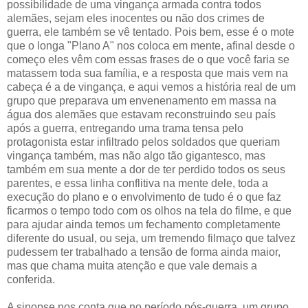
possibilidade de uma vingança armada contra todos
alemães, sejam eles inocentes ou não dos crimes de
guerra, ele também se vê tentado. Pois bem, esse é o mote
que o longa "Plano A" nos coloca em mente, afinal desde o
começo eles vêm com essas frases de o que você faria se
matassem toda sua família, e a resposta que mais vem na
cabeça é a de vingança, e aqui vemos a história real de um
grupo que preparava um envenenamento em massa na
água dos alemães que estavam reconstruindo seu país
após a guerra, entregando uma trama tensa pelo
protagonista estar infiltrado pelos soldados que queriam
vingança também, mas não algo tão gigantesco, mas
também em sua mente a dor de ter perdido todos os seus
parentes, e essa linha conflitiva na mente dele, toda a
execução do plano e o envolvimento de tudo é o que faz
ficarmos o tempo todo com os olhos na tela do filme, e que
para ajudar ainda temos um fechamento completamente
diferente do usual, ou seja, um tremendo filmaço que talvez
pudessem ter trabalhado a tensão de forma ainda maior,
mas que chama muita atenção e que vale demais a
conferida.
A sinopse nos conta que no período pós-guerra, um grupo