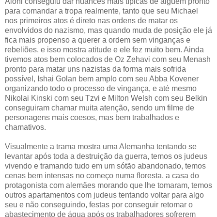
Aloni conseguiu dar nuances mais típicas de alguém pronto
para comandar a tropa realmente, tanto que seu Michael
nos primeiros atos é direto nas ordens de matar os
envolvidos do nazismo, mas quando muda de posição ele já
fica mais propenso a querer a ordem sem vinganças e
rebeliões, e isso mostra atitude e ele fez muito bem. Ainda
tivemos atos bem colocados de Oz Zehavi com seu Menash
pronto para matar uns nazistas da forma mais sofrida
possível, Ishai Golan bem amplo com seu Abba Kovener
organizando todo o processo de vingança, e até mesmo
Nikolai Kinski com seu Tzvi e Milton Welsh com seu Belkin
conseguiram chamar muita atenção, sendo um filme de
personagens mais coesos, mas bem trabalhados e
chamativos.
Visualmente a trama mostra uma Alemanha tentando se
levantar após toda a destruição da guerra, temos os judeus
vivendo e tramando tudo em um sótão abandonado, temos
cenas bem intensas no começo numa floresta, a casa do
protagonista com alemães morando que lhe tomaram, temos
outros apartamentos com judeus tentando voltar para algo
seu e não conseguindo, festas por conseguir retomar o
abastecimento de água após os trabalhadores sofrerem