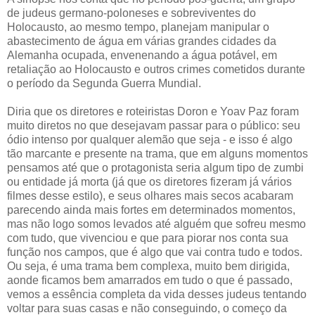
de judeus germano-poloneses e sobreviventes do
Holocausto, ao mesmo tempo, planejam manipular o
abastecimento de água em várias grandes cidades da
Alemanha ocupada, envenenando a água potável, em
retaliação ao Holocausto e outros crimes cometidos durante
o período da Segunda Guerra Mundial.
Diria que os diretores e roteiristas Doron e Yoav Paz foram
muito diretos no que desejavam passar para o público: seu
ódio intenso por qualquer alemão que seja - e isso é algo
tão marcante e presente na trama, que em alguns momentos
pensamos até que o protagonista seria algum tipo de zumbi
ou entidade já morta (já que os diretores fizeram já vários
filmes desse estilo), e seus olhares mais secos acabaram
parecendo ainda mais fortes em determinados momentos,
mas não logo somos levados até alguém que sofreu mesmo
com tudo, que vivenciou e que para piorar nos conta sua
função nos campos, que é algo que vai contra tudo e todos.
Ou seja, é uma trama bem complexa, muito bem dirigida,
aonde ficamos bem amarrados em tudo o que é passado,
vemos a essência completa da vida desses judeus tentando
voltar para suas casas e não conseguindo, o começo da