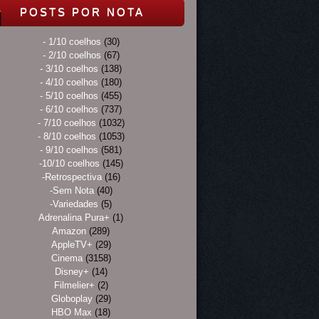
POSTS POR NOTA
- 1/10 coelhos
(30)
- 2/10 coelhos
(67)
- 3/10 coelhos
(138)
- 4/10 coelhos
(180)
- 5/10 coelhos
(455)
- 6/10 coelhos
(737)
- 7/10 coelhos
(1032)
- 8/10 coelhos
(1053)
- 9/10 coelhos
(581)
-10/10 coelhos
(145)
-Retrospectiva
(16)
-Sem Nota
(40)
-Variedades
(5)
Adrenalina Pura+
(1)
Amazon
(289)
AppleTV+
(29)
Cinema
(3158)
Disney+
(14)
Filmelier+
(2)
Globoplay
(29)
HBO Max
(18)