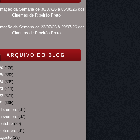
amação da Semana de 30/07/26 à 05/08/26 dos
Cinemas de Ribeirão Preto
amação da Semana de 23/07/26 à 29/07/26 dos
Cinemas de Ribeirão Preto
ARQUIVO DO BLOG
26
(178)
25
(362)
24
(399)
23
(411)
22
(371)
21
(365)
dezembro
(31)
novembro
(37)
outubro
(29)
setembro
(31)
agosto
(29)