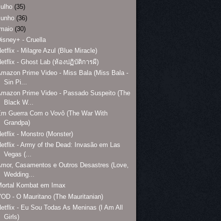
julho
(35)
junho
(36)
maio
(30)
isney+ - Cruella
etflix - Milagre Azul (Blue Miracle)
etflix - Ghost Lab (ห้องปฏิบัติการผี)
mazon Prime Video - Miss Bala (Miss Bala -
Sin Pi...
mazon Prime Video - Passado Suspeito (The
Black W...
Em Guerra Com o Vovô (The War With
Grandpa)
etflix - Monstro (Monster)
etflix - Army of the Dead: Invasão em Las
Vegas (...
mor, Casamentos e Outros Desastres (Love,
Wedding...
Mortal Kombat em Imax
OD - O Mauritano (The Mauritanian)
etflix - Eu Sou Todas As Meninas (I Am All
Girls)