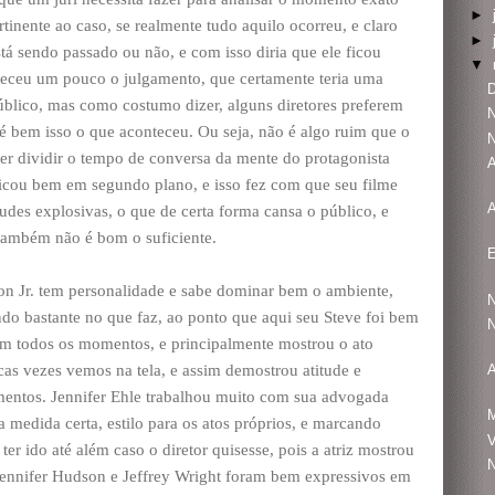
►
rtinente ao caso, se realmente tudo aquilo ocorreu, e claro
►
tá sendo passado ou não, e com isso diria que ele ficou
▼
eceu um pouco o julgamento, que certamente teria uma
D
blico, mas como costumo dizer, alguns diretores preferem
N
i é bem isso o que aconteceu. Ou seja, não é algo ruim que o
N
aber dividir o tempo de conversa da mente do protagonista
A
ficou bem em segundo plano, e isso fez com que seu filme
A
udes explosivas, o que de certa forma cansa o público, e
 também não é bom o suficiente.
son Jr. tem personalidade e sabe dominar bem o ambiente,
N
do bastante no que faz, ao ponto que aqui seu Steve foi bem
N
 em todos os momentos, e principalmente mostrou o ato
cas vezes vemos na tela, e assim demostrou atitude e
A
mentos. Jennifer Ehle trabalhou muito com sua advogada
medida certa, estilo para os atos próprios, e marcando
V
er ido até além caso o diretor quisesse, pois a atriz mostrou
N
 Jennifer Hudson e Jeffrey Wright foram bem expressivos em