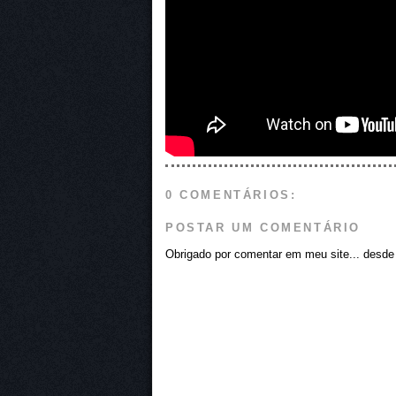
0 COMENTÁRIOS:
POSTAR UM COMENTÁRIO
Obrigado por comentar em meu site... desde j