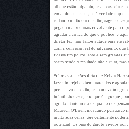
ali que estão julgando, se a acusação é pe
em ambos os casos, se é verdade o que es
rodando muito em metalinguagens e esqu
pegada maior e mais envolvente para o pú
agradar a crítica do que o público, e aqu
diretor fez, mas faltou atitude para ele s
com a conversa real do julgamento, que 
ficasse um pouco lento e sem grandes atit
assim sendo o resultado não é ruim, mas
Sobre as atuações diria que Kelvin Harri
fazendo trejeitos bem marcados e agradan
persuasivo de estilo, se manteve íntegro
infantil do desespero, que é algo que pou
agradou tanto nos atos quanto nos pensa
Maureen O'Brien, mostrando persuasão na 
muito suas cenas, que certamente poderia t
potencial. Os pais do garoto vividos por