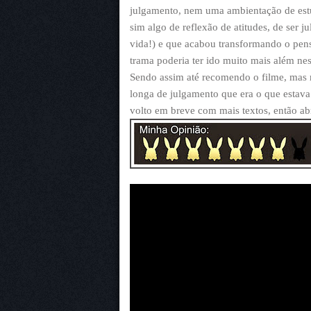
julgamento, nem uma ambientação de estu
sim algo de reflexão de atitudes, de ser 
vida!) e que acabou transformando o pen
trama poderia ter ido muito mais além ne
Sendo assim até recomendo o filme, mas
longa de julgamento que era o que estava
volto em breve com mais textos, então ab