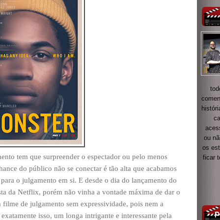
tod
coment
histór
ca
acess
ou nã
os es
ento tem que surpreender o espectador ou pelo menos
ficar
chance do público não se conectar é tão alta que acabamos
ara o julgamento em si. E desde o dia do lançamento do
sta da Netflix, porém não vinha a vontade máxima de dar o
m filme de julgamento sem expressividade, pois nem a
 exatamente isso, um longa intrigante e interessante pela