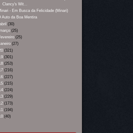
Clancy's Wit...
inari - Em Busca da Felicidade (Minari)
 Auto da Boa Mentira
abril
(30)
março
(25)
fevereiro
(25)
janeiro
(27)
20
(321)
19
(301)
18
(253)
17
(216)
16
(227)
15
(215)
14
(224)
13
(229)
12
(173)
11
(194)
10
(40)