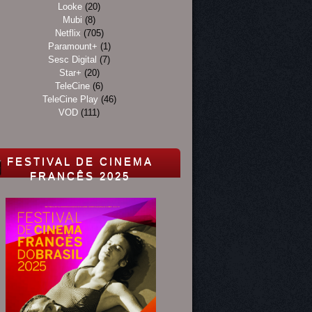
Looke
(20)
Mubi
(8)
Netflix
(705)
Paramount+
(1)
Sesc Digital
(7)
Star+
(20)
TeleCine
(6)
TeleCine Play
(46)
VOD
(111)
FESTIVAL DE CINEMA
FRANCÊS 2025