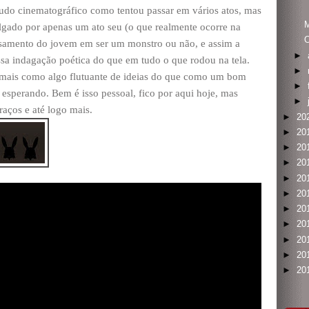
do cinematográfico como tentou passar em vários atos, mas
M
julgado por apenas um ato seu (o que realmente ocorre na
O
samento do jovem em ser um monstro ou não, e assim a
►
ssa indagação poética do que em tudo o que rodou na tela.
►
 mais como algo flutuante de ideias do que como um bom
►
 esperando. Bem é isso pessoal, fico por aqui hoje, mas
►
raços e até logo mais.
►
20
►
20
►
20
►
20
►
20
►
20
►
20
►
20
►
20
►
20
►
20