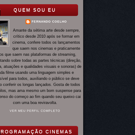
QUEM SOU EU
FERNANDO COELHO
Amante da sétima arte desde sempre,
crítico desde 2010 após se formar em
cinema, confere todos os lançamentos
que saem nos cinemas e praticamente
os que saem nas plataformas de streaming,
ando sobre todas as partes técnicas (direção,
ia, atuações e qualidades visuais e sonoras) de
da filme usando uma linguagem simples e
ível para todos, auxiliando o público se deve
o conferir os longas lançados. Gosta de todos
tilos, mas ama mesmo um bom suspense para
 tenso do começo ao fim quando seu queixo cai
com uma boa reviravolta.
VER MEU PERFIL COMPLETO
PROGRAMAÇÃO CINEMAS