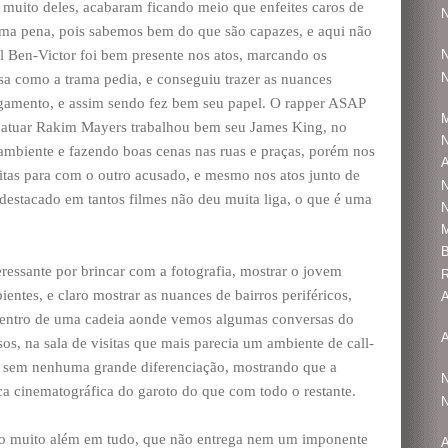
 muito deles, acabaram ficando meio que enfeites caros de
N
 uma pena, pois sabemos bem do que são capazes, e aqui não
l Ben-Victor foi bem presente nos atos, marcando os
N
N
isa como a trama pedia, e conseguiu trazer as nuances
lgamento, e assim sendo fez bem seu papel. O rapper ASAP
 atuar Rakim Mayers trabalhou bem seu James King, no
N
 ambiente e fazendo boas cenas nas ruas e praças, porém nos
A
eitas para com o outro acusado, e mesmo nos atos junto de
N
destacado em tantos filmes não deu muita liga, o que é uma
N
ressante por brincar com a fotografia, mostrar o jovem
R
entes, e claro mostrar as nuances de bairros periféricos,
A
dentro de uma cadeia aonde vemos algumas conversas do
A
s, na sala de visitas que mais parecia um ambiente de call-
nal sem nenhuma grande diferenciação, mostrando que a
N
a cinematográfica do garoto do que com todo o restante.
N
do muito além em tudo, que não entrega nem um imponente