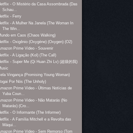
etflix - O Mistério da Casa Assombrada (Das
Schau...
etflix - Ferry
etflix - A Mulher Na Janela (The Woman In
The Win...
Mundo em Caos (Chaos Walking)
etflix - Oxigênio (Oxygène) (Oxygen) (O2)
mazon Prime Video - Souvenir
etflix - A Ligação (Kol) (The Call)
etflix - Super Me (Qi Huan Zhi Lv) (超级的我)
Music
Bela Vingança (Promising Young Woman)
ogai Por Nós (The Unholy)
mazon Prime Video - Últimas Notícias de
Yuba Coun...
mazon Prime Video - Não Matarás (No
Matarás) (Cro...
etflix - O Informante (The Informer)
etflix - A Família Mitchell e a Revolta das
Máqui...
Amazon Prime Video - Sem Remorso (Tom