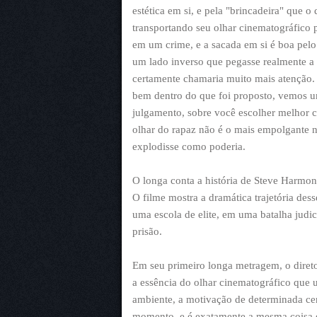
estética em si, e pela "brincadeira" que 
transportando seu olhar cinematográfico
em um crime, e a sacada em si é boa pelo
um lado inverso que pegasse realmente a 
certamente chamaria muito mais atenção. 
bem dentro do que foi proposto, vemos um
julgamento, sobre você escolher melhor 
olhar do rapaz não é o mais empolgante n
explodisse como poderia.
O longa conta a história de Steve Harmo
O filme mostra a dramática trajetória des
uma escola de elite, em uma batalha judic
prisão.
Em seu primeiro longa metragem, o direto
a essência do olhar cinematográfico que u
ambiente, a motivação de determinada ce
momento, e é exatamente a mesma coisa q