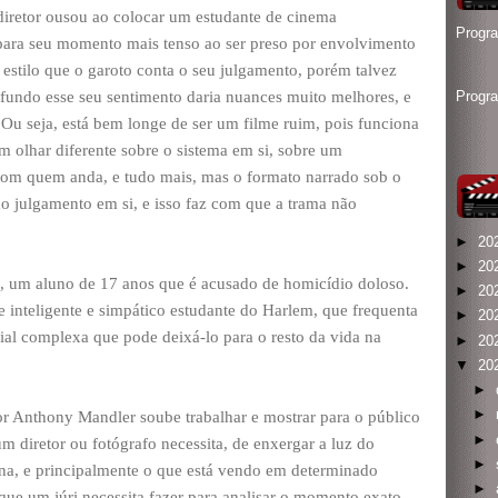
o diretor ousou ao colocar um estudante de cinema
Progr
 para seu momento mais tenso ao ser preso por envolvimento
 estilo que o garoto conta o seu julgamento, porém talvez
fundo esse seu sentimento daria nuances muito melhores, e
Progr
Ou seja, está bem longe de ser um filme ruim, pois funciona
 olhar diferente sobre o sistema em si, sobre um
com quem anda, e tudo mais, mas o formato narrado sob o
o julgamento em si, e isso faz com que a trama não
►
20
►
20
n, um aluno de 17 anos que é acusado de homicídio doloso.
►
20
se inteligente e simpático estudante do Harlem, que frequenta
►
20
ial complexa que pode deixá-lo para o resto da vida na
►
20
▼
20
►
►
r Anthony Mandler soube trabalhar e mostrar para o público
►
m diretor ou fotógrafo necessita, de enxergar a luz do
►
na, e principalmente o que está vendo em determinado
►
ue um júri necessita fazer para analisar o momento exato