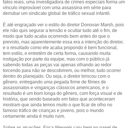
fatos reais, uma investigadora de crimes especiais forma um
vínculo improvável com uma assassina em série para
derrubar um sindicato global de tráfico sexual infantil.
É até engraçado ver o estilo do diretor Donovan Marsh, pois
ele não quis segurar a tensão e ocultar tudo até o fim, de
modo que tudo acaba ocorrendo bem antes do que o
previsto, mas aparentemente essa era a intenção do diretor,
e o resultado como ele acaba propondo é bem funcional,
tem estilo, e entretém de certa forma, causando muita
instigação por parte da equipe, mas com o público já
sabendo todas as peças vai apenas olhando ao redor
torcendo para não se descobrirem, ou melhor, tudo ocorrer
dentro do planejado. Ou seja, o diretor brincou com o
gênero, entregando uma pegada firme de filmes de
assassinatos e vinganças clássicos americanos, e o
resultado é um bom longa do gênero, com força visual e de
história, que sendo baseado em fatos que aconteceram
mostram que ainda temos muito o que ficar de olho no
famoso tráfico de crianças e jovens, pois o mundo
certamente ainda é muito ruim.
Sobre as atuações, Erica Wessels caiu bem no papel de