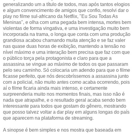
generalizando um a título de todos, mas após tantos elogios
e algum convencimento de amigos que confio, resolvi dar o
play no filme sul-africano da Netflix, "Eu Sou Todas As
Meninas", e olha com uma pegada bem intensa, mortes bem
violentas de forma vingativa, e uma investigação muito bem
incorporada na trama, o longa que conta com uma produção
grandiosa acabou chamando muita atenção e se faz valer
nas quase duas horas de exibição, mantendo a tensão no
nível máximo e uma interação bem precisa que faz com que
o público torça pela protagonista e claro para que a
assassina se vingue ao máximo de todos os que passaram
pelo seu caminho. Só colocaria um adendo para que o filme
ficasse perfeito, que nós descobríssemos a assassina junto
com a policial, não muito antes como acaba ocorrendo, pois
aí o filme ficaria ainda mais intenso, e certamente
surpreenderia muito nos momentos finais, mas isso não é
nada que atrapalhe, e o resultado geral acaba sendo bem
interessante para todos que gostam do gênero, mostrando
que posso talvez voltar a dar play em alguns longas do país
que aparecem na plataforma de streaming.
A sinopse é bem simples e nos mostra que baseada em