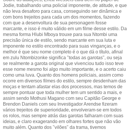
Jodie, trabalhando uma policial imponente, de atitude, e que
não leva desaforo para casa, conseguindo ser dinâmica e
com bons trejeitos para cada um dos momentos, fazendo
com que a desenvoltura de sua personagem fosse
marcante, e isso é muito válido em um filme desse estilo. Da
mesma forma Hlubi Mboya trouxe para sua Ntombi uma
precisão única de estilo, sendo marcante em sua luta e
imponente no estilo encontrado para suas vinganças, e o
melhor é que seu nome completo é o que dá o título, afinal
em zulu Ntombizonke significa "todas as garotas", ou seja
se realmente a garota original que vivenciou tudo isso teve
esse nome mesmo foi algo muito importante, e o acerto caiu
como uma luva. Quanto dos homens policiais, assim como
ocorre em diversos filmes do estilo, sempre desdenham das
moças e tentam afastar elas dos processos, mas temos de
sempre pontuar que toda mulher tem um sentido a mais, e
assim sendo Mothusi Magano com seu Capitão George e
Brendon Daniels com seu Investigador Arendse fizeram
vários trejeitos de superioridade, envolveram-se em todos
os rolos, mas sempre atrás das garotas falharam com suas
ideias, e claro exagerando em olhares fortes que não vão
muito além. Quanto dos "vilões" da trama, tivemos