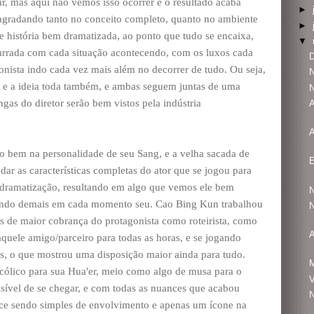
ar, mas aqui não vemos isso ocorrer e o resultado acaba
►
 agradando tanto no conceito completo, quanto no ambiente
►
e história bem dramatizada, ao ponto que tudo se encaixa,
▼
arrada com cada situação acontecendo, com os luxos cada
D
onista indo cada vez mais além no decorrer de tudo. Ou seja,
N
, e a ideia toda também, e ambas seguem juntas de uma
N
gas do diretor serão bem vistos pela indústria
A
A
o bem na personalidade de seu Sang, e a velha sacada de
ar as características completas do ator que se jogou para
e dramatização, resultando em algo que vemos ele bem
N
rtando demais em cada momento seu. Cao Bing Kun trabalhou
N
de maior cobrança do protagonista como roteirista, como
A
aquele amigo/parceiro para todas as horas, e se jogando
s, o que mostrou uma disposição maior ainda para tudo.
lico para sua Hua'er, meio como algo de musa para o
V
sível de se chegar, e com todas as nuances que acabou
N
ce sendo simples de envolvimento e apenas um ícone na