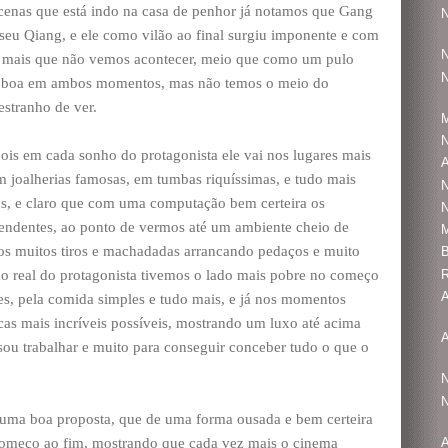
enas que está indo na casa de penhor já notamos que Gang
N
seu Qiang, e ele como vilão ao final surgiu imponente e com
N
 a mais que não vemos acontecer, meio que como um pulo
N
foi boa em ambos momentos, mas não temos o meio do
stranho de ver.
N
ois em cada sonho do protagonista ele vai nos lugares mais
A
m joalherias famosas, em tumbas riquíssimas, e tudo mais
N
os, e claro que com uma computação bem certeira os
N
eendentes, ao ponto de vermos até um ambiente cheio de
s muitos tiros e machadadas arrancando pedaços e muito
R
 real do protagonista tivemos o lado mais pobre no começo
A
s, pela comida simples e tudo mais, e já nos momentos
icas mais incríveis possíveis, mostrando um luxo até acima
A
isou trabalhar e muito para conseguir conceber tudo o que o
N
N
 uma boa proposta, que de uma forma ousada e bem certeira
começo ao fim, mostrando que cada vez mais o cinema