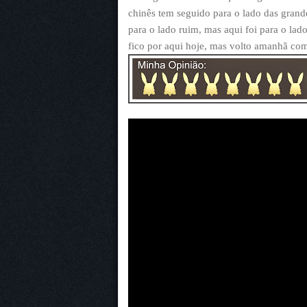
chinês tem seguido para o lado das grand
para o lado ruim, mas aqui foi para o lado
fico por aqui hoje, mas volto amanhã com 