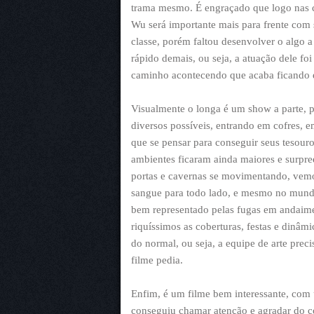
trama mesmo. É engraçado que logo nas c
Wu será importante mais para frente com 
classe, porém faltou desenvolver o algo
rápido demais, ou seja, a atuação dele 
caminho acontecendo que acaba ficando e
Visualmente o longa é um show a parte, p
diversos possíveis, entrando em cofres, e
que se pensar para conseguir seus tesour
ambientes ficaram ainda maiores e surpr
portas e cavernas se movimentando, vemo
sangue para todo lado, e mesmo no mundo
bem representado pelas fugas em andaime
riquíssimos as coberturas, festas e dinâm
do normal, ou seja, a equipe de arte prec
filme pedia.
Enfim, é um filme bem interessante, com
conseguiu chamar atenção e agradar do 