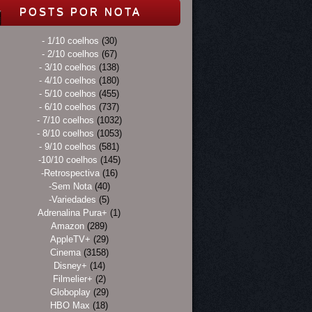
POSTS POR NOTA
- 1/10 coelhos
(30)
- 2/10 coelhos
(67)
- 3/10 coelhos
(138)
- 4/10 coelhos
(180)
- 5/10 coelhos
(455)
- 6/10 coelhos
(737)
- 7/10 coelhos
(1032)
- 8/10 coelhos
(1053)
- 9/10 coelhos
(581)
-10/10 coelhos
(145)
-Retrospectiva
(16)
-Sem Nota
(40)
-Variedades
(5)
Adrenalina Pura+
(1)
Amazon
(289)
AppleTV+
(29)
Cinema
(3158)
Disney+
(14)
Filmelier+
(2)
Globoplay
(29)
HBO Max
(18)