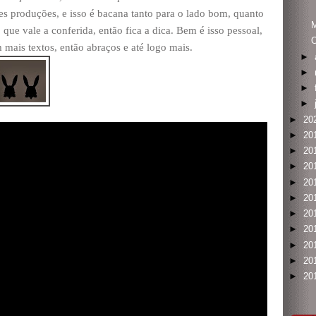
es produções, e isso é bacana tanto para o lado bom, quanto
M
 que vale a conferida, então fica a dica. Bem é isso pessoal,
O
mais textos, então abraços e até logo mais.
►
►
►
►
►
20
►
20
►
20
►
20
►
20
►
20
►
20
►
20
►
20
►
20
►
20