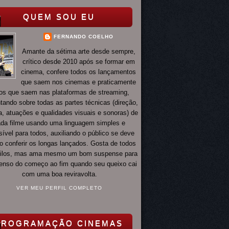
QUEM SOU EU
FERNANDO COELHO
Amante da sétima arte desde sempre,
crítico desde 2010 após se formar em
cinema, confere todos os lançamentos
que saem nos cinemas e praticamente
os que saem nas plataformas de streaming,
ando sobre todas as partes técnicas (direção,
ia, atuações e qualidades visuais e sonoras) de
da filme usando uma linguagem simples e
ível para todos, auxiliando o público se deve
o conferir os longas lançados. Gosta de todos
tilos, mas ama mesmo um bom suspense para
 tenso do começo ao fim quando seu queixo cai
com uma boa reviravolta.
VER MEU PERFIL COMPLETO
PROGRAMAÇÃO CINEMAS