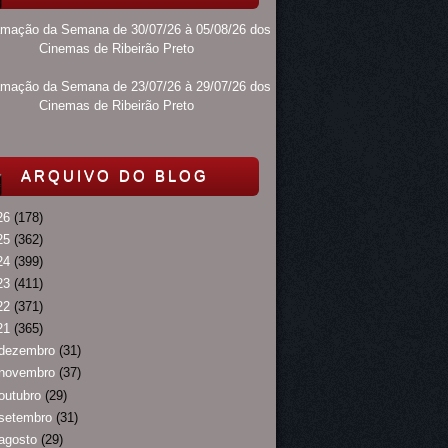
amação da Semana de 30/07/26 à 05/08/26 dos
Cinemas de Ribeirão Preto
amação da Semana de 23/07/26 à 29/07/26 dos
Cinemas de Ribeirão Preto
ARQUIVO DO BLOG
26
(178)
25
(362)
24
(399)
23
(411)
22
(371)
21
(365)
dezembro
(31)
novembro
(37)
outubro
(29)
setembro
(31)
agosto
(29)