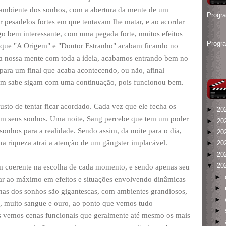
ambiente dos sonhos, com a abertura da mente de um
Progr
er pesadelos fortes em que tentavam lhe matar, e ao acordar
lgo bem interessante, com uma pegada forte, muitos efeitos
Progr
es que "A Origem" e "Doutor Estranho" acabam ficando no
 nossa mente com toda a ideia, acabamos entrando bem no
 para um final que acaba acontecendo, ou não, afinal
em sabe sigam com uma continuação, pois funcionou bem.
sto de tentar ficar acordado. Cada vez que ele fecha os
►
20
em seus sonhos. Uma noite, Sang percebe que tem um poder
►
20
 sonhos para a realidade. Sendo assim, da noite para o dia,
►
20
ua riqueza atrai a atenção de um gângster implacável.
►
20
►
20
▼
20
em coerente na escolha de cada momento, e sendo apenas seu
►
sar ao máximo em efeitos e situações envolvendo dinâmicas
►
cenas dos sonhos são gigantescas, com ambientes grandiosos,
►
es, muito sangue e ouro, ao ponto que vemos tudo
►
 vemos cenas funcionais que geralmente até mesmo os mais
►