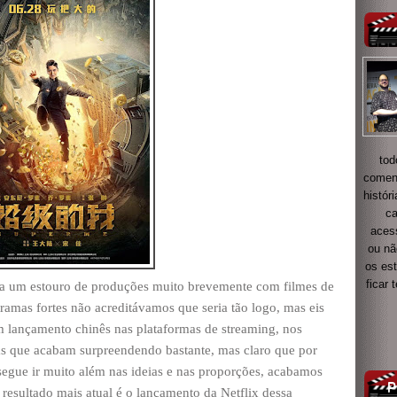
tod
coment
histór
ca
acess
ou nã
os es
ficar
ia um estouro de produções muito brevemente com filmes de
tramas fortes não acreditávamos que seria tão logo, mas eis
lançamento chinês nas plataformas de streaming, nos
as que acabam surpreendendo bastante, mas claro que por
segue ir muito além nas ideias e nas proporções, acabamos
 resultado mais atual é o lançamento da Netflix dessa