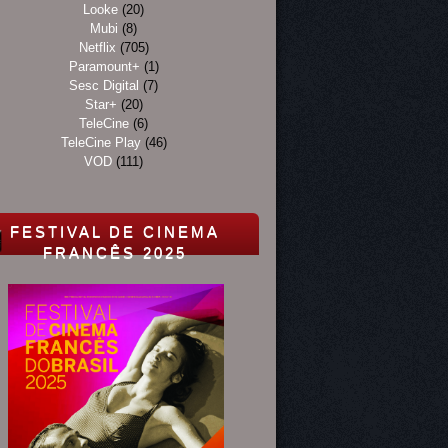
Looke
(20)
Mubi
(8)
Netflix
(705)
Paramount+
(1)
Sesc Digital
(7)
Star+
(20)
TeleCine
(6)
TeleCine Play
(46)
VOD
(111)
FESTIVAL DE CINEMA
FRANCÊS 2025