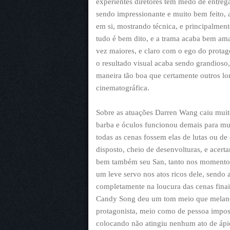
experientes diretores têm medo de entreg
sendo impressionante e muito bem feito,
em si, mostrando técnica, e principalment
tudo é bem dito, e a trama acaba bem am
vez maiores, e claro com o ego do protag
o resultado visual acaba sendo grandioso
maneira tão boa que certamente outros lon
cinematográfica.
Sobre as atuações Darren Wang caiu muit
barba e óculos funcionou demais para mud
todas as cenas fossem elas de lutas ou d
disposto, cheio de desenvolturas, e ace
bem também seu San, tanto nos momentos 
um leve servo nos atos ricos dele, sendo 
completamente na loucura das cenas finai
Candy Song deu um tom meio que melancó
protagonista, meio como de pessoa impos
colocando não atingiu nenhum ato de ápi