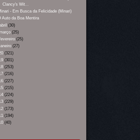
Clancy's Wit...
inari - Em Busca da Felicidade (Minari)
 Auto da Boa Mentira
abril
(30)
março
(25)
fevereiro
(25)
janeiro
(27)
20
(321)
19
(301)
18
(253)
17
(216)
16
(227)
15
(215)
14
(224)
13
(229)
12
(173)
11
(194)
10
(40)