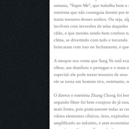
semana, "Super Me", que trabalha bem o 
roteirista que não conseguia dormir por t
trazia tesouros desses sonhos. Ou seja, a
incríveis com inversões de telas daquel
chão, e que mesmo sendo bem confuso na
clima, se divertindo com tudo e torcendo
brincaram com isso no fechamento, e qu
A sinopse nos conta que Sang Yu está exau
olhos, um demônio o persegue e o mata 
especial: ele pode trazer tesouros de seus
ele se torna um homem rico, entretanto, s
O diretor e roteirista Zhang Chong foi b
segundo filme foi bem corajoso de já ou
mais fortes, pois praticamente todas as 
vários elementos cênicos, tiros, explosõ
amplificado ao máximo, e sem economias