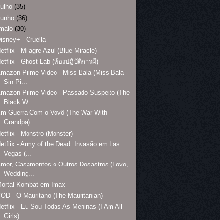
julho
(35)
junho
(36)
maio
(30)
isney+ - Cruella
etflix - Milagre Azul (Blue Miracle)
etflix - Ghost Lab (ห้องปฏิบัติการผี)
mazon Prime Video - Miss Bala (Miss Bala -
Sin Pi...
mazon Prime Video - Passado Suspeito (The
Black W...
Em Guerra Com o Vovô (The War With
Grandpa)
etflix - Monstro (Monster)
etflix - Army of the Dead: Invasão em Las
Vegas (...
mor, Casamentos e Outros Desastres (Love,
Wedding...
Mortal Kombat em Imax
OD - O Mauritano (The Mauritanian)
etflix - Eu Sou Todas As Meninas (I Am All
Girls)