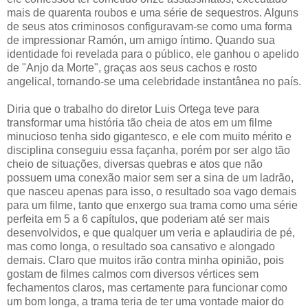
mais de quarenta roubos e uma série de sequestros. Alguns
de seus atos criminosos configuravam-se como uma forma
de impressionar Ramón, um amigo íntimo. Quando sua
identidade foi revelada para o público, ele ganhou o apelido
de "Anjo da Morte", graças aos seus cachos e rosto
angelical, tornando-se uma celebridade instantânea no país.
Diria que o trabalho do diretor Luis Ortega teve para
transformar uma história tão cheia de atos em um filme
minucioso tenha sido gigantesco, e ele com muito mérito e
disciplina conseguiu essa façanha, porém por ser algo tão
cheio de situações, diversas quebras e atos que não
possuem uma conexão maior sem ser a sina de um ladrão,
que nasceu apenas para isso, o resultado soa vago demais
para um filme, tanto que enxergo sua trama como uma série
perfeita em 5 a 6 capítulos, que poderiam até ser mais
desenvolvidos, e que qualquer um veria e aplaudiria de pé,
mas como longa, o resultado soa cansativo e alongado
demais. Claro que muitos irão contra minha opinião, pois
gostam de filmes calmos com diversos vértices sem
fechamentos claros, mas certamente para funcionar como
um bom longa, a trama teria de ter uma vontade maior do