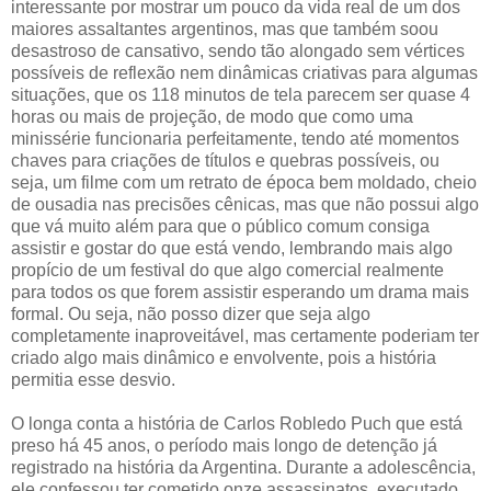
interessante por mostrar um pouco da vida real de um dos
maiores assaltantes argentinos, mas que também soou
desastroso de cansativo, sendo tão alongado sem vértices
possíveis de reflexão nem dinâmicas criativas para algumas
situações, que os 118 minutos de tela parecem ser quase 4
horas ou mais de projeção, de modo que como uma
minissérie funcionaria perfeitamente, tendo até momentos
chaves para criações de títulos e quebras possíveis, ou
seja, um filme com um retrato de época bem moldado, cheio
de ousadia nas precisões cênicas, mas que não possui algo
que vá muito além para que o público comum consiga
assistir e gostar do que está vendo, lembrando mais algo
propício de um festival do que algo comercial realmente
para todos os que forem assistir esperando um drama mais
formal. Ou seja, não posso dizer que seja algo
completamente inaproveitável, mas certamente poderiam ter
criado algo mais dinâmico e envolvente, pois a história
permitia esse desvio.
O longa conta a história de Carlos Robledo Puch que está
preso há 45 anos, o período mais longo de detenção já
registrado na história da Argentina. Durante a adolescência,
ele confessou ter cometido onze assassinatos, executado