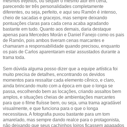
mesmos trejeitos, ou sequer o mesmo ator em cena,
parecendo ter três personalidades completamente
diferentes, ou seja, perfeito, e aqui seu Ramón é intenso,
cheio de sacadas e gracejos, mas sempre deixando
pontuações claras para cada cena acaba agradando
bastante em tudo. Quanto aos demais, daria destaque
apenas para Mercedes Morán e Daniel Fanejo como os pais
de Ramón, pois ambos tiveram cenas marcantes e
chamaram a responsabilidade quando precisou, enquanto
os pais de Carlos aparentaram estar assustados durante a
trama toda.
Sem dúvida alguma posso dizer que a equipe artística foi
muito precisa de detalhes, encontrando os devidos
momentos para ressaltar cada elemento cênico, e claro,
ainda brincando muito com a época em que o longa se
passa, escolhendo bem as locações, criando assaltos bem
amplos, e situações cheias de ambientações marcantes
para que o filme fluísse bem, ou seja, uma trama agradável
visualmente, e que funciona para o que o longa
necessitava. A fotografia puxou bastante para um tom
amarelado, mas sempre dando realce para o protagonista,
não deixando que seus cachinhos loiros ficassem apagados