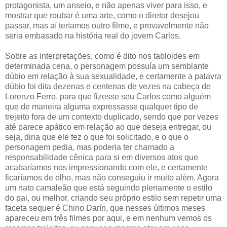
protagonista, um anseio, e não apenas viver para isso, e
mostrar que roubar é uma arte, como o diretor desejou
passar, mas aí teríamos outro filme, e provavelmente não
seria embasado na história real do jovem Carlos.
Sobre as interpretações, como é dito nos tabloides em
determinada cena, o personagem possuía um semblante
dúbio em relação à sua sexualidade, e certamente a palavra
dúbio foi dita dezenas e centenas de vezes na cabeça de
Lorenzo Ferro, para que fizesse seu Carlos como alguém
que de maneira alguma expressasse qualquer tipo de
trejeito fora de um contexto duplicado, sendo que por vezes
até parece apático em relação ao que deseja entregar, ou
seja, diria que ele fez o que foi solicitado, e o que o
personagem pedia, mas poderia ter chamado a
responsabilidade cênica para si em diversos atos que
acabaríamos nos impressionando com ele, e certamente
ficaríamos de olho, mas não conseguiu ir muito além. Agora
um nato camaleão que está seguindo plenamente o estilo
do pai, ou melhor, criando seu próprio estilo sem repetir uma
faceta sequer é Chino Darín, que nesses últimos meses
apareceu em três filmes por aqui, e em nenhum vemos os