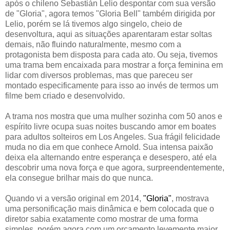
após o chileno Sebastián Lelio despontar com sua versão
de "Gloria", agora temos "Gloria Bell" também dirigida por
Lelio, porém se lá tivemos algo singelo, cheio de
desenvoltura, aqui as situações aparentaram estar soltas
demais, não fluindo naturalmente, mesmo com a
protagonista bem disposta para cada ato. Ou seja, tivemos
uma trama bem encaixada para mostrar a força feminina em
lidar com diversos problemas, mas que pareceu ser
montado especificamente para isso ao invés de termos um
filme bem criado e desenvolvido.
A trama nos mostra que uma mulher sozinha com 50 anos e
espírito livre ocupa suas noites buscando amor em boates
para adultos solteiros em Los Angeles. Sua frágil felicidade
muda no dia em que conhece Arnold. Sua intensa paixão
deixa ela alternando entre esperança e desespero, até ela
descobrir uma nova força e que agora, surpreendentemente,
ela consegue brilhar mais do que nunca.
Quando vi a versão original em 2014,
"Gloria"
, mostrava
uma personificação mais dinâmica e bem colocada que o
diretor sabia exatamente como mostrar de uma forma
simples, porém agora com um orçamento levemente maior,