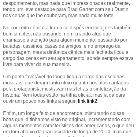
despontamento, mas nada que impressionadas realmente,
tendo um leve destaque para Brad Garrett com seu Dustin
nas cenas que lhe couberam, mas nada muito forte.
No conceito cênico a trama se dispôs em locações também
bem simples, não ousando, nem criando algo que
chamasse a atenção para algum momento, passando por
baladas, cassinos, casas de amigos, e no emprego da
personagem, mas a dinâmica cênica mais fechada ficou a
cargo das cenas em seu apartamento, aonde sempre estava
livre para viver da sua maneira.
Um ponto favorável do longa ficou a cargo das escolhas
musicais, que deram tanto ritmo quanto nos atos cantados
pela protagonista mostravam nas letras a sintetização da
história. Nem todas estão na trilha oficial, mas já dá para
ouvir um pouco nos links a seguir:
link
link2
.
Enfim, um longa feito de encomenda, misturando coisas
boas que já tínhamos visto no original, incrementando com
alguns momentos característicos dos americanos, o que deu
um tom abaixo da graciosidade do longa de 2014, mas que