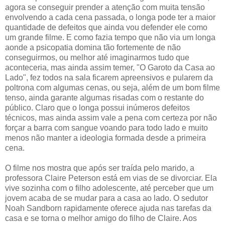
agora se conseguir prender a atenção com muita tensão
envolvendo a cada cena passada, o longa pode ter a maior
quantidade de defeitos que ainda vou defender ele como
um grande filme. E como fazia tempo que não via um longa
aonde a psicopatia domina tão fortemente de não
conseguirmos, ou melhor até imaginarmos tudo que
aconteceria, mas ainda assim temer, "O Garoto da Casa ao
Lado", fez todos na sala ficarem apreensivos e pularem da
poltrona com algumas cenas, ou seja, além de um bom filme
tenso, ainda garante algumas risadas com o restante do
público. Claro que o longa possui inúmeros defeitos
técnicos, mas ainda assim vale a pena com certeza por não
forçar a barra com sangue voando para todo lado e muito
menos não manter a ideologia formada desde a primeira
cena.
O filme nos mostra que após ser traída pelo marido, a
professora Claire Peterson está em vias de se divorciar. Ela
vive sozinha com o filho adolescente, até perceber que um
jovem acaba de se mudar para a casa ao lado. O sedutor
Noah Sandborn rapidamente oferece ajuda nas tarefas da
casa e se torna o melhor amigo do filho de Claire. Aos