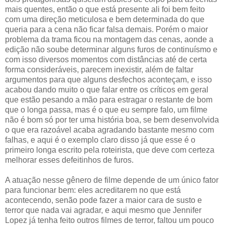
mais quentes, então o que está presente ali foi bem feito
com uma direção meticulosa e bem determinada do que
queria para a cena não ficar falsa demais. Porém o maior
problema da trama ficou na montagem das cenas, aonde a
edição não soube determinar alguns furos de continuísmo e
com isso diversos momentos com distâncias até de certa
forma consideráveis, parecem inexistir, além de faltar
argumentos para que alguns desfechos aconteçam, e isso
acabou dando muito o que falar entre os críticos em geral
que estão pesando a mão para estragar o restante de bom
que o longa passa, mas é o que eu sempre falo, um filme
não é bom só por ter uma história boa, se bem desenvolvida
o que era razoável acaba agradando bastante mesmo com
falhas, e aqui é o exemplo claro disso já que esse é o
primeiro longa escrito pela roteirista, que deve com certeza
melhorar esses defeitinhos de furos.
A atuação nesse gênero de filme depende de um único fator
para funcionar bem: eles acreditarem no que está
acontecendo, senão pode fazer a maior cara de susto e
terror que nada vai agradar, e aqui mesmo que Jennifer
Lopez já tenha feito outros filmes de terror, faltou um pouco