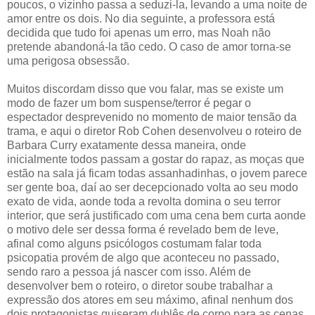
poucos, o vizinho passa a seduzi-la, levando a uma noite de
amor entre os dois. No dia seguinte, a professora está
decidida que tudo foi apenas um erro, mas Noah não
pretende abandoná-la tão cedo. O caso de amor torna-se
uma perigosa obsessão.
Muitos discordam disso que vou falar, mas se existe um
modo de fazer um bom suspense/terror é pegar o
espectador desprevenido no momento de maior tensão da
trama, e aqui o diretor Rob Cohen desenvolveu o roteiro de
Barbara Curry exatamente dessa maneira, onde
inicialmente todos passam a gostar do rapaz, as moças que
estão na sala já ficam todas assanhadinhas, o jovem parece
ser gente boa, daí ao ser decepcionado volta ao seu modo
exato de vida, aonde toda a revolta domina o seu terror
interior, que será justificado com uma cena bem curta aonde
o motivo dele ser dessa forma é revelado bem de leve,
afinal como alguns psicólogos costumam falar toda
psicopatia provém de algo que aconteceu no passado,
sendo raro a pessoa já nascer com isso. Além de
desenvolver bem o roteiro, o diretor soube trabalhar a
expressão dos atores em seu máximo, afinal nenhum dos
dois protagonistas quiseram dublês de corpo para as cenas