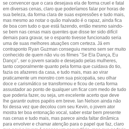
se convencer que o cara desejava ela de forma cruel e fatal
em diversas cenas, claro que poderíamos falar por horas de
sua beleza, da forma clara de suas expressões e tudo mais,
mas mesmo ao notar o quão malvado é o rapaz, ainda fica
de boa com tudo o que está fazendo, então mesmo saindo-
se bem nas cenas mais quentes que disse ter sido difícil
demais para gravar, se o espanto tivesse funcionado seria
uma de suas melhores atuações com certeza. Já em
contraponto Ryan Guzman conseguiu mesmo sem ser muito
conhecido de quem não viu os filmes "Se Ela Dança, Eu
Danço", ser o jovem sarado e desejado pelas mulheres,
tanto corporalmente quanto pela forma que cuidava do tio,
fazia os afazeres da casa, e tudo mais, mas ao virar
praticamente um monstro com sua psicopatia, seu olhar
doce e carismático se transformou e ficou de certa forma
assustador ao ponto de qualquer um ficar com medo de tudo
que poderia fazer, ou seja, um excelente acerto que deve
lhe garantir outros papéis em breve. Ian Nelson ainda não
foi dessa vez que decolou com seu Kevin, o jovem ator
mostra ter boa entonação vocal, saber estar bem presente
nas cenas e tudo mais, mas parece ainda faltar dinâmica
para envolver e chamar atenção para o papel que faz, claro