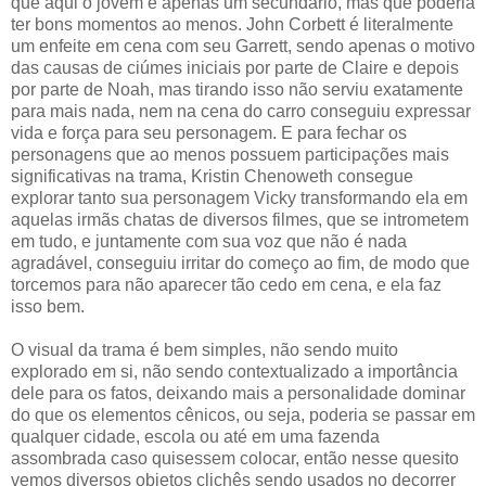
que aqui o jovem é apenas um secundário, mas que poderia
ter bons momentos ao menos. John Corbett é literalmente
um enfeite em cena com seu Garrett, sendo apenas o motivo
das causas de ciúmes iniciais por parte de Claire e depois
por parte de Noah, mas tirando isso não serviu exatamente
para mais nada, nem na cena do carro conseguiu expressar
vida e força para seu personagem. E para fechar os
personagens que ao menos possuem participações mais
significativas na trama, Kristin Chenoweth consegue
explorar tanto sua personagem Vicky transformando ela em
aquelas irmãs chatas de diversos filmes, que se intrometem
em tudo, e juntamente com sua voz que não é nada
agradável, conseguiu irritar do começo ao fim, de modo que
torcemos para não aparecer tão cedo em cena, e ela faz
isso bem.
O visual da trama é bem simples, não sendo muito
explorado em si, não sendo contextualizado a importância
dele para os fatos, deixando mais a personalidade dominar
do que os elementos cênicos, ou seja, poderia se passar em
qualquer cidade, escola ou até em uma fazenda
assombrada caso quisessem colocar, então nesse quesito
vemos diversos objetos clichês sendo usados no decorrer