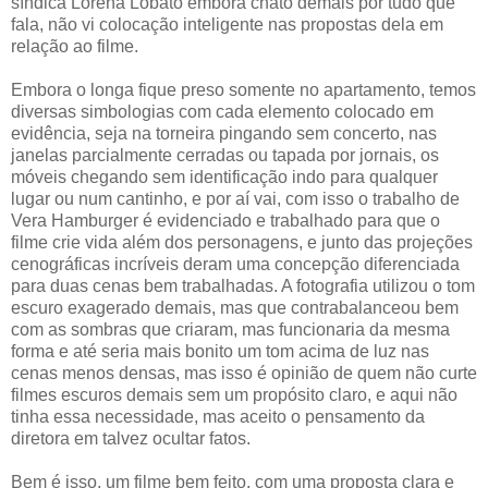
síndica Lorena Lobato embora chato demais por tudo que
fala, não vi colocação inteligente nas propostas dela em
relação ao filme.
Embora o longa fique preso somente no apartamento, temos
diversas simbologias com cada elemento colocado em
evidência, seja na torneira pingando sem concerto, nas
janelas parcialmente cerradas ou tapada por jornais, os
móveis chegando sem identificação indo para qualquer
lugar ou num cantinho, e por aí vai, com isso o trabalho de
Vera Hamburger é evidenciado e trabalhado para que o
filme crie vida além dos personagens, e junto das projeções
cenográficas incríveis deram uma concepção diferenciada
para duas cenas bem trabalhadas. A fotografia utilizou o tom
escuro exagerado demais, mas que contrabalanceou bem
com as sombras que criaram, mas funcionaria da mesma
forma e até seria mais bonito um tom acima de luz nas
cenas menos densas, mas isso é opinião de quem não curte
filmes escuros demais sem um propósito claro, e aqui não
tinha essa necessidade, mas aceito o pensamento da
diretora em talvez ocultar fatos.
Bem é isso, um filme bem feito, com uma proposta clara e