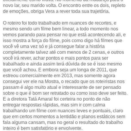
novo lar, seu marido volta. O encontro entre os dois, repleto
de emoções, obriga Vera a rever toda sua trajetória.
O roteiro foi todo trabalhado em nuances de recortes, e
mesmo sendo um filme bem linear, a todo momento nos
vemos parando para pensar no que está acontecendo ali, e
isso mostra a força do filme, pois como digo há filmes que
você vê uma vez só e já consegue falar a história
completamente talvez até com menos de 2 cenas, e outros
você irá rever, achar pontos e mais pontos para ser
trabalhado e ainda assim terá dúvida de se é isso mesmo
que você achou. E embora seja um longa de 2011, que
estreou comercialmente em 2013, mas somente agora
consegui ver ele na Mostra, o recado que os roteiristas nos
passam é algo muito atual e interessante de ser pensado
sobre o que é bom ser retratado ou como isso deve ser feito.
E a diretora Tatá Amaral foi certeira no ponto de não
entregar respostas rápidas, mas sim ir com calma
trabalhando um filme com nuances leves e pontuais, claro
que em certos momentos a lentidão e planos estáticos sem
fala alguma cansam, mas no geral o resultado do trabalho
inteiro é bem satisfatório e envolvente.