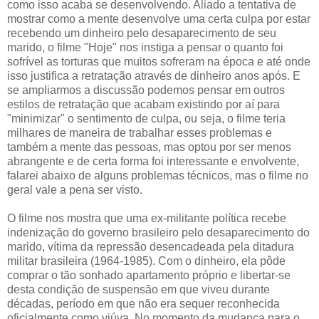
como isso acaba se desenvolvendo. Aliado a tentativa de
mostrar como a mente desenvolve uma certa culpa por estar
recebendo um dinheiro pelo desaparecimento de seu
marido, o filme "Hoje" nos instiga a pensar o quanto foi
sofrível as torturas que muitos sofreram na época e até onde
isso justifica a retratação através de dinheiro anos após. E
se ampliarmos a discussão podemos pensar em outros
estilos de retratação que acabam existindo por aí para
"minimizar" o sentimento de culpa, ou seja, o filme teria
milhares de maneira de trabalhar esses problemas e
também a mente das pessoas, mas optou por ser menos
abrangente e de certa forma foi interessante e envolvente,
falarei abaixo de alguns problemas técnicos, mas o filme no
geral vale a pena ser visto.
O filme nos mostra que uma ex-militante política recebe
indenização do governo brasileiro pelo desaparecimento do
marido, vítima da repressão desencadeada pela ditadura
militar brasileira (1964-1985). Com o dinheiro, ela pôde
comprar o tão sonhado apartamento próprio e libertar-se
desta condição de suspensão em que viveu durante
décadas, período em que não era sequer reconhecida
oficialmente como viúva. No momento da mudança para o