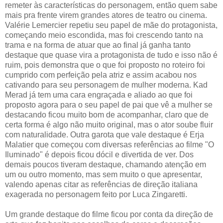
remeter às características do personagem, então quem sabe
mais pra frente virem grandes atores de teatro ou cinema.
Valérie Lemercier repetiu seu papel de mãe do protagonista,
começando meio escondida, mas foi crescendo tanto na
trama e na forma de atuar que ao final já ganha tanto
destaque que quase vira a protagonista de tudo e isso não é
ruim, pois demonstra que o que foi proposto no roteiro foi
cumprido com perfeição pela atriz e assim acabou nos
cativando para seu personagem de mulher moderna. Kad
Merad já tem uma cara engraçada e aliado ao que foi
proposto agora para o seu papel de pai que vê a mulher se
destacando ficou muito bom de acompanhar, claro que de
certa forma é algo não muito original, mas o ator soube fluir
com naturalidade. Outra garota que vale destaque é Erja
Malatier que começou com diversas referências ao filme "O
Iluminado" é depois ficou dócil e divertida de ver. Dos
demais poucos tiveram destaque, chamando atenção em
um ou outro momento, mas sem muito o que apresentar,
valendo apenas citar as referências de direção italiana
exagerada no personagem feito por Luca Zingaretti.
Um grande destaque do filme ficou por conta da direção de