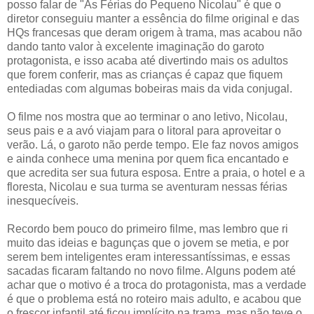
posso falar de "As Férias do Pequeno Nicolau" é que o
diretor conseguiu manter a essência do filme original e das
HQs francesas que deram origem à trama, mas acabou não
dando tanto valor à excelente imaginação do garoto
protagonista, e isso acaba até divertindo mais os adultos
que forem conferir, mas as crianças é capaz que fiquem
entediadas com algumas bobeiras mais da vida conjugal.
O filme nos mostra que ao terminar o ano letivo, Nicolau,
seus pais e a avó viajam para o litoral para aproveitar o
verão. Lá, o garoto não perde tempo. Ele faz novos amigos
e ainda conhece uma menina por quem fica encantado e
que acredita ser sua futura esposa. Entre a praia, o hotel e a
floresta, Nicolau e sua turma se aventuram nessas férias
inesquecíveis.
Recordo bem pouco do primeiro filme, mas lembro que ri
muito das ideias e bagunças que o jovem se metia, e por
serem bem inteligentes eram interessantíssimas, e essas
sacadas ficaram faltando no novo filme. Alguns podem até
achar que o motivo é a troca do protagonista, mas a verdade
é que o problema está no roteiro mais adulto, e acabou que
o frescor infantil até ficou implícito na trama, mas não teve o