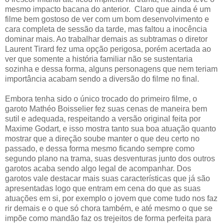
mesmo impacto bacana do anterior. Claro que ainda é um
filme bem gostoso de ver com um bom desenvolvimento e
cara completa de sessão da tarde, mas faltou a inocência
dominar mais. Ao trabalhar demais as subtramas o diretor
Laurent Tirard fez uma opção perigosa, porém acertada ao
ver que somente a história familiar não se sustentaria
sozinha e dessa forma, alguns personagens que nem teriam
importância acabam sendo a diversão do filme no final.
Embora tenha sido o único trocado do primeiro filme, o
garoto Mathéo Boisselier fez suas cenas de maneira bem
sutil e adequada, respeitando a versão original feita por
Maxime Godart, e isso mostra tanto sua boa atuação quanto
mostrar que a direção soube manter o que deu certo no
passado, e dessa forma mesmo ficando sempre como
segundo plano na trama, suas desventuras junto dos outros
garotos acaba sendo algo legal de acompanhar. Dos
garotos vale destacar mais suas características que já são
apresentadas logo que entram em cena do que as suas
atuações em si, por exemplo o jovem que come tudo nos faz
rir demais e o que só chora também, e até mesmo o que se
impõe como mandão faz os trejeitos de forma perfeita para