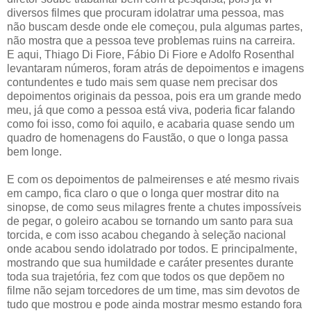
diversos filmes que procuram idolatrar uma pessoa, mas
não buscam desde onde ele começou, pula algumas partes,
não mostra que a pessoa teve problemas ruins na carreira.
E aqui, Thiago Di Fiore, Fábio Di Fiore e Adolfo Rosenthal
levantaram números, foram atrás de depoimentos e imagens
contundentes e tudo mais sem quase nem precisar dos
depoimentos originais da pessoa, pois era um grande medo
meu, já que como a pessoa está viva, poderia ficar falando
como foi isso, como foi aquilo, e acabaria quase sendo um
quadro de homenagens do Faustão, o que o longa passa
bem longe.
E com os depoimentos de palmeirenses e até mesmo rivais
em campo, fica claro o que o longa quer mostrar dito na
sinopse, de como seus milagres frente a chutes impossíveis
de pegar, o goleiro acabou se tornando um santo para sua
torcida, e com isso acabou chegando à seleção nacional
onde acabou sendo idolatrado por todos. E principalmente,
mostrando que sua humildade e caráter presentes durante
toda sua trajetória, fez com que todos os que depõem no
filme não sejam torcedores de um time, mas sim devotos de
tudo que mostrou e pode ainda mostrar mesmo estando fora