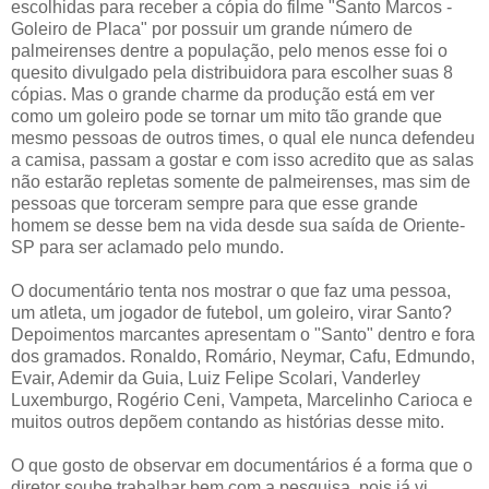
escolhidas para receber a cópia do filme "Santo Marcos -
Goleiro de Placa" por possuir um grande número de
palmeirenses dentre a população, pelo menos esse foi o
quesito divulgado pela distribuidora para escolher suas 8
cópias. Mas o grande charme da produção está em ver
como um goleiro pode se tornar um mito tão grande que
mesmo pessoas de outros times, o qual ele nunca defendeu
a camisa, passam a gostar e com isso acredito que as salas
não estarão repletas somente de palmeirenses, mas sim de
pessoas que torceram sempre para que esse grande
homem se desse bem na vida desde sua saída de Oriente-
SP para ser aclamado pelo mundo.
O documentário tenta nos mostrar o que faz uma pessoa,
um atleta, um jogador de futebol, um goleiro, virar Santo?
Depoimentos marcantes apresentam o "Santo" dentro e fora
dos gramados. Ronaldo, Romário, Neymar, Cafu, Edmundo,
Evair, Ademir da Guia, Luiz Felipe Scolari, Vanderley
Luxemburgo, Rogério Ceni, Vampeta, Marcelinho Carioca e
muitos outros depõem contando as histórias desse mito.
O que gosto de observar em documentários é a forma que o
diretor soube trabalhar bem com a pesquisa, pois já vi