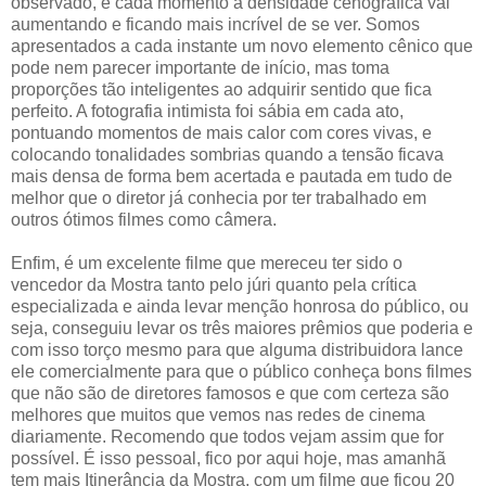
observado, e cada momento a densidade cenográfica vai
aumentando e ficando mais incrível de se ver. Somos
apresentados a cada instante um novo elemento cênico que
pode nem parecer importante de início, mas toma
proporções tão inteligentes ao adquirir sentido que fica
perfeito. A fotografia intimista foi sábia em cada ato,
pontuando momentos de mais calor com cores vivas, e
colocando tonalidades sombrias quando a tensão ficava
mais densa de forma bem acertada e pautada em tudo de
melhor que o diretor já conhecia por ter trabalhado em
outros ótimos filmes como câmera.
Enfim, é um excelente filme que mereceu ter sido o
vencedor da Mostra tanto pelo júri quanto pela crítica
especializada e ainda levar menção honrosa do público, ou
seja, conseguiu levar os três maiores prêmios que poderia e
com isso torço mesmo para que alguma distribuidora lance
ele comercialmente para que o público conheça bons filmes
que não são de diretores famosos e que com certeza são
melhores que muitos que vemos nas redes de cinema
diariamente. Recomendo que todos vejam assim que for
possível. É isso pessoal, fico por aqui hoje, mas amanhã
tem mais Itinerância da Mostra, com um filme que ficou 20