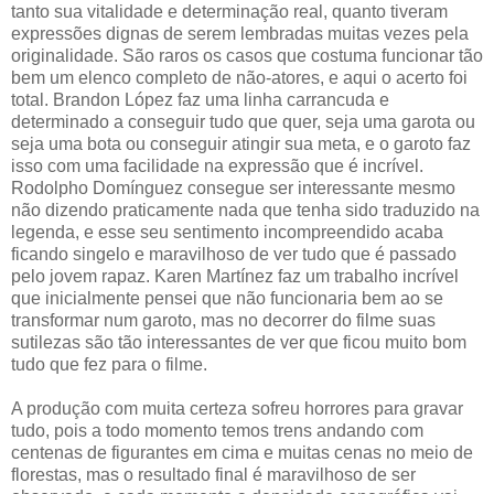
tanto sua vitalidade e determinação real, quanto tiveram
expressões dignas de serem lembradas muitas vezes pela
originalidade. São raros os casos que costuma funcionar tão
bem um elenco completo de não-atores, e aqui o acerto foi
total. Brandon López faz uma linha carrancuda e
determinado a conseguir tudo que quer, seja uma garota ou
seja uma bota ou conseguir atingir sua meta, e o garoto faz
isso com uma facilidade na expressão que é incrível.
Rodolpho Domínguez consegue ser interessante mesmo
não dizendo praticamente nada que tenha sido traduzido na
legenda, e esse seu sentimento incompreendido acaba
ficando singelo e maravilhoso de ver tudo que é passado
pelo jovem rapaz. Karen Martínez faz um trabalho incrível
que inicialmente pensei que não funcionaria bem ao se
transformar num garoto, mas no decorrer do filme suas
sutilezas são tão interessantes de ver que ficou muito bom
tudo que fez para o filme.
A produção com muita certeza sofreu horrores para gravar
tudo, pois a todo momento temos trens andando com
centenas de figurantes em cima e muitas cenas no meio de
florestas, mas o resultado final é maravilhoso de ser