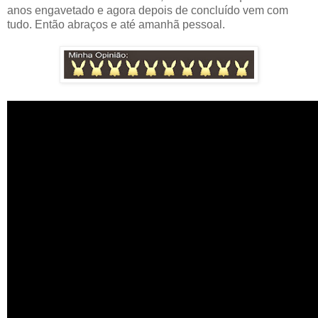
anos engavetado e agora depois de concluído vem com
tudo. Então abraços e até amanhã pessoal.