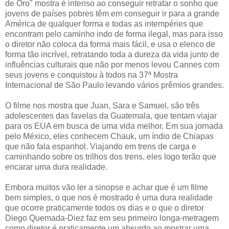
de Oro" mostra é intenso ao conseguir retratar o sonho que
jovens de países pobres têm em conseguir ir para a grande
América de qualquer forma e todas as intempéries que
encontram pelo caminho indo de forma ilegal, mas para isso
o diretor não coloca da forma mais fácil, e usa o elenco de
forma tão incrível, retratando toda a dureza da vida junto de
influências culturais que não por menos levou Cannes com
seus jovens e conquistou à todos na 37ª Mostra
Internacional de São Paulo levando vários prêmios grandes.
O filme nos mostra que Juan, Sara e Samuel, são três
adolescentes das favelas da Guatemala, que tentam viajar
para os EUA em busca de uma vida melhor. Em sua jornada
pelo México, eles conhecem Chauk, um índio de Chiapas
que não fala espanhol. Viajando em trens de carga e
caminhando sobre os trilhos dos trens, eles logo terão que
encarar uma dura realidade.
Embora muitos vão ler a sinopse e achar que é um filme
bem simples, o que nos é mostrado é uma dura realidade
que ocorre praticamente todos os dias e o que o diretor
Diego Quemada-Diez faz em seu primeiro longa-metragem
como diretor é praticamente um absurdo ao mostrar uma