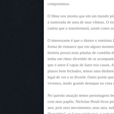
compromisso.
O filme nos mostra que em um mundo pós
a namorada de uma de suas vítimas. O e
cadeia que o transformará, assim como ou
O interessante é que o diretor e roteiris
forma de romance que em alguns momento
história possui mais pitadas de comédia 
tenha um ritmo divertido de se acompan
que o amor é capaz de fazer nos casais
planos bem fechados, temos uma dinâmica
legal de ver e se divertir. Outro ponto qu
vivemos, tendo grande destaque na cena d
No quesito atuação temos personagens be
com seus papéis. Nicholas Hoult ficou per
ator, pois seus movimentos, seus atos, 
"bonzinho", se é que existe isso, e com i