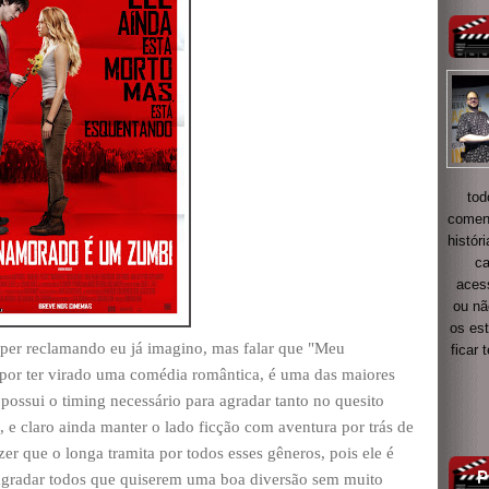
tod
coment
histór
ca
acess
ou nã
os es
uper reclamando eu já imagino, mas falar que "Meu
ficar
or ter virado uma comédia romântica, é uma das maiores
possui o timing necessário para agradar tanto no quesito
e claro ainda manter o lado ficção com aventura por trás de
zer que o longa tramita por todos esses gêneros, pois ele é
agradar todos que quiserem uma boa diversão sem muito