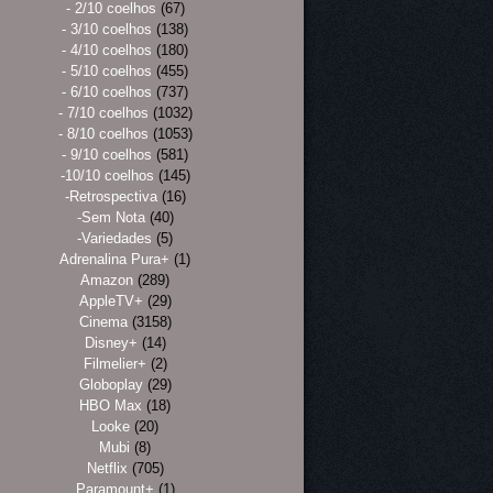
- 2/10 coelhos
(67)
- 3/10 coelhos
(138)
- 4/10 coelhos
(180)
- 5/10 coelhos
(455)
- 6/10 coelhos
(737)
- 7/10 coelhos
(1032)
- 8/10 coelhos
(1053)
- 9/10 coelhos
(581)
-10/10 coelhos
(145)
-Retrospectiva
(16)
-Sem Nota
(40)
-Variedades
(5)
Adrenalina Pura+
(1)
Amazon
(289)
AppleTV+
(29)
Cinema
(3158)
Disney+
(14)
Filmelier+
(2)
Globoplay
(29)
HBO Max
(18)
Looke
(20)
Mubi
(8)
Netflix
(705)
Paramount+
(1)