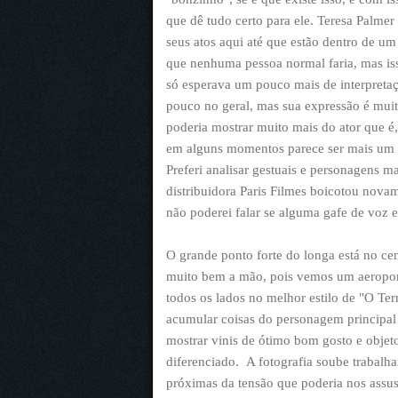
que dê tudo certo para ele. Teresa Palm
seus atos aqui até que estão dentro de u
que nenhuma pessoa normal faria, mas iss
só esperava um pouco mais de interpreta
pouco no geral, mas sua expressão é mui
poderia mostrar muito mais do ator que é
em alguns momentos parece ser mais um b
Preferi analisar gestuais e personagens ma
distribuidora Paris Filmes boicotou nova
não poderei falar se alguma gafe de voz e
O grande ponto forte do longa está no cen
muito bem a mão, pois vemos um aeropo
todos os lados no melhor estilo de "O Ter
acumular coisas do personagem principal 
mostrar vinis de ótimo bom gosto e objeto
diferenciado. A fotografia soube trabal
próximas da tensão que poderia nos assu