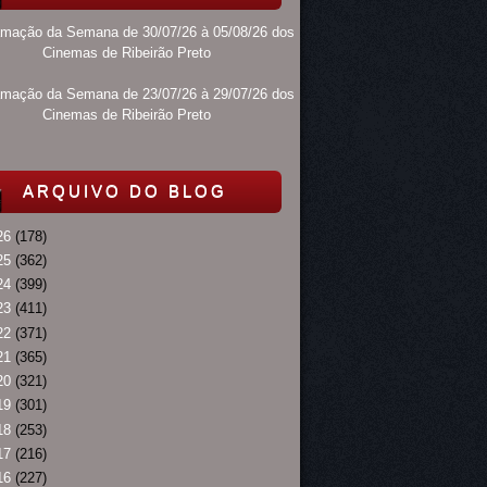
amação da Semana de 30/07/26 à 05/08/26 dos
Cinemas de Ribeirão Preto
amação da Semana de 23/07/26 à 29/07/26 dos
Cinemas de Ribeirão Preto
ARQUIVO DO BLOG
26
(178)
25
(362)
24
(399)
23
(411)
22
(371)
21
(365)
20
(321)
19
(301)
18
(253)
17
(216)
16
(227)