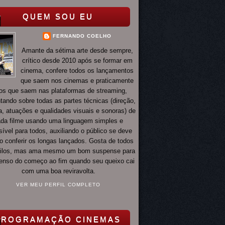
QUEM SOU EU
FERNANDO COELHO
Amante da sétima arte desde sempre,
crítico desde 2010 após se formar em
cinema, confere todos os lançamentos
que saem nos cinemas e praticamente
os que saem nas plataformas de streaming,
ando sobre todas as partes técnicas (direção,
ia, atuações e qualidades visuais e sonoras) de
da filme usando uma linguagem simples e
ível para todos, auxiliando o público se deve
o conferir os longas lançados. Gosta de todos
tilos, mas ama mesmo um bom suspense para
 tenso do começo ao fim quando seu queixo cai
com uma boa reviravolta.
VER MEU PERFIL COMPLETO
PROGRAMAÇÃO CINEMAS