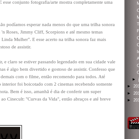
E esse conjunto fotografia/arte mostra completamente uma
C
T
não podíamos esperar nada menos do que uma trilha sonora
P
'n Roses, Jimmy Cliff, Scorpions e até mesmo temas
inda Mulher". E esse acerto na trilha sonora faz mais
oso de assistir.
I
r, e claro se estiver passando legendado em sua cidade vale
as é algo bem divertido e gostoso de assistir. Confesso que
O
to demais com o filme, então recomendo para todos. Até
►
 interior foi boicotado com 2 cinemas recebendo somente
►
20
nota. Bem é isso, amanhã é dia de conferir um super
►
20
 ao Cinecult: "Curvas da Vida", então abraços e até breve
►
20