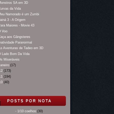
Monstros SA em 3D
urvas da Vida
Meu Namorado é um Zumbi
ainá 3 - A Origem
ara Maiores - Movie 43
O Voo
Caça aos Gângsteres
natividade Paranormal
As Aventuras de Tadeo em 3D
O Lado Bom Da Vida
s Miseráveis
janeiro
(17)
12
(173)
11
(194)
10
(40)
POSTS POR NOTA
- 1/10 coelhos
(30)