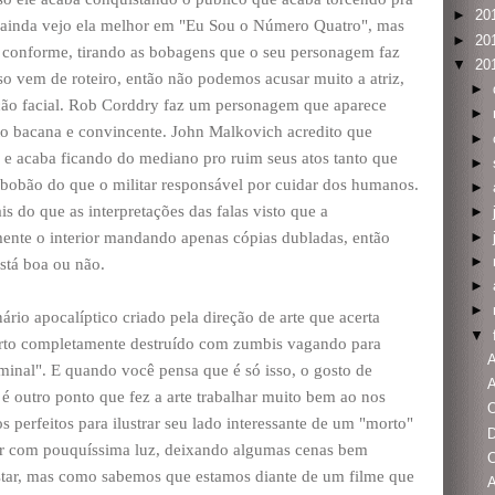
►
20
er ainda vejo ela melhor em "Eu Sou o Número Quatro", mas
►
20
m conforme, tirando as bobagens que o seu personagem faz
▼
20
o vem de roteiro, então não podemos acusar muito a atriz,
►
ção facial. Rob Corddry faz um personagem que aparece
►
to bacana e convincente. John Malkovich acredito que
►
, e acaba ficando do mediano pro ruim seus atos tanto que
►
obão do que o militar responsável por cuidar dos humanos.
►
is do que as interpretações das falas visto que a
►
►
mente o interior mandando apenas cópias dubladas, então
►
stá boa ou não.
►
►
ário apocalíptico criado pela direção de arte que acerta
▼
rto completamente destruído com zumbis vagando para
A
minal". E quando você pensa que é só isso, o gosto de
é outro ponto que fez a arte trabalhar muito bem ao nos
s perfeitos para ilustrar seu lado interessante de um "morto"
D
har com pouquíssima luz, deixando algumas cenas bem
C
star, mas como sabemos que estamos diante de um filme que