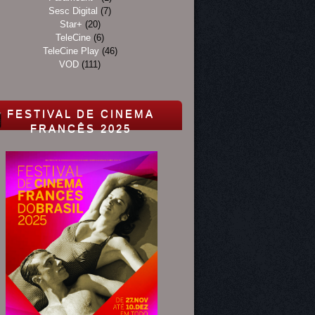
Sesc Digital
(7)
Star+
(20)
TeleCine
(6)
TeleCine Play
(46)
VOD
(111)
FESTIVAL DE CINEMA
FRANCÊS 2025