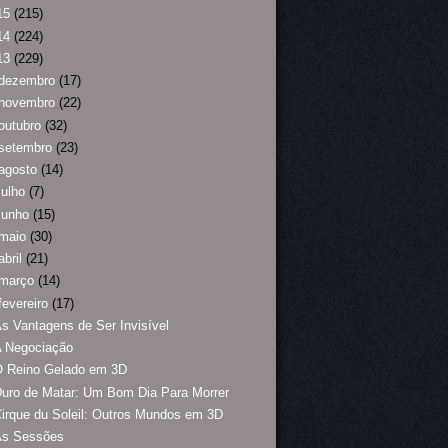
15
(215)
14
(224)
13
(229)
dezembro
(17)
novembro
(22)
outubro
(32)
setembro
(23)
agosto
(14)
julho
(7)
junho
(15)
maio
(30)
abril
(21)
março
(14)
fevereiro
(17)
s Vantagens de Ser Invisível
A Negociação
O Reino Gelado em 3D
uro de Matar: Um Bom Dia Para Morrer
irque du Soleil: Outros Mundos em 3D
As Sessões