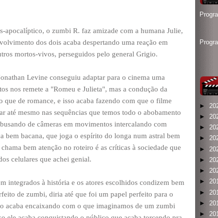
Progr
-apocalíptico, o zumbi R. faz amizade com a humana Julie,
nvolvimento dos dois acaba despertando uma reação em
Progr
tros mortos-vivos, perseguidos pelo general Grigio.
ta Jonathan Levine conseguiu adaptar para o cinema uma
s nos remete a "Romeu e Julieta", mas a condução da
do que de romance, e isso acaba fazendo com que o filme
►
20
har até mesmo nas sequências que temos todo o abobamento
►
20
. Abusando de câmeras em movimentos intercalando com
►
20
 bem bacana, que joga o espírito do longa num astral bem
►
20
e chama bem atenção no roteiro é as críticas à sociedade que
►
20
os celulares que achei genial.
►
20
►
20
►
20
m integrados à história e os atores escolhidos condizem bem
►
20
feito de zumbi, diria até que foi um papel perfeito para o
►
20
tudo acaba encaixando com o que imaginamos de um zumbi
►
20
sso ele acaba conquistando o público que acaba torcendo pra