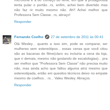
microfone e a do começo do filme, em que a protagonista
tenta pular o portão...rs, enfim, achei bem divertido mas
não faz rir muito mesmo não. Ah!! Achei melhor que
Professora Sem Classe...rs, abraço!
Responder
Fernando Coelho
27 de setembro de 2011 às 00:41
Olá Wesley... quanto a isso sim, pode se comparar, ser
mulheres sem estereótipos... essas cenas que você citou
são as bacanas do filme(claro eu incluiria a cena da loja,
que ri demais, mesmo não gostando de escatologias)... pra
ser melhor que "Professora Sem Classe" não precisa muito
não, mas ainda acho que faltou alguma atriz mesmo que
estereotipada, então em quesitos técnicos deixo no empate
mesmo de coelhos... rs... Valeu Wesley. Abraços.
Responder