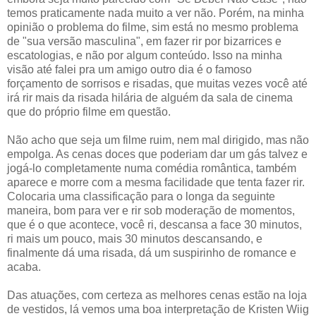
temos praticamente nada muito a ver não. Porém, na minha
opinião o problema do filme, sim está no mesmo problema
de "sua versão masculina", em fazer rir por bizarrices e
escatologias, e não por algum conteúdo. Isso na minha
visão até falei pra um amigo outro dia é o famoso
forçamento de sorrisos e risadas, que muitas vezes você até
irá rir mais da risada hilária de alguém da sala de cinema
que do próprio filme em questão.
Não acho que seja um filme ruim, nem mal dirigido, mas não
empolga. As cenas doces que poderiam dar um gás talvez e
jogá-lo completamente numa comédia romântica, também
aparece e morre com a mesma facilidade que tenta fazer rir.
Colocaria uma classificação para o longa da seguinte
maneira, bom para ver e rir sob moderação de momentos,
que é o que acontece, você ri, descansa a face 30 minutos,
ri mais um pouco, mais 30 minutos descansando, e
finalmente dá uma risada, dá um suspirinho de romance e
acaba.
Das atuações, com certeza as melhores cenas estão na loja
de vestidos, lá vemos uma boa interpretação de Kristen Wiig