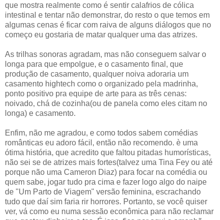
que mostra realmente como é sentir calafrios de cólica
intestinal e tentar não demonstrar, do resto o que temos em
algumas cenas é ficar com raiva de alguns diálogos que no
começo eu gostaria de matar qualquer uma das atrizes.
As trilhas sonoras agradam, mas não conseguem salvar o
longa para que empolgue, e o casamento final, que
produção de casamento, qualquer noiva adoraria um
casamento hightech como o organizado pela madrinha,
ponto positivo pra equipe de arte para as três cenas:
noivado, chá de cozinha(ou de panela como eles citam no
longa) e casamento.
Enfim, não me agradou, e como todos sabem comédias
românticas eu adoro fácil, então não recomendo. è uma
ótima história, que acredito que faltou pitadas humorísticas,
não sei se de atrizes mais fortes(talvez uma Tina Fey ou até
porque não uma Cameron Diaz) para focar na comédia ou
quem sabe, jogar tudo pra cima e fazer logo algo do naipe
de "Um Parto de Viagem" versão feminina, escrachando
tudo que daí sim faria rir horrores. Portanto, se você quiser
ver, vá como eu numa sessão econômica para não reclamar