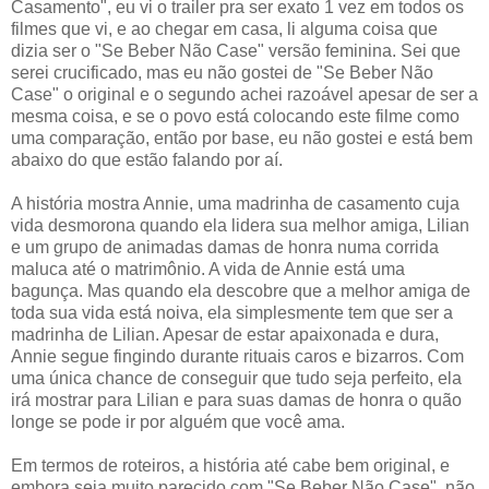
Casamento", eu vi o trailer pra ser exato 1 vez em todos os
filmes que vi, e ao chegar em casa, li alguma coisa que
dizia ser o "Se Beber Não Case" versão feminina. Sei que
serei crucificado, mas eu não gostei de "Se Beber Não
Case" o original e o segundo achei razoável apesar de ser a
mesma coisa, e se o povo está colocando este filme como
uma comparação, então por base, eu não gostei e está bem
abaixo do que estão falando por aí.
A história mostra Annie, uma madrinha de casamento cuja
vida desmorona quando ela lidera sua melhor amiga, Lilian
e um grupo de animadas damas de honra numa corrida
maluca até o matrimônio. A vida de Annie está uma
bagunça. Mas quando ela descobre que a melhor amiga de
toda sua vida está noiva, ela simplesmente tem que ser a
madrinha de Lilian. Apesar de estar apaixonada e dura,
Annie segue fingindo durante rituais caros e bizarros. Com
uma única chance de conseguir que tudo seja perfeito, ela
irá mostrar para Lilian e para suas damas de honra o quão
longe se pode ir por alguém que você ama.
Em termos de roteiros, a história até cabe bem original, e
embora seja muito parecido com "Se Beber Não Case", não