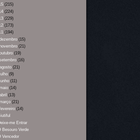
15
(215)
14
(224)
13
(229)
12
(173)
11
(194)
dezembro
(15)
novembro
(21)
outubro
(19)
setembro
(16)
agosto
(21)
julho
(9)
junho
(11)
maio
(14)
abril
(13)
março
(21)
fevereiro
(14)
iutiful
eixe-me Entrar
O Besouro Verde
O Vencedor