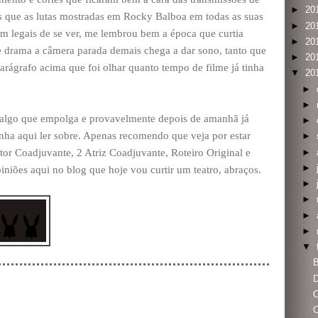
►
20
que as lutas mostradas em Rocky Balboa em todas as suas
►
20
em legais de se ver, me lembrou bem a época que curtia
►
20
de drama a câmera parada demais chega a dar sono, tanto que
►
20
arágrafo acima que foi olhar quanto tempo de filme já tinha
▼
20
►
►
é algo que empolga e provavelmente depois de amanhã já
►
nha aqui ler sobre. Apenas recomendo que veja por estar
►
►
tor Coadjuvante, 2 Atriz Coadjuvante, Roteiro Original e
►
niões aqui no blog que hoje vou curtir um teatro, abraços.
►
►
►
►
▼
B
D