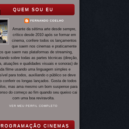
QUEM SOU EU
FERNANDO COELHO
Amante da sétima arte desde sempre,
crítico desde 2010 após se formar em
cinema, confere todos os lançamentos
que saem nos cinemas e praticamente
os que saem nas plataformas de streaming,
ando sobre todas as partes técnicas (direção,
ia, atuações e qualidades visuais e sonoras) de
da filme usando uma linguagem simples e
ível para todos, auxiliando o público se deve
o conferir os longas lançados. Gosta de todos
tilos, mas ama mesmo um bom suspense para
 tenso do começo ao fim quando seu queixo cai
com uma boa reviravolta.
VER MEU PERFIL COMPLETO
PROGRAMAÇÃO CINEMAS