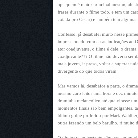
ops quem é o ator principal mesmo, ah s
frases durante o filme todo, e tem um ca
cotada pro Oscar) e também tem algumas 
Confesso, já desabafei muito nesse primei
impressionado com essas indicações ao Os
ator coadjuvante, o filme é dele, o drama
coadjuvante??? O filme não deveria ser da
mais jovem, ir preso, voltar e superar tu
divergente do que todos viram.
Mas vamos lá, desabafos a parte, o drama
mesmo caro leitor uma hora e dez minutos
draminha melancólico até que virasse um
momentos finais são bem empolgantes, ta
último golpe proferido por Mark Wahlber
outra fazendo um belo barulho, ri muito 
O diretor usou bastante câmeras em movi