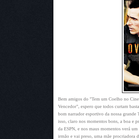
Bem amigos do "Tem um Coelho no Cinem
Vencedor", espero que todos curtam bast
bom narrador esportivo da nossa grande T
isso, claro nos momentos bons, a boa e pr
da ESPN, e nos maus momentos verá um d
irmão e vai preso, uma mãe procriadora de 