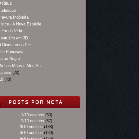
 Ritual
urlesque
ravura Indômita
plice - A Nova Espécie
lém da Vida
antuário em 3D
 Discurso do Rei
The Runaways
isne Negro
Minhas Mães e Meu Pai
janeiro
(20)
10
(40)
POSTS POR NOTA
- 1/10 coelhos
(30)
- 2/10 coelhos
(67)
- 3/10 coelhos
(138)
- 4/10 coelhos
(180)
- 5/10 coelhos
(455)