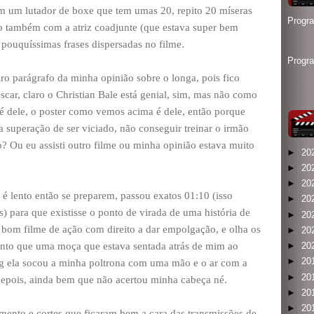
im um lutador de boxe que tem umas 20, repito 20 míseras
Progr
so também com a atriz coadjunte (que estava super bem
pouquíssimas frases dispersadas no filme.
Progr
ro parágrafo da minha opinião sobre o longa, pois fico
car, claro o Christian Bale está genial, sim, mas não como
 é dele, o poster como vemos acima é dele, então porque
 superação de ser viciado, não conseguir treinar o irmão
do? Ou eu assisti outro filme ou minha opinião estava muito
►
20
►
20
►
20
 é lento então se preparem, passou exatos 01:10 (isso
►
20
) para que existisse o ponto de virada de uma história de
►
20
 bom filme de ação com direito a dar empolgação, e olha os
►
20
nto que uma moça que estava sentada atrás de mim ao
►
20
►
20
g ela socou a minha poltrona com uma mão e o ar com a
►
20
depois, ainda bem que não acertou minha cabeça né.
►
20
►
20
mento e cortes que ficaram bem a cara das transmissões de