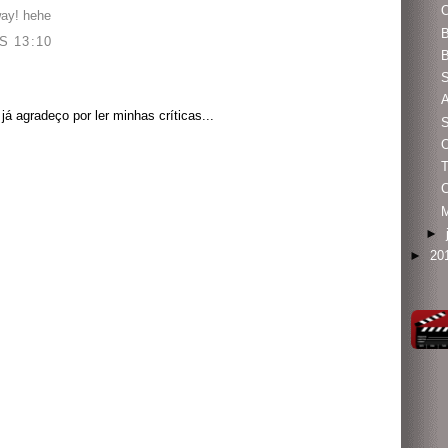
O
ay! hehe
B
S 13:10
B
S
A
á agradeço por ler minhas críticas...
S
O
C
►
►
20