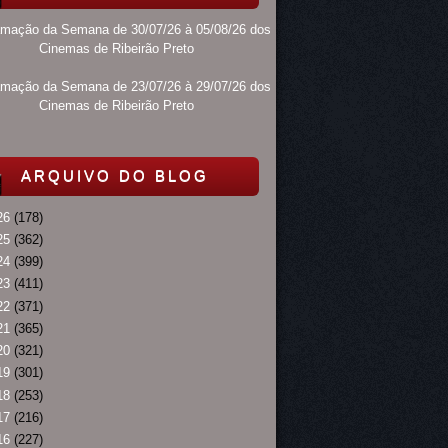
amação da Semana de 30/07/26 à 05/08/26 dos
Cinemas de Ribeirão Preto
amação da Semana de 23/07/26 à 29/07/26 dos
Cinemas de Ribeirão Preto
ARQUIVO DO BLOG
26
(178)
25
(362)
24
(399)
23
(411)
22
(371)
21
(365)
20
(321)
19
(301)
18
(253)
17
(216)
16
(227)