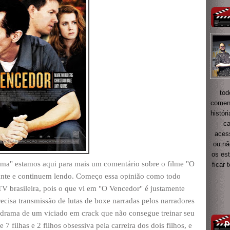
tod
coment
histór
ca
acess
ou nã
os es
a" estamos aqui para mais um comentário sobre o filme "O
ficar
ante e continuem lendo. Começo essa opinião como todo
V brasileira, pois o que vi em "O Vencedor" é justamente
ecisa transmissão de lutas de boxe narradas pelos narradores
rama de um viciado em crack que não consegue treinar seu
7 filhas e 2 filhos obsessiva pela carreira dos dois filhos, e