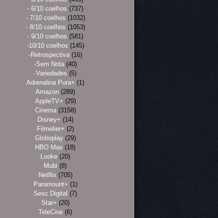
- 6/10 coelhos
(737)
- 7/10 coelhos
(1032)
- 8/10 coelhos
(1053)
- 9/10 coelhos
(581)
-10/10 coelhos
(145)
-Retrospectiva
(16)
-Sem Nota
(40)
-Variedades
(5)
Adrenalina Pura+
(1)
Amazon
(289)
AppleTV+
(29)
Cinema
(3158)
Disney+
(14)
Filmelier+
(2)
Globoplay
(29)
HBO Max
(18)
Looke
(20)
Mubi
(8)
Netflix
(705)
Paramount+
(1)
Sesc Digital
(7)
Star+
(20)
TeleCine
(6)