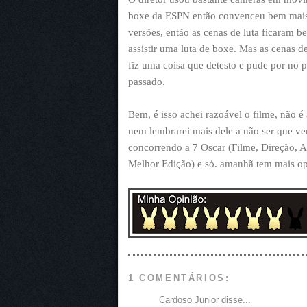
boxe da ESPN então convenceu bem mais 
versões, então as cenas de luta ficaram b
assistir uma luta de boxe. Mas as cenas 
fiz uma coisa que detesto e pude por no p
passado.
Bem, é isso achei razoável o filme, não 
nem lembrarei mais dele a não ser que ve
concorrendo a 7 Oscar (Filme, Direção, A
Melhor Edição) e só. amanhã tem mais opi
1 COMENTÁRIOS:
Cardoso Junior disse...