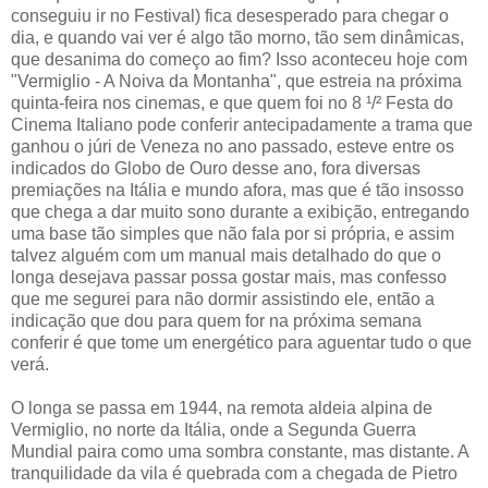
conseguiu ir no Festival) fica desesperado para chegar o
dia, e quando vai ver é algo tão morno, tão sem dinâmicas,
que desanima do começo ao fim? Isso aconteceu hoje com
"Vermiglio - A Noiva da Montanha", que estreia na próxima
quinta-feira nos cinemas, e que quem foi no 8 ¹/² Festa do
Cinema Italiano pode conferir antecipadamente a trama que
ganhou o júri de Veneza no ano passado, esteve entre os
indicados do Globo de Ouro desse ano, fora diversas
premiações na Itália e mundo afora, mas que é tão insosso
que chega a dar muito sono durante a exibição, entregando
uma base tão simples que não fala por si própria, e assim
talvez alguém com um manual mais detalhado do que o
longa desejava passar possa gostar mais, mas confesso
que me segurei para não dormir assistindo ele, então a
indicação que dou para quem for na próxima semana
conferir é que tome um energético para aguentar tudo o que
verá.
O longa se passa em 1944, na remota aldeia alpina de
Vermiglio, no norte da Itália, onde a Segunda Guerra
Mundial paira como uma sombra constante, mas distante. A
tranquilidade da vila é quebrada com a chegada de Pietro