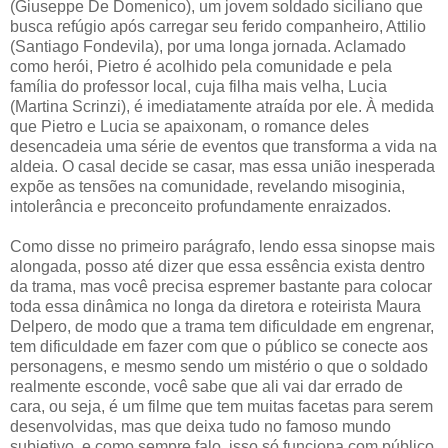
(Giuseppe De Domenico), um jovem soldado siciliano que
busca refúgio após carregar seu ferido companheiro, Attilio
(Santiago Fondevila), por uma longa jornada. Aclamado
como herói, Pietro é acolhido pela comunidade e pela
família do professor local, cuja filha mais velha, Lucia
(Martina Scrinzi), é imediatamente atraída por ele. À medida
que Pietro e Lucia se apaixonam, o romance deles
desencadeia uma série de eventos que transforma a vida na
aldeia. O casal decide se casar, mas essa união inesperada
expõe as tensões na comunidade, revelando misoginia,
intolerância e preconceito profundamente enraizados.
Como disse no primeiro parágrafo, lendo essa sinopse mais
alongada, posso até dizer que essa essência exista dentro
da trama, mas você precisa espremer bastante para colocar
toda essa dinâmica no longa da diretora e roteirista Maura
Delpero, de modo que a trama tem dificuldade em engrenar,
tem dificuldade em fazer com que o público se conecte aos
personagens, e mesmo sendo um mistério o que o soldado
realmente esconde, você sabe que ali vai dar errado de
cara, ou seja, é um filme que tem muitas facetas para serem
desenvolvidas, mas que deixa tudo no famoso mundo
subjetivo, e como sempre falo, isso só funciona com público