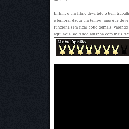
Enfim, é um filme divertido e bem trabal
e lembrar daqui um tempo, mas que deve 
funciona sem ficar bobo demais, valendo
aqui hoje, voltando amanhã com mais text