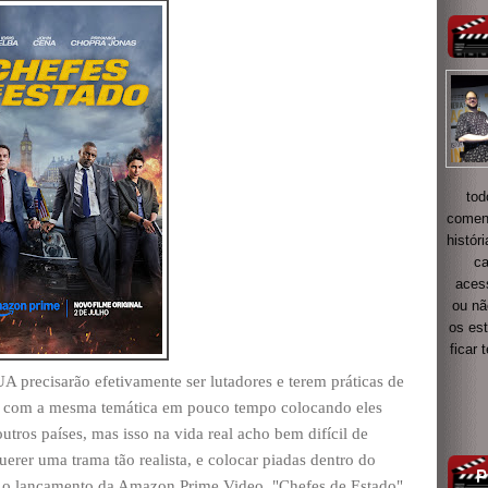
tod
coment
histór
ca
acess
ou nã
os es
ficar
 precisarão efetivamente ser lutadores e terem práticas de
nga com a mesma temática em pouco tempo colocando eles
ros países, mas isso na vida real acho bem difícil de
erer uma trama tão realista, e colocar piadas dentro do
 o lançamento da Amazon Prime Video, "Chefes de Estado",