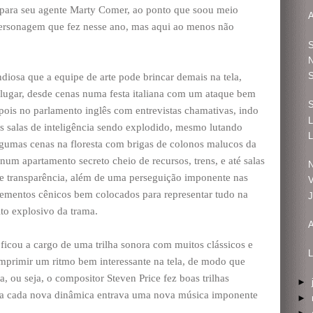
 para seu agente Marty Comer, ao ponto que soou meio
A
personagem que fez nesse ano, mas aqui ao menos não
N
S
iosa que a equipe de arte pode brincar demais na tela,
 lugar, desde cenas numa festa italiana com um ataque bem
pois no parlamento inglês com entrevistas chamativas, indo
L
as salas de inteligência sendo explodido, mesmo lutando
L
gumas cenas na floresta com brigas de colonos malucos da
num apartamento secreto cheio de recursos, trens, e até salas
N
e transparência, além de uma perseguição imponente nas
V
elementos cênicos bem colocados para representar tudo na
J
to explosivo da trama.
A
icou a cargo de uma trilha sonora com muitos clássicos e
L
imprimir um ritmo bem interessante na tela, de modo que
a, ou seja, o compositor Steven Price fez boas trilhas
►
 a cada nova dinâmica entrava uma nova música imponente
►