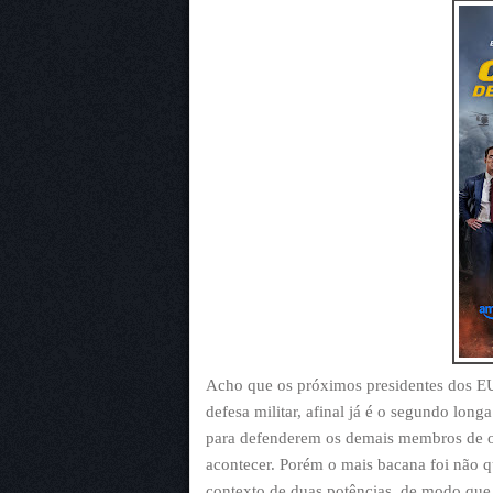
Acho que os próximos presidentes dos EUA
defesa militar, afinal já é o segundo lo
para defenderem os demais membros de out
acontecer. Porém o mais bacana foi não qu
contexto de duas potências, de modo que