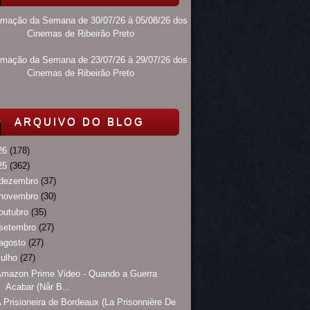
amação da Semana de 30/07/26 à 05/08/26 dos
Cinemas de Ribeirão Preto
amação da Semana de 23/07/26 à 29/07/26 dos
Cinemas de Ribeirão Preto
ARQUIVO DO BLOG
26
(178)
25
(362)
dezembro
(37)
novembro
(30)
outubro
(35)
setembro
(27)
agosto
(27)
julho
(27)
mazon Prime Video - Quando a Guerra
Acabar (Når B...
 Prisioneira de Bordeaux (La Prisonnière De