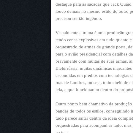
destaque para as sacadas que Jack Quaid
louco demais no mesmo estilo do outro 
precisou ser tão ingênuo.
Visualmente a trama é uma produção grand
tendo cenas explosivas em tudo quanto é
orquestrado de armas de grande porte, de
para o avião presidencial com detalhes d
bravamente com muitas de suas armas, al
Bielorrússia, muitas dinâmicas marcantes 
escondidas em prédios com tecnologias d
ruas de Londres, ou seja, tudo cheio de 
tela, e que funcionaram dentro do propósi
Outro ponto bem chamativo da produção f
bandas de todos os estilos, conseguindo 
tudo parece saltar dentro da ideia complet
orquestradas para acompanhar tudo, mas
na tela.