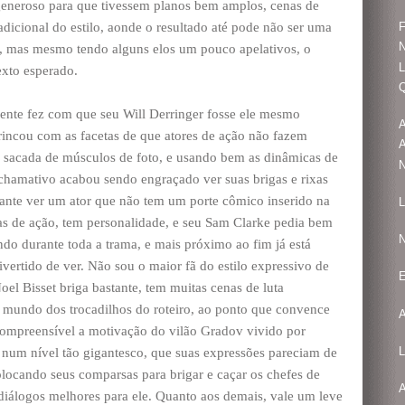
eneroso para que tivessem planos bem amplos, cenas de
radicional do estilo, aonde o resultado até pode não ser uma
F
s, mas mesmo tendo alguns elos um pouco apelativos, o
L
exto esperado.
Q
ente fez com que seu Will Derringer fosse ele mesmo
rincou com as facetas de que atores de ação não fazem
A
a sacada de músculos de foto, e usando bem as dinâmicas de
N
chamativo acabou sendo engraçado ver suas brigas e rixas
ssante ver um ator que não tem um porte cômico inserido na
L
mas de ação, tem personalidade, e seu Sam Clarke pedia bem
ndo durante toda a trama, e mais próximo ao fim já está
ivertido de ver. Não sou o maior fã do estilo expressivo de
E
el Bisset briga bastante, tem muitas cenas de luta
 mundo dos trocadilhos do roteiro, ao ponto que convence
A
 compreensível a motivação do vilão Gradov vivido por
L
num nível tão gigantesco, que suas expressões pareciam de
locando seus comparsas para brigar e caçar os chefes de
 diálogos melhores para ele. Quanto aos demais, vale um leve