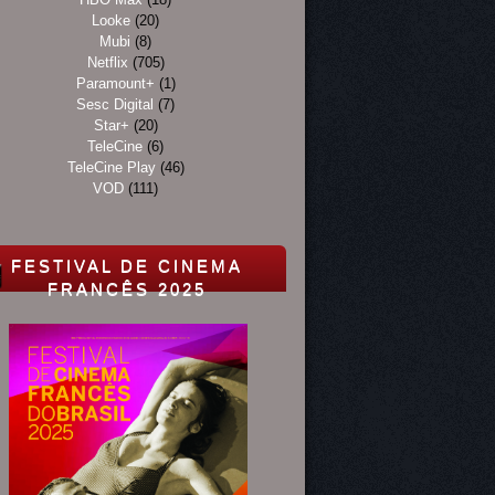
Looke
(20)
Mubi
(8)
Netflix
(705)
Paramount+
(1)
Sesc Digital
(7)
Star+
(20)
TeleCine
(6)
TeleCine Play
(46)
VOD
(111)
FESTIVAL DE CINEMA
FRANCÊS 2025