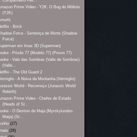
Companheiro Fiel...
mazon Prime Video - Y2K: O Bug do Milênio
(Y2K)
Smurfs
etflix - Brick
hadow Force - Sentença de Morte (Shadow
Force)
Superman em Imax 3D (Superman)
ooke - Prisão 77 (Modelo 77) (Prison 77)
ooke - Vale das Sombras (Valle de Sombras)
(Valle...
etflix - The Old Guard 2
ermiglio - A Noiva da Montanha (Vermiglio)
urassic World - Recomeço (Jurassic World
Rebirth)
mazon Prime Video - Chefes de Estado
(Heads of St...
ooke - O Destino de Maja (Myrskyluodon
Maija) (St...
junho
(27)
maio
(28)