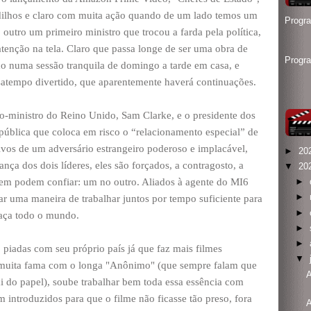
dilhos e claro com muita ação quando de um lado temos um
Progr
 outro um primeiro ministro que trocou a farda pela política,
enção na tela. Claro que passa longe de ser uma obra de
Progr
do numa sessão tranquila de domingo a tarde em casa, e
satempo divertido, que aparentemente haverá continuações.
-ministro do Reino Unido, Sam Clarke, e o presidente dos
pública que coloca em risco o “relacionamento especial” de
lvos de um adversário estrangeiro poderoso e implacável,
►
20
ança dos dois líderes, eles são forçados, a contragosto, a
▼
20
em podem confiar: um no outro. Aliados à agente do MI6
►
►
rar uma maneira de trabalhar juntos por tempo suficiente para
►
aça todo o mundo.
►
►
 piadas com seu próprio país já que faz mais filmes
▼
z muita fama com o longa "Anônimo" (que sempre falam que
A
i do papel), soube trabalhar bem toda essa essência com
 introduzidos para que o filme não ficasse tão preso, fora
A