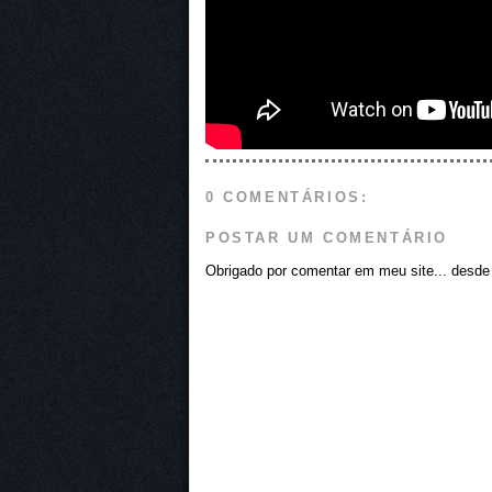
0 COMENTÁRIOS:
POSTAR UM COMENTÁRIO
Obrigado por comentar em meu site... desde j