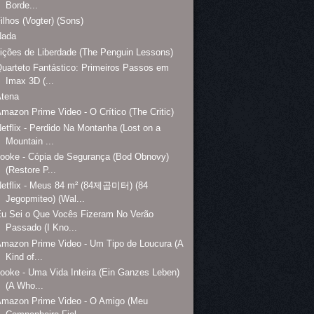
Borde...
ilhos (Vogter) (Sons)
Nada
ições de Liberdade (The Penguin Lessons)
uarteto Fantástico: Primeiros Passos em
Imax 3D (...
Atena
mazon Prime Video - O Crítico (The Critic)
etflix - Perdido Na Montanha (Lost on a
Mountain ...
ooke - Cópia de Segurança (Bod Obnovy)
(Restore P...
Netflix - Meus 84 m² (84제곱미터) (84
Jegopmiteo) (Wal...
u Sei o Que Vocês Fizeram No Verão
Passado (I Kno...
mazon Prime Video - Um Tipo de Loucura (A
Kind of...
ooke - Uma Vida Inteira (Ein Ganzes Leben)
(A Who...
Amazon Prime Video - O Amigo (Meu