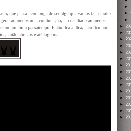
►
►
►
hado, que passa bem longe de ser algo que vamos falar muito
►
gerar ao menos uma continuação, e o resultado ao menos
►
20
 como um bom passatempo. Então fica a dica, e eu fico por
►
20
os, então abraços e até logo mais.
►
20
►
20
►
20
►
20
►
20
►
20
►
20
►
20
►
20
►
20
►
20
►
20
►
20