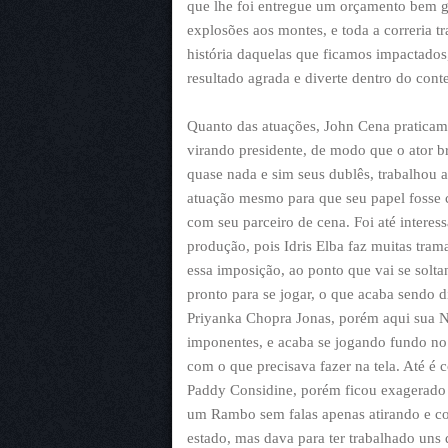
que lhe foi entregue um orçamento bem g
explosões aos montes, e toda a correria t
história daquelas que ficamos impactado
resultado agrada e diverte dentro do cont
Quanto das atuações, John Cena praticam
virando presidente, de modo que o ator b
quase nada e sim seus dublês, trabalhou 
atuação mesmo para que seu papel fosse 
com seu parceiro de cena. Foi até intere
produção, pois Idris Elba faz muitas tra
essa imposição, ao ponto que vai se solta
pronto para se jogar, o que acaba sendo d
Priyanka Chopra Jonas, porém aqui sua No
imponentes, e acaba se jogando fundo no
com o que precisava fazer na tela. Até é
Paddy Considine, porém ficou exagerado 
um Rambo sem falas apenas atirando e co
estado, mas dava para ter trabalhado uns