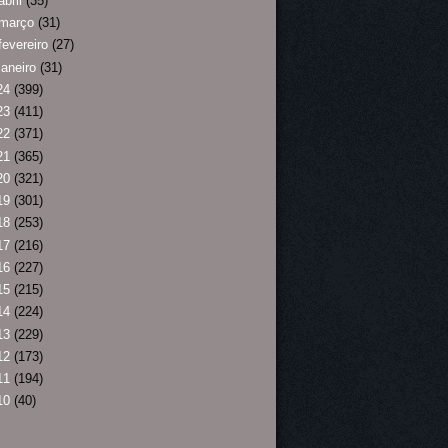
abril
(35)
março
(31)
fevereiro
(27)
janeiro
(31)
24
(399)
23
(411)
22
(371)
21
(365)
20
(321)
19
(301)
18
(253)
17
(216)
16
(227)
15
(215)
14
(224)
13
(229)
12
(173)
11
(194)
10
(40)