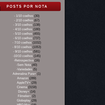
POSTS POR NOTA
- 1/10 coelhos
(30)
- 2/10 coelhos
(67)
- 3/10 coelhos
(138)
- 4/10 coelhos
(180)
- 5/10 coelhos
(455)
- 6/10 coelhos
(737)
- 7/10 coelhos
(1032)
- 8/10 coelhos
(1053)
- 9/10 coelhos
(581)
-10/10 coelhos
(145)
-Retrospectiva
(16)
-Sem Nota
(40)
-Variedades
(5)
Adrenalina Pura+
(1)
Amazon
(289)
AppleTV+
(29)
Cinema
(3158)
Disney+
(14)
Filmelier+
(2)
Globoplay
(29)
HBO Max
(18)