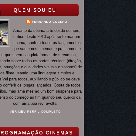
QUEM SOU EU
FERNANDO COELHO
Amante da sétima arte desde sempre,
crítico desde 2010 após se formar em
cinema, confere todos os lançamentos
que saem nos cinemas e praticamente
os que saem nas plataformas de streaming,
ando sobre todas as partes técnicas (direção,
ia, atuações e qualidades visuais e sonoras) de
da filme usando uma linguagem simples e
ível para todos, auxiliando o público se deve
o conferir os longas lançados. Gosta de todos
tilos, mas ama mesmo um bom suspense para
 tenso do começo ao fim quando seu queixo cai
com uma boa reviravolta.
VER MEU PERFIL COMPLETO
PROGRAMAÇÃO CINEMAS