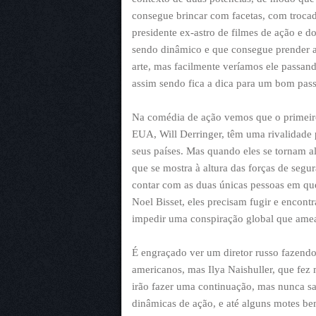
consegue brincar com facetas, com troca
presidente ex-astro de filmes de ação e do
sendo dinâmico e que consegue prender at
arte, mas facilmente veríamos ele passan
assim sendo fica a dica para um bom pas
Na comédia de ação vemos que o primeiro
EUA, Will Derringer, têm uma rivalidade 
seus países. Mas quando eles se tornam a
que se mostra à altura das forças de segur
contar com as duas únicas pessoas em qu
Noel Bisset, eles precisam fugir e encont
impedir uma conspiração global que ame
É engraçado ver um diretor russo fazendo
americanos, mas Ilya Naishuller, que fe
irão fazer uma continuação, mas nunca sa
dinâmicas de ação, e até alguns motes bem