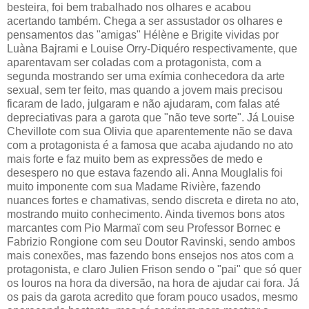
besteira, foi bem trabalhado nos olhares e acabou
acertando também. Chega a ser assustador os olhares e
pensamentos das "amigas" Hélène e Brigite vividas por
Luàna Bajrami e Louise Orry-Diquéro respectivamente, que
aparentavam ser coladas com a protagonista, com a
segunda mostrando ser uma exímia conhecedora da arte
sexual, sem ter feito, mas quando a jovem mais precisou
ficaram de lado, julgaram e não ajudaram, com falas até
depreciativas para a garota que "não teve sorte". Já Louise
Chevillote com sua Olivia que aparentemente não se dava
com a protagonista é a famosa que acaba ajudando no ato
mais forte e faz muito bem as expressões de medo e
desespero no que estava fazendo ali. Anna Mouglalis foi
muito imponente com sua Madame Rivière, fazendo
nuances fortes e chamativas, sendo discreta e direta no ato,
mostrando muito conhecimento. Ainda tivemos bons atos
marcantes com Pio Marmaï com seu Professor Bornec e
Fabrizio Rongione com seu Doutor Ravinski, sendo ambos
mais conexões, mas fazendo bons ensejos nos atos com a
protagonista, e claro Julien Frison sendo o "pai" que só quer
os louros na hora da diversão, na hora de ajudar cai fora. Já
os pais da garota acredito que foram pouco usados, mesmo