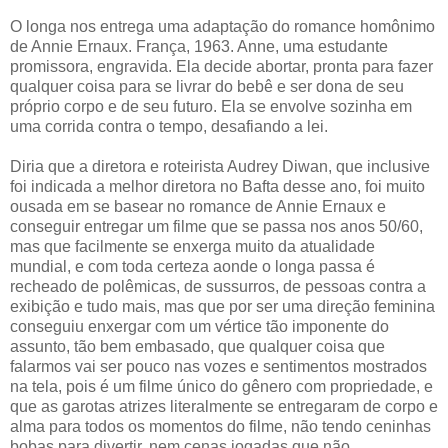
O longa nos entrega uma adaptação do romance homônimo
de Annie Ernaux. França, 1963. Anne, uma estudante
promissora, engravida. Ela decide abortar, pronta para fazer
qualquer coisa para se livrar do bebê e ser dona de seu
próprio corpo e de seu futuro. Ela se envolve sozinha em
uma corrida contra o tempo, desafiando a lei.
Diria que a diretora e roteirista Audrey Diwan, que inclusive
foi indicada a melhor diretora no Bafta desse ano, foi muito
ousada em se basear no romance de Annie Ernaux e
conseguir entregar um filme que se passa nos anos 50/60,
mas que facilmente se enxerga muito da atualidade
mundial, e com toda certeza aonde o longa passa é
recheado de polêmicas, de sussurros, de pessoas contra a
exibição e tudo mais, mas que por ser uma direção feminina
conseguiu enxergar com um vértice tão imponente do
assunto, tão bem embasado, que qualquer coisa que
falarmos vai ser pouco nas vozes e sentimentos mostrados
na tela, pois é um filme único do gênero com propriedade, e
que as garotas atrizes literalmente se entregaram de corpo e
alma para todos os momentos do filme, não tendo ceninhas
bobas para divertir, nem cenas jogadas que não