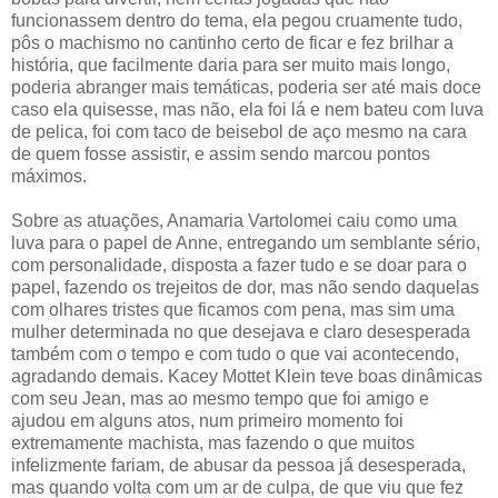
funcionassem dentro do tema, ela pegou cruamente tudo,
pôs o machismo no cantinho certo de ficar e fez brilhar a
história, que facilmente daria para ser muito mais longo,
poderia abranger mais temáticas, poderia ser até mais doce
caso ela quisesse, mas não, ela foi lá e nem bateu com luva
de pelica, foi com taco de beisebol de aço mesmo na cara
de quem fosse assistir, e assim sendo marcou pontos
máximos.
Sobre as atuações, Anamaria Vartolomei caiu como uma
luva para o papel de Anne, entregando um semblante sério,
com personalidade, disposta a fazer tudo e se doar para o
papel, fazendo os trejeitos de dor, mas não sendo daquelas
com olhares tristes que ficamos com pena, mas sim uma
mulher determinada no que desejava e claro desesperada
também com o tempo e com tudo o que vai acontecendo,
agradando demais. Kacey Mottet Klein teve boas dinâmicas
com seu Jean, mas ao mesmo tempo que foi amigo e
ajudou em alguns atos, num primeiro momento foi
extremamente machista, mas fazendo o que muitos
infelizmente fariam, de abusar da pessoa já desesperada,
mas quando volta com um ar de culpa, de que viu que fez