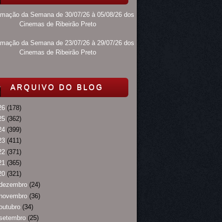
amação da Semana de 30/07/26 à 05/08/26 dos
Cinemas de Ribeirão Preto
amação da Semana de 23/07/26 à 29/07/26 dos
Cinemas de Ribeirão Preto
ARQUIVO DO BLOG
26
(178)
25
(362)
24
(399)
23
(411)
22
(371)
21
(365)
20
(321)
dezembro
(24)
novembro
(36)
outubro
(34)
setembro
(25)