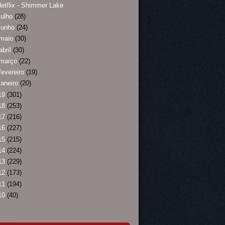
etflix - Shimmer Lake
julho
(28)
junho
(24)
maio
(30)
abril
(30)
março
(22)
fevereiro
(19)
janeiro
(20)
19
(301)
18
(253)
17
(216)
16
(227)
15
(215)
14
(224)
13
(229)
12
(173)
11
(194)
10
(40)