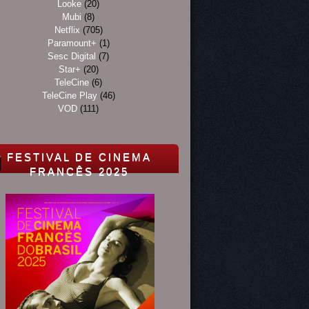
Looke
(20)
Mubi
(8)
Netflix
(705)
Paramount+
(1)
Sesc Digital
(7)
Star+
(20)
TeleCine
(6)
TeleCine Play
(46)
VOD
(111)
FESTIVAL DE CINEMA
FRANCÊS 2025