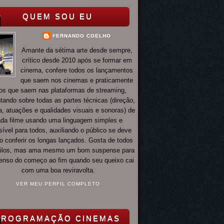
QUEM SOU EU
FERNANDO COELHO
Amante da sétima arte desde sempre,
crítico desde 2010 após se formar em
cinema, confere todos os lançamentos
que saem nos cinemas e praticamente
os que saem nas plataformas de streaming,
ando sobre todas as partes técnicas (direção,
ia, atuações e qualidades visuais e sonoras) de
da filme usando uma linguagem simples e
ível para todos, auxiliando o público se deve
o conferir os longas lançados. Gosta de todos
tilos, mas ama mesmo um bom suspense para
 tenso do começo ao fim quando seu queixo cai
com uma boa reviravolta.
VER MEU PERFIL COMPLETO
PROGRAMAÇÃO CINEMAS