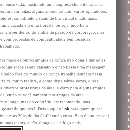
N
em encaixada, mostrando uma empresa cheio de salas de
 porém bem feitas, alguns ambientes com vários operadores,
N
etores, com direito a stand de tiro virtual e tudo mais,
A
de uma caçada em uma floresta, ou seja, tudo bem
das tensões dentro do ambiente pesado da corporação, mas
N
N
 e com propostas de competitividade bem ousadas,
A
trabalhado.
A
as mãos de outros amigos da crítica irão odiar e dar notas
A
o longa acaba sendo cansativo e não passa uma mensagem
Coelho fora do mundo da crítica trabalha também nessa
rfeito, muito realista, e como disse várias vezes, quase
N
a diversos professores da área, e claro para alguns amigos
N
rida, então se você também tem amigos da área
N
ira o longa, mas do contrário, até recomendo, mas
V
e gostar do que verá. Deixo aqui o
link
para quem quiser
N
ine até as 20hs do dia 01/09 então corra. Bem é isso pessoal,
N
m mais textos, então abraços e até logo mais.
N