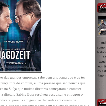
tod
coment
histór
ca
acess
ou nã
os es
ficar
o das grandes empresas, sabe bem a loucura que é de ter
cobrança fora do comum, e uma pressão que são poucos que
ca na Suíça que muitos diretores começaram a cometer
o a diretora Sabine Boss resolveu pesquisar, e entregou o
ndicarei para os amigos que dão aulas em cursos de
tenso, e que praticamente mostra bem o clima de cobrança que