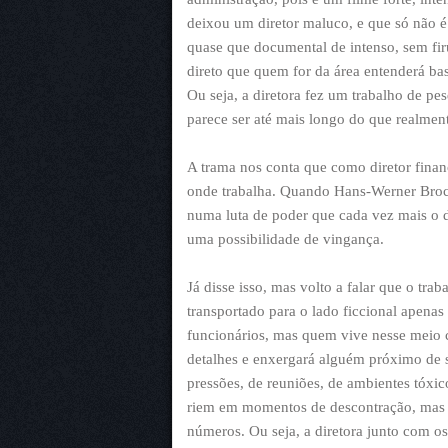
deixou um diretor maluco, e que só não 
quase que documental de intenso, sem firu
direto que quem for da área entenderá bas
Ou seja, a diretora fez um trabalho de pes
parece ser até mais longo do que realment
A trama nos conta que como diretor finan
onde trabalha. Quando Hans-Werner Bro
numa luta de poder que cada vez mais o de
uma possibilidade de vingança.
Já disse isso, mas volto a falar que o tra
transportado para o lado ficcional apenas
funcionários, mas quem vive nesse meio c
detalhes e enxergará alguém próximo de si
pressões, de reuniões, de ambientes tóxic
riem em momentos de descontração, mas 
números. Ou seja, a diretora junto com os 