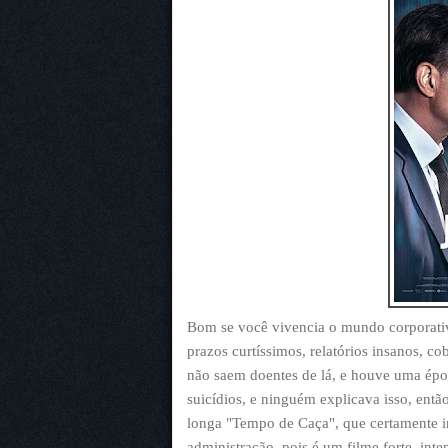
Bom se você vivencia o mundo corporativ
prazos curtíssimos, relatórios insanos, 
não saem doentes de lá, e houve uma épo
suicídios, e ninguém explicava isso, entã
longa "Tempo de Caça", que certamente i
administração, pois é um filme forte, in