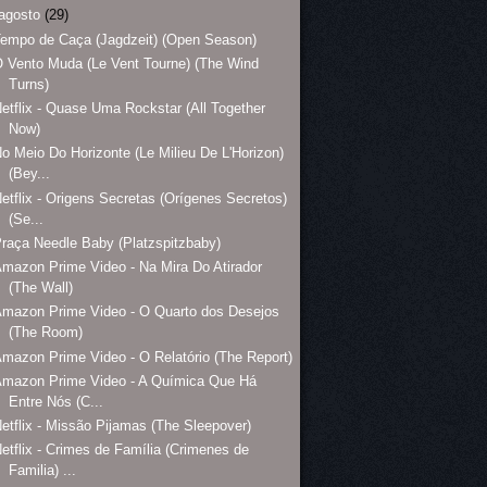
agosto
(29)
empo de Caça (Jagdzeit) (Open Season)
 Vento Muda (Le Vent Tourne) (The Wind
Turns)
etflix - Quase Uma Rockstar (All Together
Now)
o Meio Do Horizonte (Le Milieu De L'Horizon)
(Bey...
etflix - Origens Secretas (Orígenes Secretos)
(Se...
raça Needle Baby (Platzspitzbaby)
mazon Prime Video - Na Mira Do Atirador
(The Wall)
mazon Prime Video - O Quarto dos Desejos
(The Room)
mazon Prime Video - O Relatório (The Report)
Amazon Prime Video - A Química Que Há
Entre Nós (C...
etflix - Missão Pijamas (The Sleepover)
etflix - Crimes de Família (Crimenes de
Familia) ...