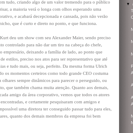
em tudo, criando algo de um valor tremendo para o público
▼
 frisar, a maioria verá o longa com olhos esperando uma
T
orativo, e acabará decepcionada e cansada, pois não verão
O
nicho, que é curto e direto no ponto, e que funciona.
N
 Kurt deu um show com seu Alexander Maier, sendo preciso
N
o controlado para não dar um tiro na cabeça do chefe,
o empresário, deixando a família de lado, ao ponto que
N
e estilos, preciso nos atos para ser representativo que até
ias e tudo mais, ou seja, perfeito. Da mesma forma Ulrich
P
A
ndo os momentos certeiros como todo grande CEO costuma
om olhares sempre dinâmicos para parecer o perseguido, ou
A
eito, que também chama muita atenção. Quanto aos demais,
ada amigo da área corporativo, vemos que todos os atores
A
s encontradas, e certamente pesquisaram com amigos e
mpossível uma diretora ter conseguido passar tudo para eles,
liares, quanto dos demais membros da empresa foi bem
N
N