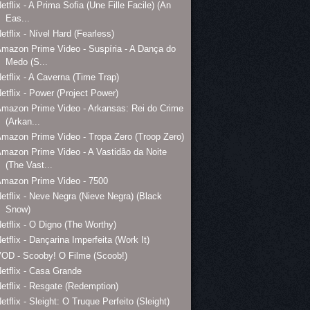
etflix - A Prima Sofia (Une Fille Facile) (An
Eas...
etflix - Nível Hard (Fearless)
mazon Prime Video - Suspíria - A Dança do
Medo (S...
etflix - A Caverna (Time Trap)
etflix - Power (Project Power)
mazon Prime Video - Arkansas: Rei do Crime
(Arkan...
mazon Prime Video - Tropa Zero (Troop Zero)
mazon Prime Video - A Vastidão da Noite
(The Vast...
Amazon Prime Video - 7500
etflix - Neve Negra (Nieve Negra) (Black
Snow)
etflix - O Digno (The Worthy)
etflix - Dançarina Imperfeita (Work It)
OD - Scooby! O Filme (Scoob!)
etflix - Casa Grande
etflix - Resgate (Redemption)
etflix - Sleight: O Truque Perfeito (Sleight)