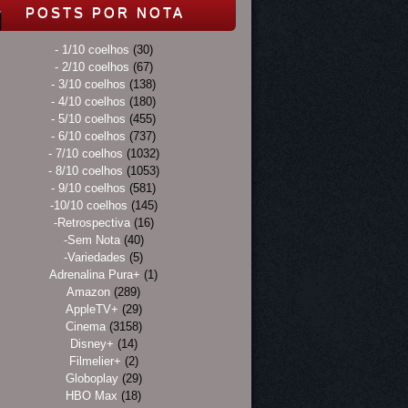
POSTS POR NOTA
- 1/10 coelhos
(30)
- 2/10 coelhos
(67)
- 3/10 coelhos
(138)
- 4/10 coelhos
(180)
- 5/10 coelhos
(455)
- 6/10 coelhos
(737)
- 7/10 coelhos
(1032)
- 8/10 coelhos
(1053)
- 9/10 coelhos
(581)
-10/10 coelhos
(145)
-Retrospectiva
(16)
-Sem Nota
(40)
-Variedades
(5)
Adrenalina Pura+
(1)
Amazon
(289)
AppleTV+
(29)
Cinema
(3158)
Disney+
(14)
Filmelier+
(2)
Globoplay
(29)
HBO Max
(18)