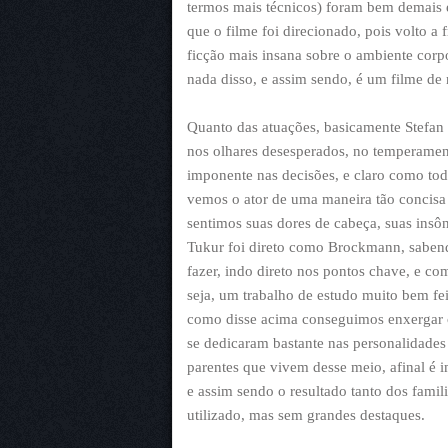
termos mais técnicos) foram bem demais 
que o filme foi direcionado, pois volto a
ficção mais insana sobre o ambiente corp
nada disso, e assim sendo, é um filme de 
Quanto das atuações, basicamente Stefan
nos olhares desesperados, no temperament
imponente nas decisões, e claro como tod
vemos o ator de uma maneira tão concisa d
sentimos suas dores de cabeça, suas insôn
Tukur foi direto como Brockmann, sabe
fazer, indo direto nos pontos chave, e c
seja, um trabalho de estudo muito bem f
como disse acima conseguimos enxergar c
se dedicaram bastante nas personalidade
parentes que vivem desse meio, afinal é i
e assim sendo o resultado tanto dos fami
utilizado, mas sem grandes destaques.