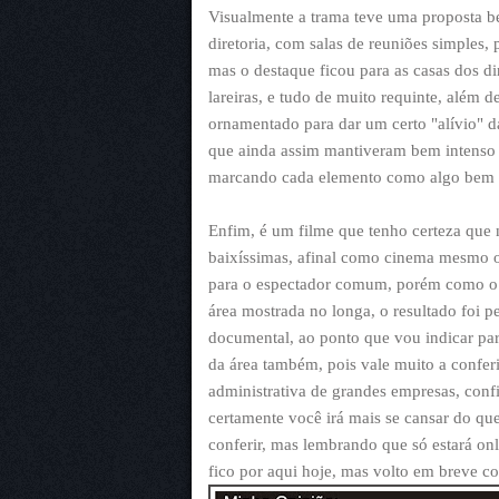
Visualmente a trama teve uma proposta b
diretoria, com salas de reuniões simples,
mas o destaque ficou para as casas dos dir
lareiras, e tudo de muito requinte, além 
ornamentado para dar um certo "alívio" 
que ainda assim mantiveram bem intenso
marcando cada elemento como algo bem 
Enfim, é um filme que tenho certeza que n
baixíssimas, afinal como cinema mesmo 
para o espectador comum, porém como o 
área mostrada no longa, o resultado foi pe
documental, ao ponto que vou indicar par
da área também, pois vale muito a confe
administrativa de grandes empresas, conf
certamente você irá mais se cansar do qu
conferir, mas lembrando que só estará onl
fico por aqui hoje, mas volto em breve co