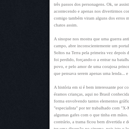
três passos dos personagens. Ok, se assi
acontecendo e apenas nos divertirmos co
comigo também viram alguns dos erros ma
chatos assim.
A sinopse nos mostra que uma guerra anti
campo, abre inconscientemente um portal
Soltos na Terra pela primeira vez depois d
foi perdido, forçando-o a entrar na batal
povo, e pelo amor de uma corajosa princes
que pensava serem apenas uma lenda... e
A história em si é bem interessante por
éramos crianças, aqui no Brasil conhecid
forma envolvendo tantos elementos gráfi
"especialista" por ter trabalhado com "
algumas gafes com o que tinha em mãos.
contrário, a trama ficou bem divertida e
ter uma diversão no cinema, pois isto o 