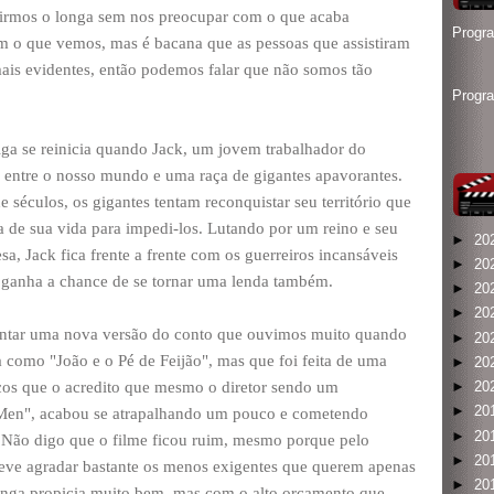
stirmos o longa sem nos preocupar com o que acaba
Progr
m o que vemos, mas é bacana que as pessoas que assistiram
is evidentes, então podemos falar que não somos tão
Progr
ga se reinicia quando Jack, um jovem trabalhador do
 entre o nosso mundo e uma raça de gigantes apavorantes.
e séculos, os gigantes tentam reconquistar seu território que
ha de sua vida para impedi-los. Lutando por um reino e seu
►
20
a, Jack fica frente a frente com os guerreiros incansáveis
►
20
 ganha a chance de se tornar uma lenda também.
►
20
►
20
 contar uma nova versão do conto que ouvimos muito quando
►
20
a como "João e o Pé de Feijão", mas que foi feita de uma
►
20
cos que o acredito que mesmo o diretor sendo um
►
20
►
20
X-Men", acabou se atrapalhando um pouco e cometendo
►
20
 Não digo que o filme ficou ruim, mesmo porque pelo
►
20
 deve agradar bastante os menos exigentes que querem apenas
►
20
longa propicia muito bem, mas com o alto orçamento que