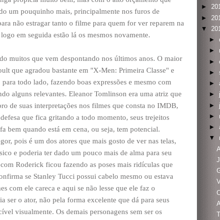
►
20
do um pouquinho mais, principalmente nos furos de
►
20
ara não estragar tanto o filme para quem for ver reparem na
▼
20
e logo em seguida estão lá os mesmos novamente.
►
►
endo muitos que vem despontando nos últimos anos. O maior
►
oult que agradou bastante em "X-Men: Primeira Classe" e
►
do para todo lado, fazendo boas expressões e mesmo com
►
do alguns relevantes. Eleanor Tomlinson era uma atriz que
►
►
o de suas interpretações nos filmes que consta no IMDB,
►
defesa que fica gritando a todo momento, seus trejeitos
►
fa bem quando está em cena, ou seja, tem potencial.
▼
, pois é um dos atores que mais gosto de ver nas telas,
A
sico e poderia ter dado um pouco mais de alma para seu
J
 com Roderick ficou fazendo as poses mais ridículas que
G
confirma se Stanley Tucci possui cabelo mesmo ou estava
V
s com ele careca e aqui se não lesse que ele faz o
 ser o ator, não pela forma excelente que dá para seus
A
cível visualmente. Os demais personagens sem ser os
T