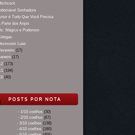
itchcock
Indomável Sonhadora
Amor é Tudo Que Você Precisa
 Parte dos Anjos
Oz: Mágico e Poderoso
Colegas
Dezesseis Luas
fevereiro
(17)
janeiro
(17)
12
(173)
11
(194)
10
(40)
POSTS POR NOTA
- 1/10 coelhos
(30)
- 2/10 coelhos
(67)
- 3/10 coelhos
(138)
- 4/10 coelhos
(180)
- 5/10 coelhos
(455)