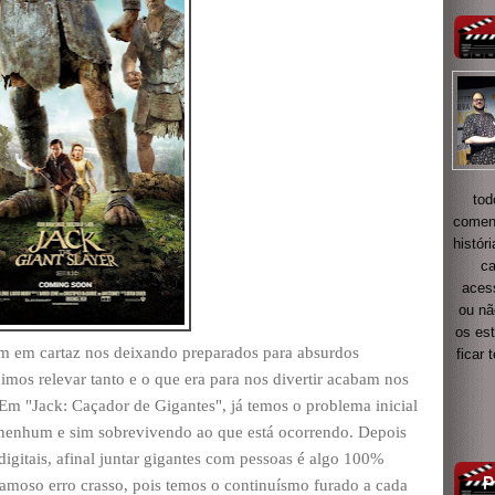
tod
coment
histór
ca
acess
ou nã
os es
am em cartaz nos deixando preparados para absurdos
ficar
mos relevar tanto e o que era para nos divertir acabam nos
m "Jack: Caçador de Gigantes", já temos o problema inicial
 nenhum e sim sobrevivendo ao que está ocorrendo. Depois
igitais, afinal juntar gigantes com pessoas é algo 100%
famoso erro crasso, pois temos o continuísmo furado a cada