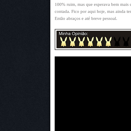
100% ruim, mas que esperava bem mais do
contada. Fico por aqui hoje, mas ainda te
Então abraços e até breve pessoal.