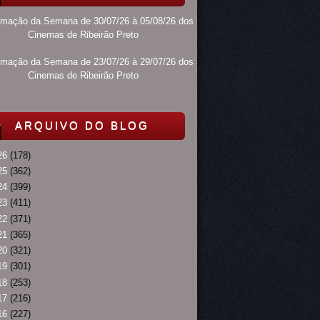
amação da Semana de 30/07/26 à 05/08/26 dos
Cinemas de Ribeirão Preto
amação da Semana de 23/07/26 à 29/07/26 dos
Cinemas de Ribeirão Preto
ARQUIVO DO BLOG
26
(178)
25
(362)
24
(399)
23
(411)
22
(371)
21
(365)
20
(321)
19
(301)
18
(253)
17
(216)
16
(227)