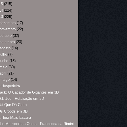
15
(215)
14
(224)
13
(229)
dezembro
(17)
novembro
(22)
outubro
(32)
setembro
(23)
agosto
(14)
julho
(7)
junho
(15)
maio
(30)
abril
(21)
março
(14)
 Hospedeira
ack: O Caçador de Gigantes em 3D
.I. Joe - Retaliação em 3D
ai Que Dá Certo
Os Croods em 3D
 Hora Mais Escura
he Metropolitan Opera - Francesca da Rimini