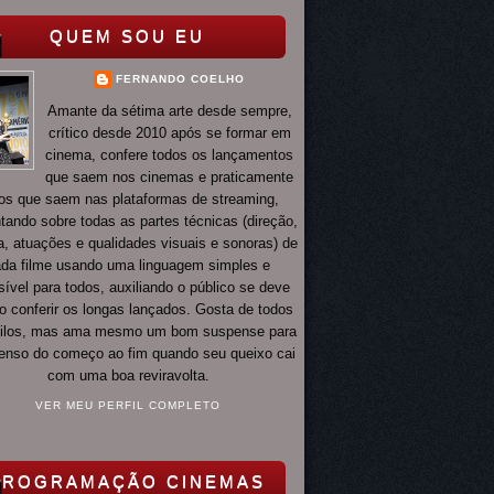
QUEM SOU EU
FERNANDO COELHO
Amante da sétima arte desde sempre,
crítico desde 2010 após se formar em
cinema, confere todos os lançamentos
que saem nos cinemas e praticamente
os que saem nas plataformas de streaming,
ando sobre todas as partes técnicas (direção,
ia, atuações e qualidades visuais e sonoras) de
da filme usando uma linguagem simples e
ível para todos, auxiliando o público se deve
o conferir os longas lançados. Gosta de todos
tilos, mas ama mesmo um bom suspense para
 tenso do começo ao fim quando seu queixo cai
com uma boa reviravolta.
VER MEU PERFIL COMPLETO
PROGRAMAÇÃO CINEMAS