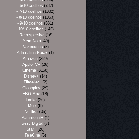
- 6/10 coelhos
(737)
- 7/10 coelhos
(1032)
- 8/10 coelhos
(1053)
- 9/10 coelhos
(581)
-10/10 coelhos
(145)
-Retrospectiva
(16)
-Sem Nota
(40)
-Variedades
(5)
Adrenalina Pura+
(1)
Amazon
(289)
AppleTV+
(29)
Cinema
(3158)
Disney+
(14)
Filmelier+
(2)
Globoplay
(29)
HBO Max
(18)
Looke
(20)
Mubi
(8)
Netflix
(705)
Paramount+
(1)
Sesc Digital
(7)
Star+
(20)
TeleCine
(6)