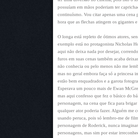
possuíam em mãos poderiam ter capricha
continuísmo. Vou citar apenas uma cena p
hora que as flechas atingem os gigantes 
O longa está repleto de ótimos atores, s
exemplo está no protagonista Nicholas H
aqui não deixa nada por desejar, corren
furos em suas cenas também acaba deixan
não conhecia ou pelo menos não me lembr
mas no geral embora faça só a princesa in
estão bem enquadrados e a garota fotogra
Esperava um pouco mais de Ewan McGregor
mas aqui confesso que fez o básico do bá
personagem, na cena que fica para brigar
qualquer ator poderia fazer. Alguém me 
usando peruca, pois só lembro-me de filme
personagem de Roderick, nunca imaginaria
personagens, mas sim por estar irreconhe