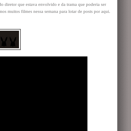
 diretor que estava envolvido e da trama que poderia ser
mos muitos filmes nessa semana para lotar de posts por aqui.