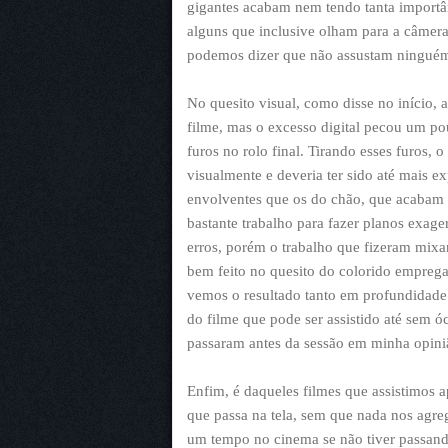
gigantes acabam nem tendo tanta importân
alguns que inclusive olham para a câmera
podemos dizer que não assustam ningué
No quesito visual, como disse no início,
filme, mas o excesso digital pecou um po
furos no rolo final. Tirando esses furos,
visualmente e deveria ter sido até mais e
envolventes que os do chão, que acabam
bastante trabalho para fazer planos exag
erros, porém o trabalho que fizeram mixa
bem feito no quesito do colorido empreg
vemos o resultado tanto em profundidade
do filme que pode ser assistido até sem óc
passaram antes da sessão em minha opiniã
Enfim, é daqueles filmes que assistimos 
que passa na tela, sem que nada nos agre
um tempo no cinema se não tiver passand