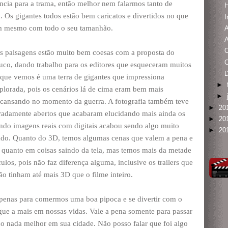
cia para a trama, então melhor nem falarmos tanto de
H
. Os gigantes todos estão bem caricatos e divertidos no que
m mesmo com todo o seu tamanhão.
A
 as paisagens estão muito bem coesas com a proposta do
uco, dando trabalho para os editores que esqueceram muitos
 o que vemos é uma terra de gigantes que impressiona
►
xplorada, pois os cenários lá de cima eram bem mais
►
 cansando no momento da guerra. A fotografia também teve
►
20
eradamente abertos que acabaram elucidando mais ainda os
►
20
ndo imagens reais com digitais acabou sendo algo muito
►
20
ado. Quanto do 3D, temos algumas cenas que valem a pena e
 quanto em coisas saindo da tela, mas temos mais da metade
ulos, pois não faz diferença alguma, inclusive os trailers que
o tinham até mais 3D que o filme inteiro.
apenas para comermos uma boa pipoca e se divertir com o
gue a mais em nossas vidas. Vale a pena somente para passar
o nada melhor em sua cidade. Não posso falar que foi algo