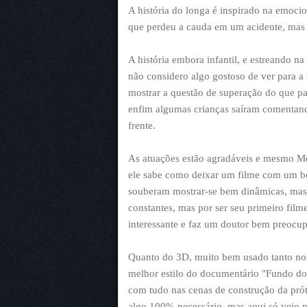
A história do longa é inspirado na emoci
que perdeu a cauda em um acidente, mas 
A história embora infantil, e estreando n
não considero algo gostoso de ver para a
mostrar a questão de superação do que p
enfim algumas crianças saíram comentand
frente.
As atuações estão agradáveis e mesmo Mo
ele sabe como deixar um filme com um bo
souberam mostrar-se bem dinâmicas, mas 
constantes, mas por ser seu primeiro fil
interessante e faz um doutor bem preocu
Quanto do 3D, muito bem usado tanto n
melhor estilo do documentário "Fundo do 
com tudo nas cenas de construção da prót
algo 100% necessário, mas aqui só veio n