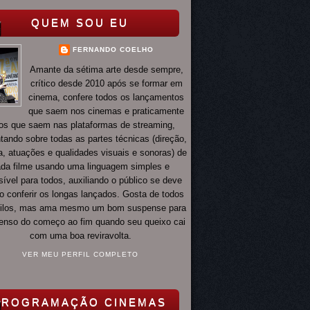
QUEM SOU EU
FERNANDO COELHO
Amante da sétima arte desde sempre,
crítico desde 2010 após se formar em
cinema, confere todos os lançamentos
que saem nos cinemas e praticamente
os que saem nas plataformas de streaming,
ando sobre todas as partes técnicas (direção,
ia, atuações e qualidades visuais e sonoras) de
da filme usando uma linguagem simples e
ível para todos, auxiliando o público se deve
o conferir os longas lançados. Gosta de todos
tilos, mas ama mesmo um bom suspense para
 tenso do começo ao fim quando seu queixo cai
com uma boa reviravolta.
VER MEU PERFIL COMPLETO
PROGRAMAÇÃO CINEMAS