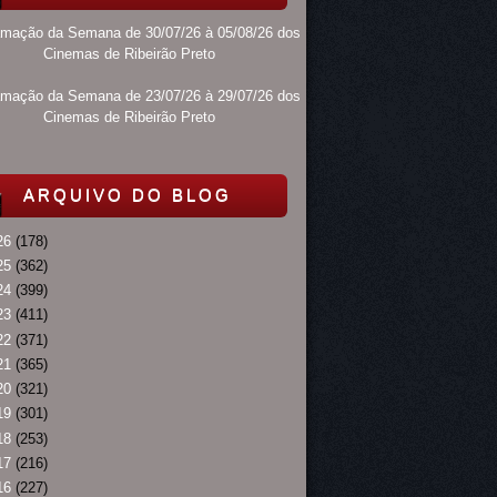
amação da Semana de 30/07/26 à 05/08/26 dos
Cinemas de Ribeirão Preto
amação da Semana de 23/07/26 à 29/07/26 dos
Cinemas de Ribeirão Preto
ARQUIVO DO BLOG
26
(178)
25
(362)
24
(399)
23
(411)
22
(371)
21
(365)
20
(321)
19
(301)
18
(253)
17
(216)
16
(227)