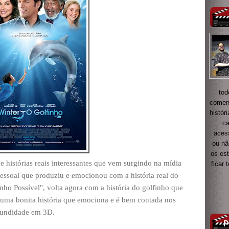
tod
coment
histór
ca
acess
ou nã
os es
 histórias reais interessantes que vem surgindo na mídia
ficar
 pessoal que produziu e emocionou com a história real do
o Possível", volta agora com a história do golfinho que
 uma bonita história que emociona e é bem contada nos
fundidade em 3D.