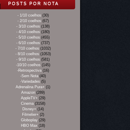
POSTS POR NOTA
- 1/10 coelhos
(30)
- 2/10 coelhos
(67)
- 3/10 coelhos
(138)
- 4/10 coelhos
(180)
- 5/10 coelhos
(455)
- 6/10 coelhos
(737)
- 7/10 coelhos
(1032)
- 8/10 coelhos
(1053)
- 9/10 coelhos
(581)
-10/10 coelhos
(145)
-Retrospectiva
(16)
-Sem Nota
(40)
-Variedades
(5)
Adrenalina Pura+
(1)
Amazon
(289)
AppleTV+
(29)
Cinema
(3158)
Disney+
(14)
Filmelier+
(2)
Globoplay
(29)
HBO Max
(18)