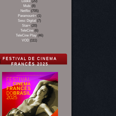
Looke
(20)
Mubi
(8)
Netflix
(705)
Paramount+
(1)
Sesc Digital
(7)
Star+
(20)
TeleCine
(6)
TeleCine Play
(46)
VOD
(111)
FESTIVAL DE CINEMA
FRANCÊS 2025