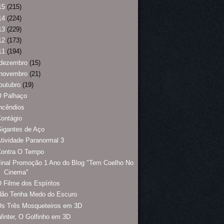
15
(215)
14
(224)
13
(229)
12
(173)
11
(194)
dezembro
(15)
novembro
(21)
outubro
(19)
O Palhaço
ncêndios
ontágio
igantes de Aço
tividade Paranormal 3
Contra O Tempo
inal Promoção 1 Ano do Blog "Tem Coelho No
Cinema"
 Filme dos Espíritos
Não Tenha Medo do Escuro
Os Três Mosqueteiros em 3D
inter, O Golfinho em 3D