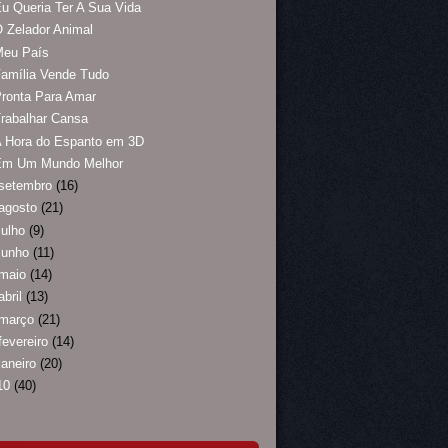
u Queria Ter A Sua Vida
 Zelador Animal
Meu País
amília Vende Tudo
ronta Para Amar
rabalhar Cansa
A Hora do Espanto em 3D
Em Um Mundo Melhor
setembro
(16)
agosto
(21)
julho
(9)
junho
(11)
maio
(14)
abril
(13)
março
(21)
fevereiro
(14)
janeiro
(20)
10
(40)