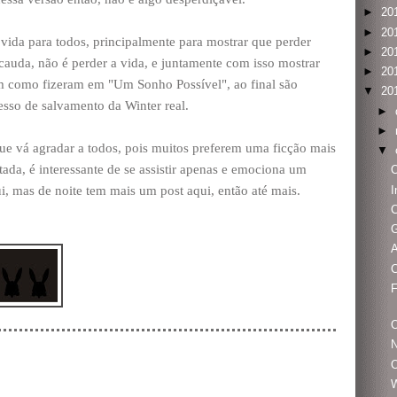
►
20
►
20
 vida para todos, principalmente para mostrar que perder
►
20
uda, não é perder a vida, e juntamente com isso mostrar
►
20
im como fizeram em "Um Sonho Possível", ao final são
▼
20
esso de salvamento da Winter real.
►
►
ue vá agradar a todos, pois muitos preferem uma ficção mais
▼
ada, é interessante de se assistir apenas e emociona um
I
 mas de noite tem mais um post aqui, então até mais.
C
G
A
F
O
W