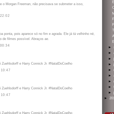
E
ue o Morgan Freeman, não precisava se submeter a isso,
O
22:02
F
P
T
oa ponta, pois aparece só no fim e agrada. Ele já tá velhinho né,
o de filmes possível. Abraços ae.
00:34
►
►
►
 Zuehlsdorff e Harry Connick Jr. #NatalDoCoelho
►
►
10:47
►
►
►
 Zuehlsdorff e Harry Connick Jr. #NatalDoCoelho
►
10:47
►
20
 Zuehlsdorff e Harry Connick Jr. #NatalDoCoelho