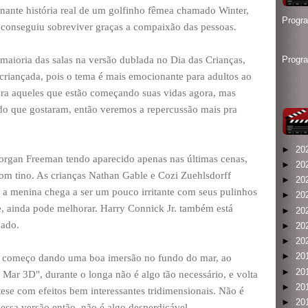
onante história real de um golfinho fêmea chamado Winter,
Progr
conseguiu sobreviver graças a compaixão das pessoas.
a maioria das salas na versão dublada no Dia das Crianças,
Progr
 criançada, pois o tema é mais emocionante para adultos ao
ara aqueles que estão começando suas vidas agora, mas
o que gostaram, então veremos a repercussão mais pra
►
20
rgan Freeman tendo aparecido apenas nas últimas cenas,
►
20
m tino. As crianças Nathan Gable e Cozi Zuehlsdorff
►
20
a menina chega a ser um pouco irritante com seus pulinhos
►
20
me, ainda pode melhorar. Harry Connick Jr. também está
►
20
pado.
►
20
►
20
►
20
o começo dando uma boa imersão no fundo do mar, ao
►
20
Mar 3D", durante o longa não é algo tão necessário, e volta
►
20
ese com efeitos bem interessantes tridimensionais. Não é
►
20
essa versão então, não é algo desperdiçável.