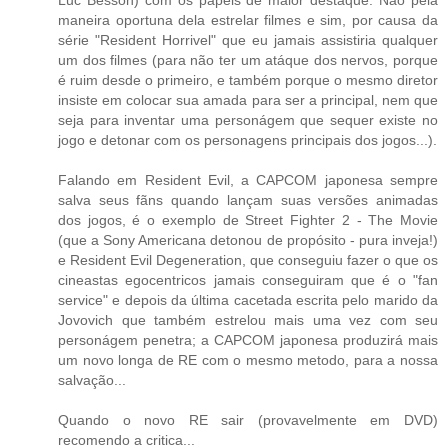
Luc Besson) com os papéis de maior destaque. Não pela
maneira oportuna dela estrelar filmes e sim, por causa da
série "Resident Horrivel" que eu jamais assistiria qualquer
um dos filmes (para não ter um atáque dos nervos, porque
é ruim desde o primeiro, e também porque o mesmo diretor
insiste em colocar sua amada para ser a principal, nem que
seja para inventar uma personágem que sequer existe no
jogo e detonar com os personagens principais dos jogos...).
Falando em Resident Evil, a CAPCOM japonesa sempre
salva seus fãns quando lançam suas versões animadas
dos jogos, é o exemplo de Street Fighter 2 - The Movie
(que a Sony Americana detonou de propósito - pura inveja!)
e Resident Evil Degeneration, que conseguiu fazer o que os
cineastas egocentricos jamais conseguiram que é o "fan
service" e depois da última cacetada escrita pelo marido da
Jovovich que também estrelou mais uma vez com seu
personágem penetra; a CAPCOM japonesa produzirá mais
um novo longa de RE com o mesmo metodo, para a nossa
salvação...
Quando o novo RE sair (provavelmente em DVD)
recomendo a critica...