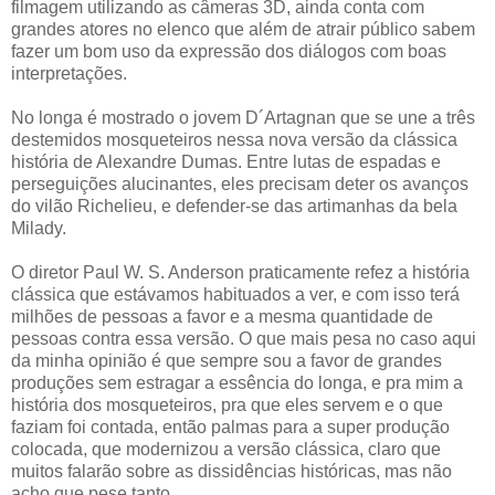
filmagem utilizando as câmeras 3D, ainda conta com
grandes atores no elenco que além de atrair público sabem
fazer um bom uso da expressão dos diálogos com boas
interpretações.
No longa é mostrado o jovem D´Artagnan que se une a três
destemidos mosqueteiros nessa nova versão da clássica
história de Alexandre Dumas. Entre lutas de espadas e
perseguições alucinantes, eles precisam deter os avanços
do vilão Richelieu, e defender-se das artimanhas da bela
Milady.
O diretor Paul W. S. Anderson praticamente refez a história
clássica que estávamos habituados a ver, e com isso terá
milhões de pessoas a favor e a mesma quantidade de
pessoas contra essa versão. O que mais pesa no caso aqui
da minha opinião é que sempre sou a favor de grandes
produções sem estragar a essência do longa, e pra mim a
história dos mosqueteiros, pra que eles servem e o que
faziam foi contada, então palmas para a super produção
colocada, que modernizou a versão clássica, claro que
muitos falarão sobre as dissidências históricas, mas não
acho que pese tanto.