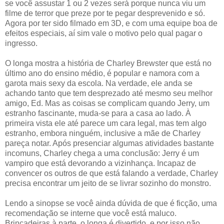
se você assustar 1 ou 2 vezes será porque nunca viu um
filme de terror que preze por te pegar desprevenido e só.
Agora por ter sido filmado em 3D, e com uma equipe boa de
efeitos especiais, aí sim vale o motivo pelo qual pagar o
ingresso.
O longa mostra a história de Charley Brewster que está no
último ano do ensino médio, é popular e namora com a
garota mais sexy da escola. Na verdade, ele anda se
achando tanto que tem desprezado até mesmo seu melhor
amigo, Ed. Mas as coisas se complicam quando Jerry, um
estranho fascinante, muda-se para a casa ao lado. À
primeira vista ele até parece um cara legal, mas tem algo
estranho, embora ninguém, inclusive a mãe de Charley
pareça notar. Após presenciar algumas atividades bastante
incomuns, Charley chega a uma conclusão: Jerry é um
vampiro que está devorando a vizinhança. Incapaz de
convencer os outros de que está falando a verdade, Charley
precisa encontrar um jeito de se livrar sozinho do monstro.
Lendo a sinopse se você ainda dúvida de que é ficção, uma
recomendação se interne que você está maluco.
Brincadeiras à parte, o longa é divertido, e por isso não