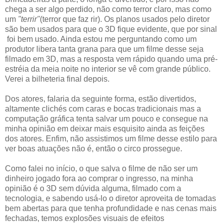
chega a ser algo perdido, não como terror claro, mas como
um
"terrir"
(terror que faz rir). Os planos usados pelo diretor
são bem usados para que o 3D fique evidente, que por sinal
foi bem usado. Ainda estou me perguntando como um
produtor libera tanta grana para que um filme desse seja
filmado em 3D, mas a resposta vem rápido quando uma pré-
estréia da meia noite no interior se vê com grande público.
Verei a bilheteria final depois.
Dos atores, falaria da seguinte forma, estão divertidos,
altamente clichés com caras e bocas tradicionais mas a
computação gráfica tenta salvar um pouco e consegue na
minha opinião em deixar mais esquisito ainda as feições
dos atores. Enfim, não assistimos um filme desse estilo para
ver boas atuações não é, então o circo prossegue.
Como falei no início, o que salva o filme de não ser um
dinheiro jogado fora ao comprar o ingresso, na minha
opinião é o 3D sem dúvida alguma, filmado com a
tecnologia, e sabendo usá-lo o diretor aproveita de tomadas
bem abertas para que tenha profundidade e nas cenas mais
fechadas, temos explosões visuais de efeitos