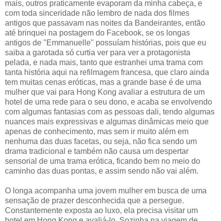
mais, outros praticamente evaporam da minha cabeça, e
com toda sinceridade não lembro de nada dos filmes
antigos que passavam nas noites da Bandeirantes, então
até brinquei na postagem do Facebook, se os longas
antigos de "Emmanuelle" possuíam histórias, pois que eu
saiba a garotada só curtia ver para ver a protagonista
pelada, e nada mais, tanto que estranhei uma trama com
tanta história aqui na refilmagem francesa, que claro ainda
tem muitas cenas eróticas, mas a grande base é de uma
mulher que vai para Hong Kong avaliar a estrutura de um
hotel de uma rede para o seu dono, e acaba se envolvendo
com algumas fantasias com as pessoas dali, tendo algumas
nuances mais expressivas e algumas dinâmicas meio que
apenas de conhecimento, mas sem ir muito além em
nenhuma das duas facetas, ou seja, não fica sendo um
drama tradicional e também não causa um despertar
sensorial de uma trama erótica, ficando bem no meio do
caminho das duas pontas, e assim sendo não vai além.
O longa acompanha uma jovem mulher em busca de uma
sensação de prazer desconhecida que a persegue.
Constantemente exposta ao luxo, ela precisa visitar um
hotel em Hong Kong e avaliá-lo. Sozinha na viagem de