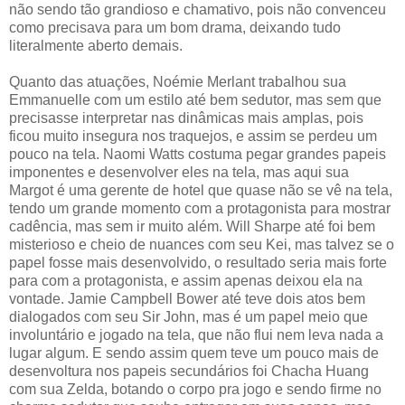
não sendo tão grandioso e chamativo, pois não convenceu
como precisava para um bom drama, deixando tudo
literalmente aberto demais.
Quanto das atuações, Noémie Merlant trabalhou sua
Emmanuelle com um estilo até bem sedutor, mas sem que
precisasse interpretar nas dinâmicas mais amplas, pois
ficou muito insegura nos traquejos, e assim se perdeu um
pouco na tela. Naomi Watts costuma pegar grandes papeis
imponentes e desenvolver eles na tela, mas aqui sua
Margot é uma gerente de hotel que quase não se vê na tela,
tendo um grande momento com a protagonista para mostrar
cadência, mas sem ir muito além. Will Sharpe até foi bem
misterioso e cheio de nuances com seu Kei, mas talvez se o
papel fosse mais desenvolvido, o resultado seria mais forte
para com a protagonista, e assim apenas deixou ela na
vontade. Jamie Campbell Bower até teve dois atos bem
dialogados com seu Sir John, mas é um papel meio que
involuntário e jogado na tela, que não flui nem leva nada a
lugar algum. E sendo assim quem teve um pouco mais de
desenvoltura nos papeis secundários foi Chacha Huang
com sua Zelda, botando o corpo pra jogo e sendo firme no