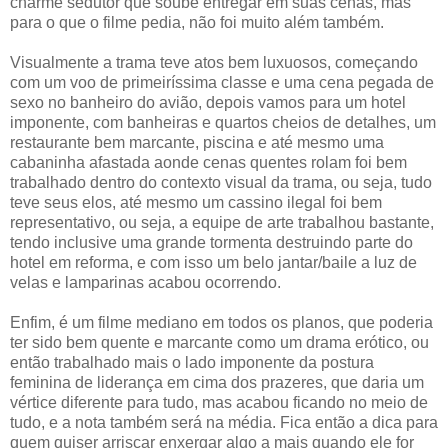
charme sedutor que soube entregar em suas cenas, mas
para o que o filme pedia, não foi muito além também.
Visualmente a trama teve atos bem luxuosos, começando
com um voo de primeiríssima classe e uma cena pegada de
sexo no banheiro do avião, depois vamos para um hotel
imponente, com banheiras e quartos cheios de detalhes, um
restaurante bem marcante, piscina e até mesmo uma
cabaninha afastada aonde cenas quentes rolam foi bem
trabalhado dentro do contexto visual da trama, ou seja, tudo
teve seus elos, até mesmo um cassino ilegal foi bem
representativo, ou seja, a equipe de arte trabalhou bastante,
tendo inclusive uma grande tormenta destruindo parte do
hotel em reforma, e com isso um belo jantar/baile a luz de
velas e lamparinas acabou ocorrendo.
Enfim, é um filme mediano em todos os planos, que poderia
ter sido bem quente e marcante como um drama erótico, ou
então trabalhado mais o lado imponente da postura
feminina de liderança em cima dos prazeres, que daria um
vértice diferente para tudo, mas acabou ficando no meio de
tudo, e a nota também será na média. Fica então a dica para
quem quiser arriscar enxergar algo a mais quando ele for