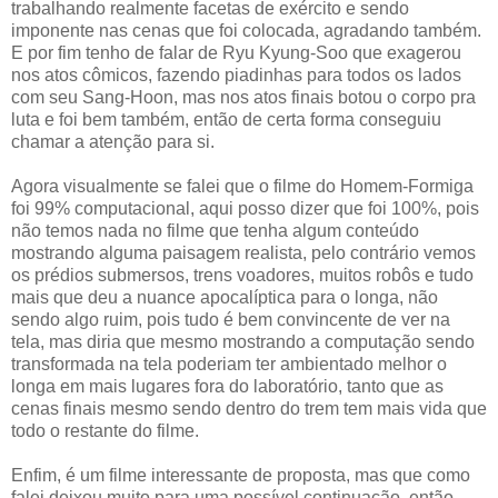
trabalhando realmente facetas de exército e sendo
imponente nas cenas que foi colocada, agradando também.
E por fim tenho de falar de Ryu Kyung-Soo que exagerou
nos atos cômicos, fazendo piadinhas para todos os lados
com seu Sang-Hoon, mas nos atos finais botou o corpo pra
luta e foi bem também, então de certa forma conseguiu
chamar a atenção para si.
Agora visualmente se falei que o filme do Homem-Formiga
foi 99% computacional, aqui posso dizer que foi 100%, pois
não temos nada no filme que tenha algum conteúdo
mostrando alguma paisagem realista, pelo contrário vemos
os prédios submersos, trens voadores, muitos robôs e tudo
mais que deu a nuance apocalíptica para o longa, não
sendo algo ruim, pois tudo é bem convincente de ver na
tela, mas diria que mesmo mostrando a computação sendo
transformada na tela poderiam ter ambientado melhor o
longa em mais lugares fora do laboratório, tanto que as
cenas finais mesmo sendo dentro do trem tem mais vida que
todo o restante do filme.
Enfim, é um filme interessante de proposta, mas que como
falei deixou muito para uma possível continuação, então