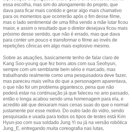
essa escolha, mas sim do alongamento do projeto, que
dava para ficar mais contido e gerar algo mais chamativo
para os momentos que ocorrerão após o fim desse filme,
mas o lado sentimental de uma filha vendo a mãe lutar ficou
maior, e assim o resultado que o diretor desejava ficou mais
próximo desse sentido, que não é errado, mas que dava
para conter um pouco e transformar o filme ao invés de
repetições cênicas em algo mais explosivo mesmo.
Sobre as atuações, basicamente tenho de falar claro de
Kang Soo-young que fez bons atos com sua Seohyun,
sempre com um semblante bem sério e marcado, mas
trabalhando realmente como uma pesquisadora deve fazer,
mas pareceu mais velha do que a personagem aparentava,
o que não foi um problema gigantesco, pena que não
poderá estar na continuação já que faleceu no ano passado,
então o longa acabou sendo uma homenagem para ela, e
acredito até que deixaram mais cenas suas do que o normal
justamente por esse motivo. Do outro lado do vidro, sendo
pesquisada e usada para todos os tipos de testes está Kim
Hyun-joo com sua soldado Jung Yi ou já na versão robótica
Jung_E, entregando muita coreografia nas lutas,