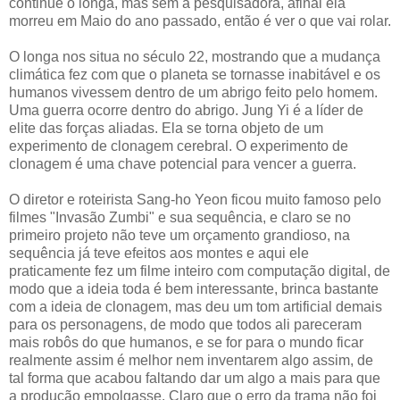
continue o longa, mas sem a pesquisadora, afinal ela
morreu em Maio do ano passado, então é ver o que vai rolar.
O longa nos situa no século 22, mostrando que a mudança
climática fez com que o planeta se tornasse inabitável e os
humanos vivessem dentro de um abrigo feito pelo homem.
Uma guerra ocorre dentro do abrigo. Jung Yi é a líder de
elite das forças aliadas. Ela se torna objeto de um
experimento de clonagem cerebral. O experimento de
clonagem é uma chave potencial para vencer a guerra.
O diretor e roteirista Sang-ho Yeon ficou muito famoso pelo
filmes "Invasão Zumbi" e sua sequência, e claro se no
primeiro projeto não teve um orçamento grandioso, na
sequência já teve efeitos aos montes e aqui ele
praticamente fez um filme inteiro com computação digital, de
modo que a ideia toda é bem interessante, brinca bastante
com a ideia de clonagem, mas deu um tom artificial demais
para os personagens, de modo que todos ali pareceram
mais robôs do que humanos, e se for para o mundo ficar
realmente assim é melhor nem inventarem algo assim, de
tal forma que acabou faltando dar um algo a mais para que
a produção empolgasse. Claro que o erro da trama não foi