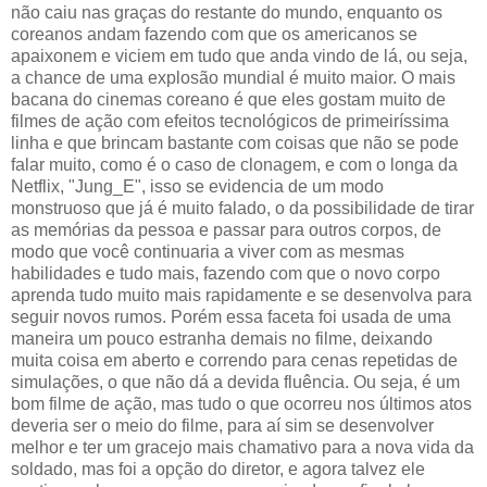
não caiu nas graças do restante do mundo, enquanto os
coreanos andam fazendo com que os americanos se
apaixonem e viciem em tudo que anda vindo de lá, ou seja,
a chance de uma explosão mundial é muito maior. O mais
bacana do cinemas coreano é que eles gostam muito de
filmes de ação com efeitos tecnológicos de primeiríssima
linha e que brincam bastante com coisas que não se pode
falar muito, como é o caso de clonagem, e com o longa da
Netflix, "Jung_E", isso se evidencia de um modo
monstruoso que já é muito falado, o da possibilidade de tirar
as memórias da pessoa e passar para outros corpos, de
modo que você continuaria a viver com as mesmas
habilidades e tudo mais, fazendo com que o novo corpo
aprenda tudo muito mais rapidamente e se desenvolva para
seguir novos rumos. Porém essa faceta foi usada de uma
maneira um pouco estranha demais no filme, deixando
muita coisa em aberto e correndo para cenas repetidas de
simulações, o que não dá a devida fluência. Ou seja, é um
bom filme de ação, mas tudo o que ocorreu nos últimos atos
deveria ser o meio do filme, para aí sim se desenvolver
melhor e ter um gracejo mais chamativo para a nova vida da
soldado, mas foi a opção do diretor, e agora talvez ele