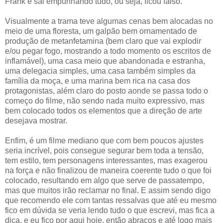
Frank e sai empunhando tudo, ou seja, ficou falso.
Visualmente a trama teve algumas cenas bem alocadas no
meio de uma floresta, um galpão bem ornamentado de
produção de metanfetamina (bem claro que vai explodir
e/ou pegar fogo, mostrando a todo momento os escritos de
inflamável), uma casa meio que abandonada e estranha,
uma delegacia simples, uma casa também simples da
família da moça, e uma marina bem rica na casa dos
protagonistas, além claro do posto aonde se passa todo o
começo do filme, não sendo nada muito expressivo, mas
bem colocado todos os elementos que a direção de arte
desejava mostrar.
Enfim, é um filme mediano que com bem poucos ajustes
seria incrível, pois consegue segurar bem toda a tensão,
tem estilo, tem personagens interessantes, mas exagerou
na força e não finalizou de maneira coerente tudo o que foi
colocado, resultando em algo que serve de passatempo,
mas que muitos irão reclamar no final. E assim sendo digo
que recomendo ele com tantas ressalvas que até eu mesmo
fico em dúvida se veria lendo tudo o que escrevi, mas fica a
dica, e eu fico por aqui hoje, então abraços e até logo mais