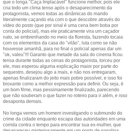
que o longa "Caça Implacável" funcione melhor, pois ele
cria todo um clima tenso após o desaparecimento da
protagonista, vemos todas as dinâmicas do marido
literalmente caçando ela com o que descobre através do
vídeo do posto (que por sinal é uma cena bem boba por
conta do policial), mas ele praticamente vira um caçador
nato, se embrenhando no meio da floresta, fazendo tocaia
com os elementos da casa do "vilão", luta como se não
houvesse amanhã, para no final o policial apenas dar um
"ok, valeu"!!! Garanto que metade da sala do cinema ficou
tensa durante todas as cenas do protagonista, torceu por
ele, mas esperou alguma explicação maior por parte do
sequestro, desejou algo a mais, e não nos entregaram,
apenas finalizaram do jeito mais pobre possível, e isso foi
broxante como a melhor expressão para definir. Ou seja, é
um bom filme, mas pessimamente finalizado, parecendo
que não souberam o que fazer no roteiro para ir além, e isso
desaponta demais.
No longa vemos um homem investigando o submundo do
crime da cidade enquanto escapa das autoridades em uma
corrida contra o tempo para encontrar sua ex-mulher, que
desapareceu misteriosamente em um posto de gasolina.