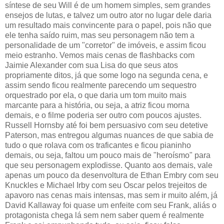
síntese de seu Will é de um homem simples, sem grandes
ensejos de lutas, e talvez um outro ator no lugar dele daria
um resultado mais convincente para o papel, pois não que
ele tenha saído ruim, mas seu personagem não tem a
personalidade de um "corretor" de imóveis, e assim ficou
meio estranho. Vemos mais cenas de flashbacks com
Jaimie Alexander com sua Lisa do que seus atos
propriamente ditos, já que some logo na segunda cena, e
assim sendo ficou realmente parecendo um sequestro
orquestrado por ela, o que daria um tom muito mais
marcante para a história, ou seja, a atriz ficou morna
demais, e o filme poderia ser outro com poucos ajustes.
Russell Hornsby até foi bem persuasivo com seu detetive
Paterson, mas entregou algumas nuances de que sabia de
tudo o que rolava com os traficantes e ficou pianinho
demais, ou seja, faltou um pouco mais de "heroísmo" para
que seu personagem explodisse. Quanto aos demais, vale
apenas um pouco da desenvoltura de Ethan Embry com seu
Knuckles e Michael Irby com seu Oscar pelos trejeitos de
apavoro nas cenas mais intensas, mas sem ir muito além, já
David Kallaway foi quase um enfeite com seu Frank, aliás o
protagonista chega lá sem nem saber quem é realmente