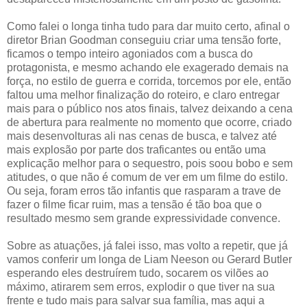
Como falei o longa tinha tudo para dar muito certo, afinal o
diretor Brian Goodman conseguiu criar uma tensão forte,
ficamos o tempo inteiro agoniados com a busca do
protagonista, e mesmo achando ele exagerado demais na
força, no estilo de guerra e corrida, torcemos por ele, então
faltou uma melhor finalização do roteiro, e claro entregar
mais para o público nos atos finais, talvez deixando a cena
de abertura para realmente no momento que ocorre, criado
mais desenvolturas ali nas cenas de busca, e talvez até
mais explosão por parte dos traficantes ou então uma
explicação melhor para o sequestro, pois soou bobo e sem
atitudes, o que não é comum de ver em um filme do estilo.
Ou seja, foram erros tão infantis que rasparam a trave de
fazer o filme ficar ruim, mas a tensão é tão boa que o
resultado mesmo sem grande expressividade convence.
Sobre as atuações, já falei isso, mas volto a repetir, que já
vamos conferir um longa de Liam Neeson ou Gerard Butler
esperando eles destruírem tudo, socarem os vilões ao
máximo, atirarem sem erros, explodir o que tiver na sua
frente e tudo mais para salvar sua família, mas aqui a