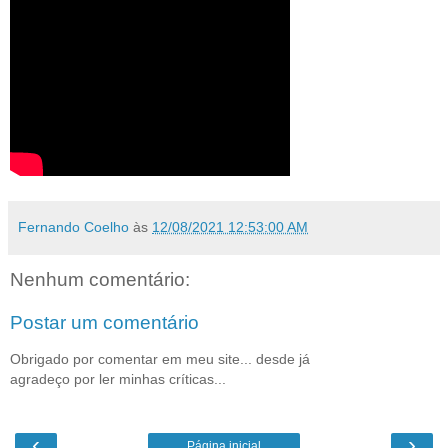
Fernando Coelho
às
12/08/2021 12:53:00 AM
Nenhum comentário:
Postar um comentário
Obrigado por comentar em meu site... desde já
agradeço por ler minhas críticas...
‹
›
Página inicial