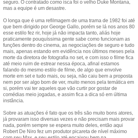
seguro. O contratado como isca foi o velho Duke Montana,
mas a equipe é um desastre.
O longa que é uma refilmagem de uma trama de 1982 foi até
que bem dirigido por George Gallo, porém se lá nos anos 80
esse estilo fez rir, hoje já não impacta tanto, aliás hoje
praticamente pouquíssima gente sabe como funcionam as
funções dentro do cinema, as negociações de seguro e tudo
mais, apenas estando em evidência nos últimos meses pela
morte da diretora de fotografia no set, e com isso o filme fica
até meio ruim de estrear nessa época, afinal estamos
falando do mesmo estilo de filme, de algo que envolve
morte em set e tudo mais, ou seja, não caiu bem a proposta
nem por ser algo bom de ver, muito menos pela temática em
si, porém vai ter aqueles que vão curtir por gostar de
comédias meio jogadas, e assim fica a dica só em última
instância.
Sobre as atuações é fato que os três são muito bons atores,
já provaram isso diversas vezes e não precisam mais provar
nada, porém sempre se espera muito deles, então aqui
Robert De Niro fez um produtor picareta de nível máximo
com seu Max, e seu estilo até encaixou bem na