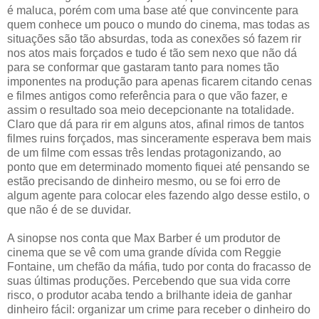
é maluca, porém com uma base até que convincente para
quem conhece um pouco o mundo do cinema, mas todas as
situações são tão absurdas, toda as conexões só fazem rir
nos atos mais forçados e tudo é tão sem nexo que não dá
para se conformar que gastaram tanto para nomes tão
imponentes na produção para apenas ficarem citando cenas
e filmes antigos como referência para o que vão fazer, e
assim o resultado soa meio decepcionante na totalidade.
Claro que dá para rir em alguns atos, afinal rimos de tantos
filmes ruins forçados, mas sinceramente esperava bem mais
de um filme com essas três lendas protagonizando, ao
ponto que em determinado momento fiquei até pensando se
estão precisando de dinheiro mesmo, ou se foi erro de
algum agente para colocar eles fazendo algo desse estilo, o
que não é de se duvidar.
A sinopse nos conta que Max Barber é um produtor de
cinema que se vê com uma grande dívida com Reggie
Fontaine, um chefão da máfia, tudo por conta do fracasso de
suas últimas produções. Percebendo que sua vida corre
risco, o produtor acaba tendo a brilhante ideia de ganhar
dinheiro fácil: organizar um crime para receber o dinheiro do