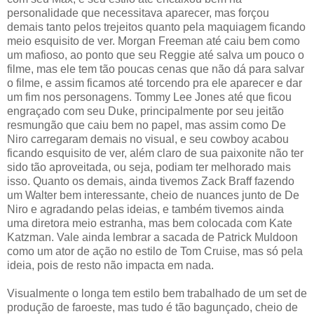
personalidade que necessitava aparecer, mas forçou
demais tanto pelos trejeitos quanto pela maquiagem ficando
meio esquisito de ver. Morgan Freeman até caiu bem como
um mafioso, ao ponto que seu Reggie até salva um pouco o
filme, mas ele tem tão poucas cenas que não dá para salvar
o filme, e assim ficamos até torcendo pra ele aparecer e dar
um fim nos personagens. Tommy Lee Jones até que ficou
engraçado com seu Duke, principalmente por seu jeitão
resmungão que caiu bem no papel, mas assim como De
Niro carregaram demais no visual, e seu cowboy acabou
ficando esquisito de ver, além claro de sua paixonite não ter
sido tão aproveitada, ou seja, podiam ter melhorado mais
isso. Quanto os demais, ainda tivemos Zack Braff fazendo
um Walter bem interessante, cheio de nuances junto de De
Niro e agradando pelas ideias, e também tivemos ainda
uma diretora meio estranha, mas bem colocada com Kate
Katzman. Vale ainda lembrar a sacada de Patrick Muldoon
como um ator de ação no estilo de Tom Cruise, mas só pela
ideia, pois de resto não impacta em nada.
Visualmente o longa tem estilo bem trabalhado de um set de
produção de faroeste, mas tudo é tão bagunçado, cheio de