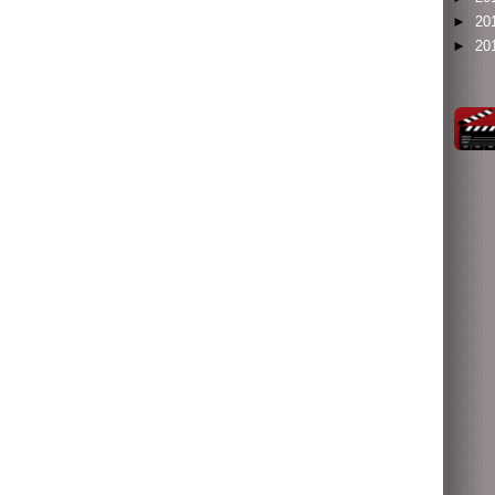
►
20
►
20