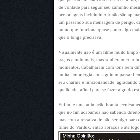
de vontade para seguir seu caminho mesm
personagens incluindo o irmão são apena
um passando sua mensagem de perigo, de 
ponto que funciona quase como algo maio
que o longa precisava.
Visualmente não é um filme muito limpo de
traços e tudo mais, mas souberam criar bo
momentos, trabalharam com tons bem difer
muita simbologia conseguiram passar be
seu charme e funcionalidade, agradando d
qualidade, afinal para se fazer algo do e
Enfim, é uma animação bonita tecnicament
que no fim acabamos não sabendo direito 
mas com a ressalva de não ser algo para 
filme do Varilux, então abraços e até logo