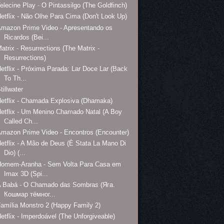
elecine Play - O Pintassilgo (The Goldfinch)
etflix - Não Olhe Para Cima (Don't Look Up)
mazon Prime Video - Apresentando os
Ricardos (Bei...
atrix - Resurrections (The Matrix -
Resurrections)
etflix - Próxima Parada: Lar Doce Lar (Back
To Th...
tillwater
etflix - Chamada Explosiva (Dhamaka)
etflix - Um Menino Chamado Natal (A Boy
Called Ch...
mazon Prime Video - Encontros (Encounter)
etflix - A Mão de Deus (È Stata La Mano Di
Dio) (...
Homem-Aranha - Sem Volta Para Casa em
Imax 3D (Spi...
A Babá - O Chamado das Sombras (Яга.
Кошмар тёмног...
amília Monstro 2 (Happy Family 2)
etflix - Imperdoável (The Unforgiveable)