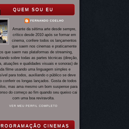
QUEM SOU EU
FERNANDO COELHO
Amante da sétima arte desde sempre,
crítico desde 2010 após se formar em
cinema, confere todos os lançamentos
que saem nos cinemas e praticamente
os que saem nas plataformas de streaming,
ando sobre todas as partes técnicas (direção,
ia, atuações e qualidades visuais e sonoras) de
da filme usando uma linguagem simples e
ível para todos, auxiliando o público se deve
o conferir os longas lançados. Gosta de todos
tilos, mas ama mesmo um bom suspense para
 tenso do começo ao fim quando seu queixo cai
com uma boa reviravolta.
VER MEU PERFIL COMPLETO
PROGRAMAÇÃO CINEMAS