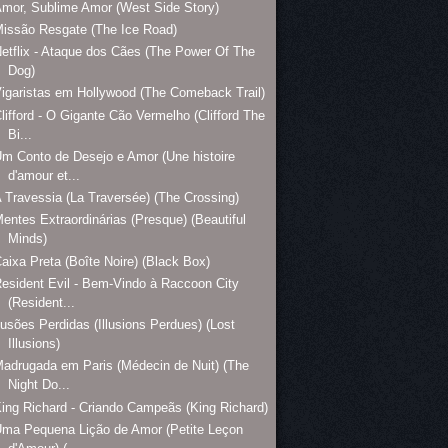
mor, Sublime Amor (West Side Story)
issão Resgate (The Ice Road)
etflix - Ataque dos Cães (The Power Of The
Dog)
igaristas em Hollywood (The Comeback Trail)
lifford - O Gigante Cão Vermelho (Clifford The
Bi...
m Conto de Desejo e Amor (Une histoire
d'amour et...
 Travessia (La Traversée) (The Crossing)
entes Extraordinárias (Presque) (Beautiful
Minds)
aixa Preta (Boîte Noire) (Black Box)
esident Evil - Bem-Vindo à Raccoon City
(Resident...
lusões Perdidas (Illusions Perdues) (Lost
Illusions)
adrugada em Paris (Médecin de Nuit) (The
Night Do...
ing Richard - Criando Campeãs (King Richard)
ma Pequena Lição de Amor (Petite Leçon