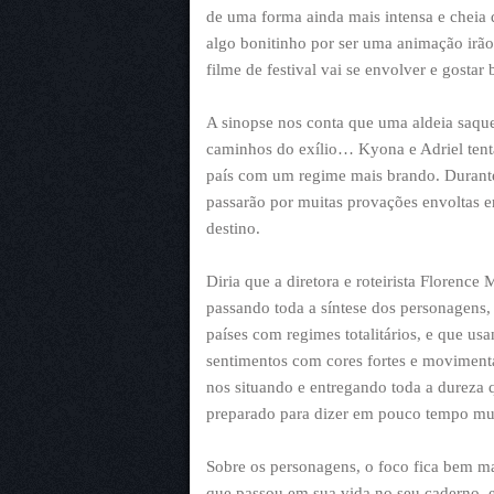
de uma forma ainda mais intensa e cheia 
algo bonitinho por ser uma animação irão
filme de festival vai se envolver e gostar 
A sinopse nos conta que uma aldeia saque
caminhos do exílio… Kyona e Adriel ten
país com um regime mais brando. Durante 
passarão por muitas provações envoltas e
destino.
Diria que a diretora e roteirista Florenc
passando toda a síntese dos personagens,
países com regimes totalitários, e que us
sentimentos com cores fortes e moviment
nos situando e entregando toda a dureza 
preparado para dizer em pouco tempo mu
Sobre os personagens, o foco fica bem m
que passou em sua vida no seu caderno, e 