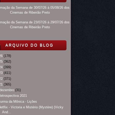
amação da Semana de 30/07/26 à 05/08/26 dos
Cinemas de Ribeirão Preto
amação da Semana de 23/07/26 à 29/07/26 dos
Cinemas de Ribeirão Preto
ARQUIVO DO BLOG
26
(178)
25
(362)
24
(399)
23
(411)
22
(371)
21
(365)
dezembro
(31)
etrospectiva 2021
urma da Mônica - Lições
etflix - Victoria e Mistério (Mystère) (Vicky
And...