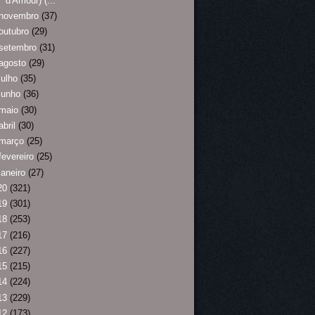
d'Amour) (...
novembro
(37)
outubro
(29)
setembro
(31)
agosto
(29)
julho
(35)
junho
(36)
maio
(30)
abril
(30)
março
(25)
fevereiro
(25)
janeiro
(27)
20
(321)
19
(301)
18
(253)
17
(216)
16
(227)
15
(215)
14
(224)
13
(229)
12
(173)