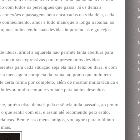
T
o com todos os perrengues que passa. Já os demais
N
s conexões e passagens bem encaixadas na vida dela, cada
A
conhecimento, amor e tudo mais que o longa trabalha, ao
r, mas todos tendo suas devidas importâncias e gracejos
M
N
 ideias, afinal a aquarela não permite tanta abertura para
S
as texturas expressivas para representar os devidos
N
entes para cada situação seja ela mais feliz ou dura, e com
N
m a mensagem completa da trama, ao ponto que tudo tem
e certa forma por completo, além de mostrar muita técnica e
A
stilo levou muito tempo e vontade para tantos desenhos.
N
e, porém triste demais pela essência toda passada, ao ponto
o que sentir com ela, e assim até recomendo pelo estilo,
crianças. Bem é isso meus amigos, vou agora para o último
 mais.
F
N