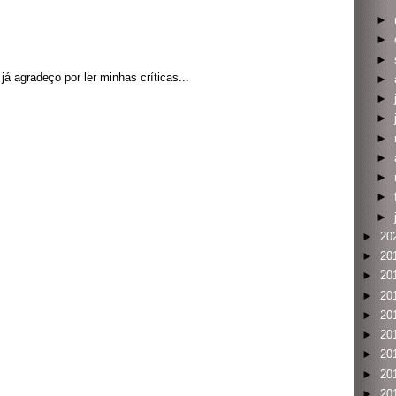
►
►
►
á agradeço por ler minhas críticas...
►
►
►
►
►
►
►
►
►
20
►
20
►
20
►
20
►
20
►
20
►
20
►
20
►
20