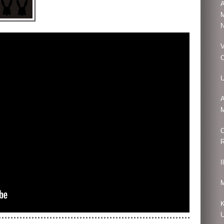
A
M
N
V
C
U
A
M
C
R
I
M
K
U