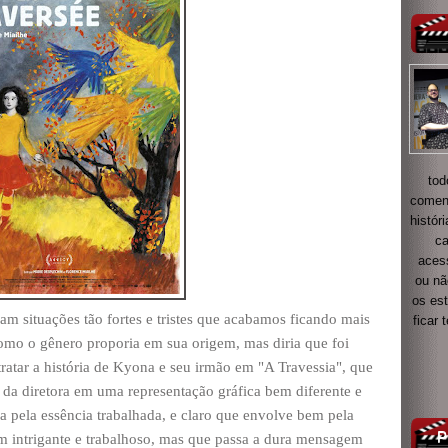
tod
coment
histór
ca
acess
ou nã
os es
m situações tão fortes e tristes que acabamos ficando mais
ficar
mo o gênero proporia em sua origem, mas diria que foi
ratar a história de Kyona e seu irmão em "A Travessia", que
 da diretora em uma representação gráfica bem diferente e
ga pela essência trabalhada, e claro que envolve bem pela
m intrigante e trabalhoso, mas que passa a dura mensagem