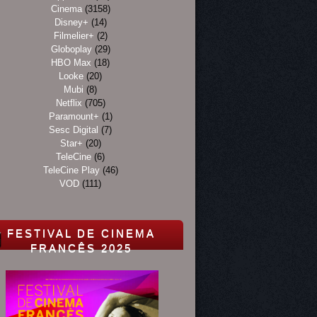
Cinema
(3158)
Disney+
(14)
Filmelier+
(2)
Globoplay
(29)
HBO Max
(18)
Looke
(20)
Mubi
(8)
Netflix
(705)
Paramount+
(1)
Sesc Digital
(7)
Star+
(20)
TeleCine
(6)
TeleCine Play
(46)
VOD
(111)
FESTIVAL DE CINEMA
FRANCÊS 2025