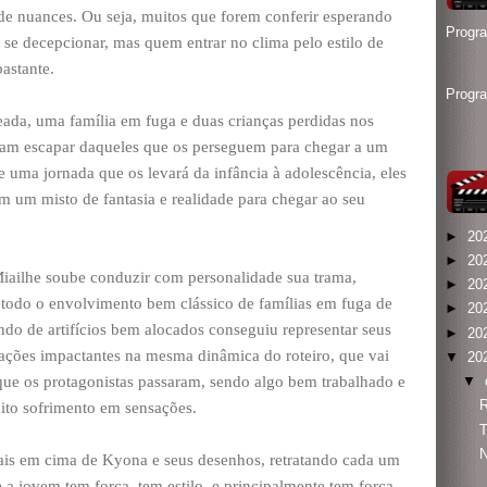
de nuances. Ou seja, muitos que forem conferir esperando
Progr
 se decepcionar, mas quem entrar no clima pelo estilo de
bastante.
Progr
ada, uma família em fuga e duas crianças perdidas nos
tam escapar daqueles que os perseguem para chegar a um
uma jornada que os levará da infância à adolescência, eles
m um misto de fantasia e realidade para chegar ao seu
►
20
►
20
e Miailhe soube conduzir com personalidade sua trama,
►
20
 todo o envolvimento bem clássico de famílias em fuga de
►
20
ando de artifícios bem alocados conseguiu representar seus
►
20
ações impactantes na mesma dinâmica do roteiro, que vai
▼
20
que os protagonistas passaram, sendo algo bem trabalhado e
▼
R
ito sofrimento em sensações.
T
N
ais em cima de Kyona e seus desenhos, retratando cada um
a jovem tem força, tem estilo, e principalmente tem força