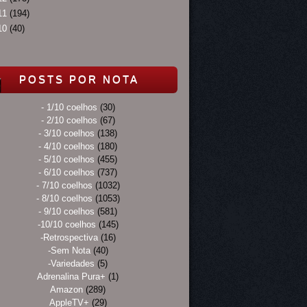
11
(194)
10
(40)
POSTS POR NOTA
- 1/10 coelhos
(30)
- 2/10 coelhos
(67)
- 3/10 coelhos
(138)
- 4/10 coelhos
(180)
- 5/10 coelhos
(455)
- 6/10 coelhos
(737)
- 7/10 coelhos
(1032)
- 8/10 coelhos
(1053)
- 9/10 coelhos
(581)
-10/10 coelhos
(145)
-Retrospectiva
(16)
-Sem Nota
(40)
-Variedades
(5)
Adrenalina Pura+
(1)
Amazon
(289)
AppleTV+
(29)