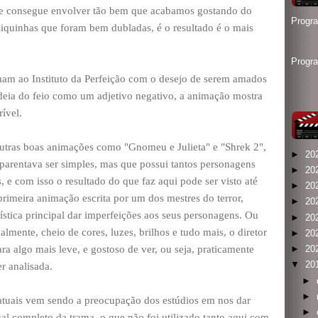
que consegue envolver tão bem que acabamos gostando do
Progr
quinhas que foram bem dubladas, é o resultado é o mais
Progr
am ao Instituto da Perfeição com o desejo de serem amados
deia do feio como um adjetivo negativo, a animação mostra
rível.
outras boas animações como "Gnomeu e Julieta" e "Shrek 2",
►
20
aparentava ser simples, mas que possui tantos personagens
►
20
 e com isso o resultado do que faz aqui pode ser visto até
►
20
primeira animação escrita por um dos mestres do terror,
►
20
stica principal dar imperfeições aos seus personagens. Ou
►
20
mente, cheio de cores, luzes, brilhos e tudo mais, o diretor
►
20
ra algo mais leve, e gostoso de ver, ou seja, praticamente
►
20
▼
20
r analisada.
►
►
uais vem sendo a preocupação dos estúdios em nos dar
►
al completo da trama, o que não foi utilizado tanto aqui com