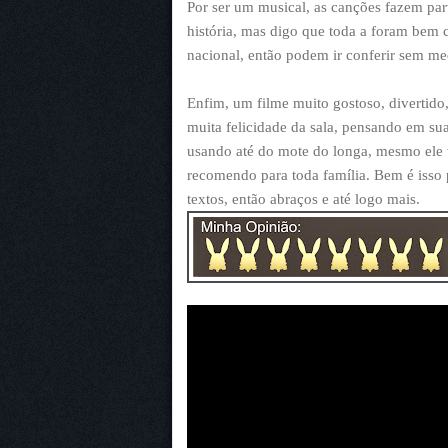
Por ser um musical, as canções fazem part
história, mas digo que toda a foram bem
nacional, então podem ir conferir sem me
Enfim, um filme muito gostoso, divertido
muita felicidade da sala, pensando em su
usando até do mote do longa, mesmo ele te
recomendo para toda família. Bem é isso 
textos, então abraços e até logo mais.