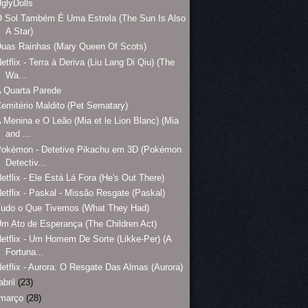
glyDolls
 Sol Também É Uma Estrela (The Sun Is Also
A Star)
uas Rainhas (Mary Queen Of Scots)
etflix - Terra à Deriva (Liu Lang Di Qiu) (The
Wa...
 Quarta Parede
emitério Maldito (Pet Sematary)
 Menina e O Leão (Mia et le Lion Blanc) (Mia
and ...
Pokémon - Detetive Pikachu em 3D (Pokémon
Detectiv...
etflix - Ele Está Lá Fora (He's Out There)
etflix - Paskal - Missão Resgate (Paskal)
Tudo o Que Tivemos (What They Had)
m Ato de Esperança (The Children Act)
etflix - Um Homem De Sorte (Likke-Per) (A
Fortuna...
etflix - Aurora: O Resgate Das Almas (Aurora)
abril
(23)
março
(28)