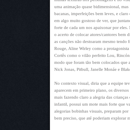
uma animação quase bidimensional, mas i
bacanas, imperfeições bem leves, e claro
em algo muito gostoso de ver, que juntan
forte de cada um nos apaixonar por eles.
o acerto de colocar atores/cantores bem d
as canções não destoaram mesmo tendo fras
Rouge, Aline Wirley como a protagonista 
Cortês como o vilão perfeito Lou, Rinc
modo que foram tão bem colocados que ac
Nick Jonas, Pitbull, Janelle Monáe e Blak
No contexto visual, diria que a equipe t
aparecem em primeiro plano, os diversos c
mais fazendo claro a alegria das criança
infantil, possui um mote mais forte que 
alegorias bobinhas visuais, preparam por
bem preciso, que até poderiam explorar m