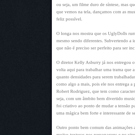
ou seja, um filme duro de síntese, mas 
que vemos na tela, dançamos com as musi
feliz possível.
O longa nos mostra que os UglyDolls rum
mesmo sendo diferentes. Subvertendo a i
que não é preciso ser perfeito para ser inc
O diretor Kelly Asburry já nos entregou 
volta aqui para trabalhar uma trama que 
quanto densidades para serem trabalhadas,
como algo a mais, pois ele nos entrega a 
Robert Rodriguez, que tem como caracterí
seja, com um âmbito bem divertido musical
foi criativo ao ponto de mudar a tensão pa
uma mágica bem forte e interessante de se
Outro ponto bem comum das animações at
muitas texturas nos personagens e no visu