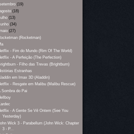
setembro
(19)
agosto
(18)
julho
(13)
junho
(34)
maio
(27)
Rocketman (Rocketman)
Ma
etflix - Fim do Mundo (Rim Of The World)
etflix - A Perfeição (The Perfection)
rightburn - Filho das Trevas (Brightburn)
istórias Estranhas
laddin em Imax 3D (Aladdin)
etflix - Resgate em Malibu (Malibu Rescue)
A Sombra do Pai
ellboy
Kardec
etflix - A Gente Se Vê Ontem (See You
Yesterday)
ohn Wick 3 - Parabellum (John Wick: Chapter
3 - P...