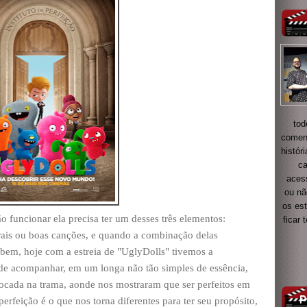
tod
coment
histór
ca
acess
ou nã
os es
funcionar ela precisa ter um desses três elementos:
ficar
rais ou boas canções, e quando a combinação delas
s bem, hoje com a estreia de "UglyDolls" tivemos a
de acompanhar, em um longa não tão simples de essência,
cada na trama, aonde nos mostraram que ser perfeitos em
erfeição é o que nos torna diferentes para ter seu propósito,