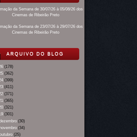
amação da Semana de 30/07/26 à 05/08/26 dos
Cinemas de Ribeirão Preto
amação da Semana de 23/07/26 à 29/07/26 dos
Cinemas de Ribeirão Preto
ARQUIVO DO BLOG
26
(178)
25
(362)
24
(399)
23
(411)
22
(371)
21
(365)
20
(321)
19
(301)
dezembro
(30)
novembro
(34)
outubro
(25)