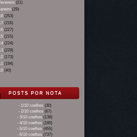
fevereiro
(21)
janeiro
(29)
18
(253)
17
(216)
16
(227)
15
(215)
14
(224)
13
(229)
12
(173)
11
(194)
10
(40)
POSTS POR NOTA
- 1/10 coelhos
(30)
- 2/10 coelhos
(67)
- 3/10 coelhos
(138)
- 4/10 coelhos
(180)
- 5/10 coelhos
(455)
- 6/10 coelhos
(737)