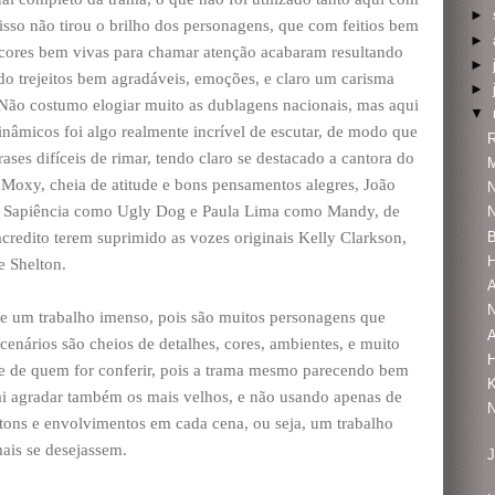
►
sso não tirou o brilho dos personagens, que com feitios bem
►
 cores bem vivas para chamar atenção acabaram resultando
►
do trejeitos bem agradáveis, emoções, e claro um carisma
►
 Não costumo elogiar muito as dublagens nacionais, mas aqui
▼
inâmicos foi algo realmente incrível de escutar, de modo que
es difíceis de rimar, tendo claro se destacado a cantora do
Moxy, cheia de atitude e bons pensamentos alegres, João
N
ón Sapiência como Ugly Dog e Paula Lima como Mandy, de
N
B
redito terem suprimido as vozes originais Kelly Clarkson,
H
e Shelton.
A
N
eve um trabalho imenso, pois são muitos personagens que
enários são cheios de detalhes, cores, ambientes, e muito
H
s e de quem for conferir, pois a trama mesmo parecendo bem
vai agradar também os mais velhos, e não usando apenas de
N
 tons e envolvimentos em cada cena, ou seja, um trabalho
ais se desejassem.
J