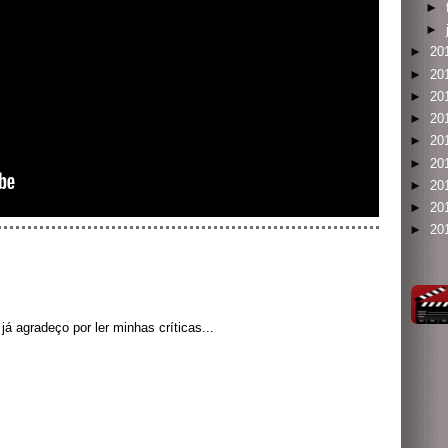
►
►
►
20
►
20
►
20
►
20
►
20
►
20
►
20
►
20
►
20
á agradeço por ler minhas críticas...