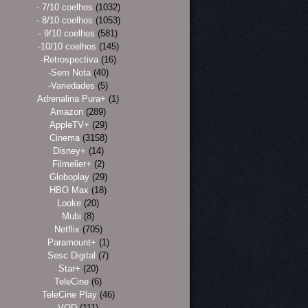
- 7/10 coelhos
(1032)
- 8/10 coelhos
(1053)
- 9/10 coelhos
(581)
-10/10 coelhos
(145)
-Retrospectiva
(16)
-Sem Nota
(40)
-Variedades
(5)
Adrenalina Pura+
(1)
Amazon
(289)
AppleTV+
(29)
Cinema
(3158)
Disney+
(14)
Filmelier+
(2)
Globoplay
(29)
HBO Max
(18)
Looke
(20)
Mubi
(8)
Netflix
(705)
Paramount+
(1)
Sesc Digital
(7)
Star+
(20)
TeleCine
(6)
TeleCine Play
(46)
VOD
(111)