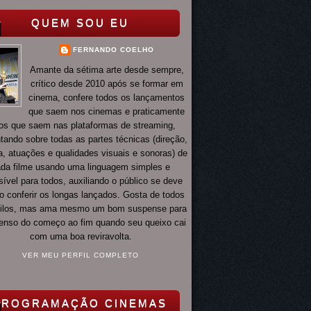
QUEM SOU EU
FERNANDO COELHO
Amante da sétima arte desde sempre,
crítico desde 2010 após se formar em
cinema, confere todos os lançamentos
que saem nos cinemas e praticamente
os que saem nas plataformas de streaming,
ando sobre todas as partes técnicas (direção,
ia, atuações e qualidades visuais e sonoras) de
da filme usando uma linguagem simples e
ível para todos, auxiliando o público se deve
o conferir os longas lançados. Gosta de todos
tilos, mas ama mesmo um bom suspense para
 tenso do começo ao fim quando seu queixo cai
com uma boa reviravolta.
VER MEU PERFIL COMPLETO
PROGRAMAÇÃO CINEMAS