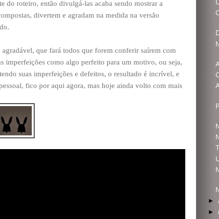
U
e do roteiro, então divulgá-las acaba sendo mostrar a
O
 compostas, divertem e agradam na medida na versão
do.
D
N
, agradável, que fará todos que forem conferir saírem com
as imperfeições como algo perfeito para um motivo, ou seja,
A
ndo suas imperfeições e defeitos, o resultado é incrível, e
C
pessoal, fico por aqui agora, mas hoje ainda volto com mais
A
N
N
U
N
N
►
►