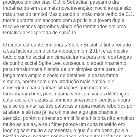
prodígios em ciências, C.J. e Sebastian passam o dia
trabalhando em sua mais nova invenção: mochilas que são
máquinas do tempo! Mas quando o irmão mais velho de C.J.
morre durante um encontro com a polícia, a jovem dupla
resolve usar os aparelhos ainda não terminados em uma
tentativa desesperada de salvá-lo.
O diretor estreante em longas Stefon Bristol já tinha rodado
a sua história como curta-metragem em 2017, e ao mostrar
todo o cunho social em cima da trama para o rei dos longas
de cunho social Spike Lee, conseguiu o apadrinhamento
para transformar a história de um simples curta para um
longa mais amplo e cheio de detalhes, e dessa forma
simples, porém com uma produção mais ampla, ele
conseguiu criar algumas situações que digamos
funcionaram bem, pois a trama vem com várias diferenças
culturais já enraizadas, primeiro uma jovem cientista negra,
que só de juntar as três palavras arrepia muitos rebeldes por
aí afora, e só isso já faz o filme ser algo que chame a
atenção, porém o diretor ao amplificar a história não ampliou
muito as ideias, e seu filme parece um curta repetido em
looping sem muito a apresentar, o que é uma pena, pois a
história em si poderia ser mudada, criar outros vértices, mas