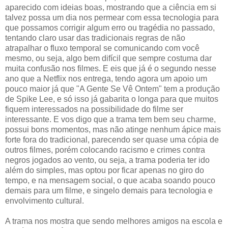
aparecido com ideias boas, mostrando que a ciência em si
talvez possa um dia nos permear com essa tecnologia para
que possamos corrigir algum erro ou tragédia no passado,
tentando claro usar das tradicionais regras de não
atrapalhar o fluxo temporal se comunicando com você
mesmo, ou seja, algo bem difícil que sempre costuma dar
muita confusão nos filmes. E eis que já é o segundo nesse
ano que a Netflix nos entrega, tendo agora um apoio um
pouco maior já que "A Gente Se Vê Ontem" tem a produção
de Spike Lee, e só isso já gabarita o longa para que muitos
fiquem interessados na possibilidade do filme ser
interessante. E vos digo que a trama tem bem seu charme,
possui bons momentos, mas não atinge nenhum ápice mais
forte fora do tradicional, parecendo ser quase uma cópia de
outros filmes, porém colocando racismo e crimes contra
negros jogados ao vento, ou seja, a trama poderia ter ido
além do simples, mas optou por ficar apenas no giro do
tempo, e na mensagem social, o que acaba soando pouco
demais para um filme, e singelo demais para tecnologia e
envolvimento cultural.
A trama nos mostra que sendo melhores amigos na escola e