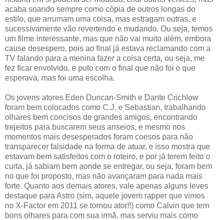
acaba soando sempre como cópia de outros longas do
estilo, que arrumam uma coisa, mas estragam outras, e
sucessivamente vão revertendo e mudando. Ou seja, temos
um filme interessante, mas que não vai muito além, embora
cause desespero, pois ao final já estava reclamando com a
TV falando para a menina fazer a coisa certa, ou seja, me
fez ficar envolvido, e puto com o final que não foi o que
esperava, mas foi uma escolha.
Os jovens atores Eden Duncan-Smith e Dante Crichlow
foram bem colocados como C.J. e Sebastian, trabalhando
olhares bem concisos de grandes amigos, encontrando
trejeitos para buscarem seus anseios, e mesmo nos
momentos mais desesperados foram coesos para não
transparecer falsidade na forma de atuar, e isso mostra que
estavam bem satisfeitos com o roteiro, e por já terem feito o
curta, já sabiam bem aonde se entregar, ou seja, foram bem
no que foi proposto, mas não avançaram para nada mais
forte. Quanto aos demais atores, vale apenas alguns leves
destaque para Astro (sim, aquele jovem rapper que vimos
no X-Factor em 2011 se tornou ator!!) como Calvin que tem
bons olhares para com sua irmã, mas serviu mais como