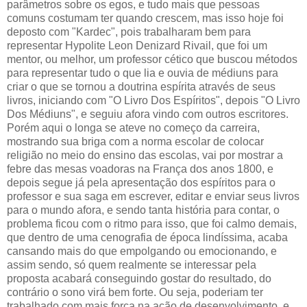
parâmetros sobre os egos, e tudo mais que pessoas
comuns costumam ter quando crescem, mas isso hoje foi
deposto com "Kardec", pois trabalharam bem para
representar Hypolite Leon Denizard Rivail, que foi um
mentor, ou melhor, um professor cético que buscou métodos
para representar tudo o que lia e ouvia de médiuns para
criar o que se tornou a doutrina espírita através de seus
livros, iniciando com "O Livro Dos Espíritos", depois "O Livro
Dos Médiuns", e seguiu afora vindo com outros escritores.
Porém aqui o longa se ateve no começo da carreira,
mostrando sua briga com a norma escolar de colocar
religião no meio do ensino das escolas, vai por mostrar a
febre das mesas voadoras na França dos anos 1800, e
depois segue já pela apresentação dos espíritos para o
professor e sua saga em escrever, editar e enviar seus livros
para o mundo afora, e sendo tanta história para contar, o
problema ficou com o ritmo para isso, que foi calmo demais,
que dentro de uma cenografia de época lindíssima, acaba
cansando mais do que empolgando ou emocionando, e
assim sendo, só quem realmente se interessar pela
proposta acabará conseguindo gostar do resultado, do
contrário o sono virá bem forte. Ou seja, poderiam ter
trabalhado com mais forca na ação de desenvolvimento, e