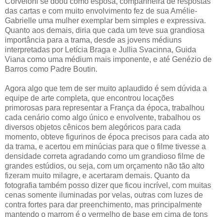
Corveloni se doou como esposa, companheira de respostas
das cartas e com muito envolvimento fez de sua Amélie-
Gabrielle uma mulher exemplar bem simples e expressiva.
Quanto aos demais, diria que cada um teve sua grandiosa
importância para a trama, desde as jovens médiuns
interpretadas por Letícia Braga e Jullia Svacinna, Guida
Viana como uma médium mais imponente, e até Genézio de
Barros como Padre Boutin.
Agora algo que tem de ser muito aplaudido é sem dúvida a
equipe de arte completa, que encontrou locações
primorosas para representar a França da época, trabalhou
cada cenário como algo único e envolvente, trabalhou os
diversos objetos cênicos bem alegóricos para cada
momento, obteve figurinos de época precisos para cada ato
da trama, e acertou em minúcias para que o filme tivesse a
densidade correta agradando como um grandioso filme de
grandes estúdios, ou seja, com um orçamento não tão alto
fizeram muito milagre, e acertaram demais. Quanto da
fotografia também posso dizer que ficou incrível, com muitas
cenas somente iluminadas por velas, outras com luzes de
contra fortes para dar preenchimento, mas principalmente
mantendo o marrom é o vermelho de base em cima de tons