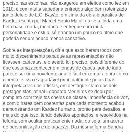
preciso nas escolhas, não exagerou em efeitos como fez em
2010, e com muita sabedoria entregou algo bem roteirizado
junto dele e de L.G. Bayão, em cima da obra biográfica de
Kardec escrita por Marcel Souto Maior, ou seja, toda uma
bela base criada, moldada e entregue com muita
personalidade e estilo, só errando um pouco no ritmo que
poderia ser um pouco menos cansativo.
Sobre as interpretações, diria que escolheram todos com
muito discernimento para que as representações não
ficassem caricatas, e o acerto foi preciso, pois diferente do
que costuma acontecer em longas de época, aonde tudo
parece ser uma novelona, aqui é fácil enxergar a obra como
cinema, e isso é agradável principalmente pelas boas
interpretações dos artistas, em destaque claro dos dois
protagonistas, afinal Leonardo Medeiros se doou por
completo com trejeitos cheios de classe, imponência de voz,
e com olhares bem coerentes para cada momento acabou
demonstrando um Kardec humano, pronto para desafios, e
mais do que isso, tendo defeitos apontados, e resolvidos na
telona, sem ocultar praticamente nada, ou seja, um acerto
de personificação e de atuação. Da mesma forma Sandra