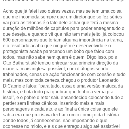
Acho que já falei isso outras vezes, mas se tem uma coisa
que me incomoda sempre que um diretor que só fez séries
vai para as telonas é o fato dele achar que terá a mesma
duração de milhões de capítulos para poder entregar tudo o
que deseja, e quando vê que não tem mais jeito, já colocou
600 personagens que teriam alguma importância na trama,
e o resultado acaba que ninguém é desenvolvido e o
protagonista acaba parecendo um bobo que falou com
todos, mas não sabe nem quem é quem. Digo isso, pois
Otto Bathurst até tentou entregar sua primeira direção da
maneira mais inglesa possível, com diálogos sendo
trabalhados, cenas de ação funcionando com coesão e tudo
mais, mas com toda certeza chegou o produtor Leonardo
DiCaprio e falou: "para tudo, essa é uma versão maluca da
história, e bota tudo pra quebrar que tenho a verba pra
isso!", e o pobre diretor saiu ensandecido colocando tudo a
perder sem limites cênicos, inserindo mais e mais
personagens a cada ato, e ao final a única coisa que ele
sabia era que precisava fechar com o começo da história
aonde todos já conhecemos, não importando o que
ocorresse no miolo, e eis que entregou algo até assistível