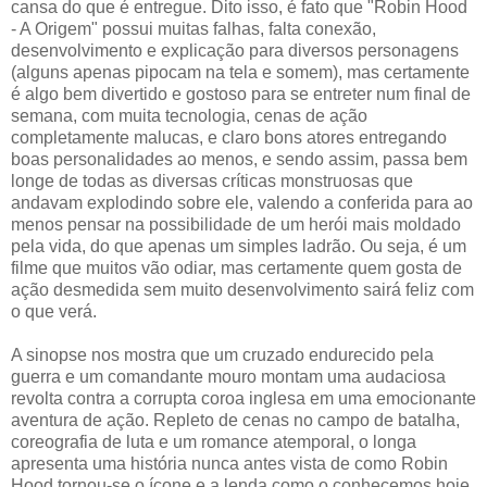
cansa do que é entregue. Dito isso, é fato que "Robin Hood
- A Origem" possui muitas falhas, falta conexão,
desenvolvimento e explicação para diversos personagens
(alguns apenas pipocam na tela e somem), mas certamente
é algo bem divertido e gostoso para se entreter num final de
semana, com muita tecnologia, cenas de ação
completamente malucas, e claro bons atores entregando
boas personalidades ao menos, e sendo assim, passa bem
longe de todas as diversas críticas monstruosas que
andavam explodindo sobre ele, valendo a conferida para ao
menos pensar na possibilidade de um herói mais moldado
pela vida, do que apenas um simples ladrão. Ou seja, é um
filme que muitos vão odiar, mas certamente quem gosta de
ação desmedida sem muito desenvolvimento sairá feliz com
o que verá.
A sinopse nos mostra que um cruzado endurecido pela
guerra e um comandante mouro montam uma audaciosa
revolta contra a corrupta coroa inglesa em uma emocionante
aventura de ação. Repleto de cenas no campo de batalha,
coreografia de luta e um romance atemporal, o longa
apresenta uma história nunca antes vista de como Robin
Hood tornou-se o ícone e a lenda como o conhecemos hoje.