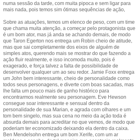
numa sessão da tarde, com muita pipoca e sem ligar para
mais nada, pois temos sim ótimas sequências de ação,
Sobre as atuações, temos um elenco de peso, com um time
que chama muita atenção, a começar pelo protagonista que
é um bom ator, mas já anda se achando demais, de modo
que Taron Egerton nos entrega um Robin cheio de atitude,
mas que sai completamente dos eixos de alguém de
simples atos, querendo mais se mostrar do que fazendo a
ação fluir realmente, e isso incomoda muito, pois é
exagerado, e força talvez a falta de possibilidade de
desenvolver qualquer um ao seu redor. Jamie Foxx entrega
um John bem interessante, cheio de personalidade como
todos seus personagens, e diverte com boas sacadas, mas
lhe falta um pouco mais de ganho histórico para
encontrarmos realmente seu personagem. Eve Hewson
consegue soar interessante e sensual dentro da
personalidade de sua Marian, e agrada com olhares e um
tom bem singelo, mas sua cena no meio da ação toda é
absurda demais para acreditar no que vemos, de modo que
poderiam ter economizado deixando ela dentro da caixa.
Ben Mendelsohn entrega um bom Xerife, com um ar