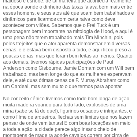
maldoso e esnobe, de tal maneira que acontecia realmente
na época aonde o dinheiro das taxas falava bem mais entre
esses homens, e seus atos até que soam bem trabalhados e
dinâmicos para ficarmos com certa raiva como deve
acontecer com vilões. Sabemos que o Frei Tuck é um
personagem bem importante na mitologia de Hood, e aqui é
uma pena não terem trabalhado mais Tim Minchin, pois
pelos trejeitos que o ator aparenta demonstrar em diversas
cenas, ele estava bem disposto a tudo, e aqui ficou preso a
poucas cenas, mas que foram bem feitas ao menos. Quanto
aos demais, tivemos rápidas participações de Paul
Anderson como Gisbourne, Jamie Dornam com um Will bem
trabalhado, mas bem longe do que as mulheres esperavam
dele, e até duas ótimas cenas de F. Murray Abraham como
um Cardeal, mas sem muito o que termos para apontar.
No conceito cênico tivemos como todo bom longa de ação,
muita madeira voando para todo lado, explosões de uma
mina (sabe se lá de que!), figurinos ousados e intrigantes, e
como filme de arqueiros, flechas sem limites que nos fazem
pensar de onde vem tantas! E com boas locações em meio
a toda a ação, a cidade parece algo insano cheio de
montagens de madeira aonde cavalos correm por cima de