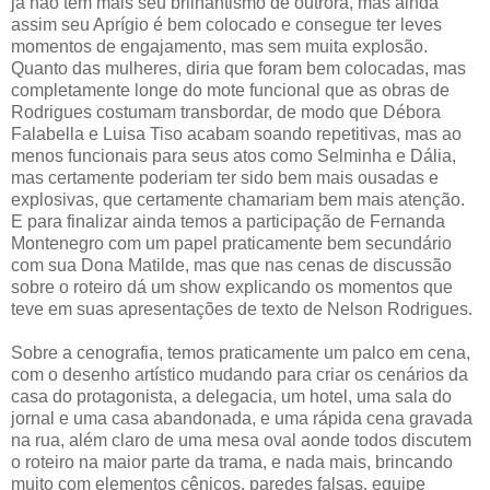
já não tem mais seu brilhantismo de outrora, mas ainda
assim seu Aprígio é bem colocado e consegue ter leves
momentos de engajamento, mas sem muita explosão.
Quanto das mulheres, diria que foram bem colocadas, mas
completamente longe do mote funcional que as obras de
Rodrigues costumam transbordar, de modo que Débora
Falabella e Luisa Tiso acabam soando repetitivas, mas ao
menos funcionais para seus atos como Selminha e Dália,
mas certamente poderiam ter sido bem mais ousadas e
explosivas, que certamente chamariam bem mais atenção.
E para finalizar ainda temos a participação de Fernanda
Montenegro com um papel praticamente bem secundário
com sua Dona Matilde, mas que nas cenas de discussão
sobre o roteiro dá um show explicando os momentos que
teve em suas apresentações de texto de Nelson Rodrigues.
Sobre a cenografia, temos praticamente um palco em cena,
com o desenho artístico mudando para criar os cenários da
casa do protagonista, a delegacia, um hotel, uma sala do
jornal e uma casa abandonada, e uma rápida cena gravada
na rua, além claro de uma mesa oval aonde todos discutem
o roteiro na maior parte da trama, e nada mais, brincando
muito com elementos cênicos, paredes falsas, equipe