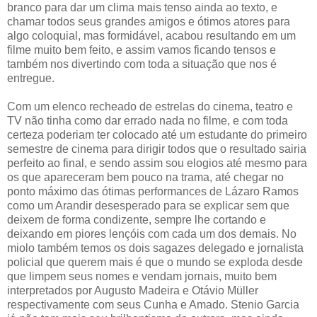
branco para dar um clima mais tenso ainda ao texto, e
chamar todos seus grandes amigos e ótimos atores para
algo coloquial, mas formidável, acabou resultando em um
filme muito bem feito, e assim vamos ficando tensos e
também nos divertindo com toda a situação que nos é
entregue.
Com um elenco recheado de estrelas do cinema, teatro e
TV não tinha como dar errado nada no filme, e com toda
certeza poderiam ter colocado até um estudante do primeiro
semestre de cinema para dirigir todos que o resultado sairia
perfeito ao final, e sendo assim sou elogios até mesmo para
os que apareceram bem pouco na trama, até chegar no
ponto máximo das ótimas performances de Lázaro Ramos
como um Arandir desesperado para se explicar sem que
deixem de forma condizente, sempre lhe cortando e
deixando em piores lençóis com cada um dos demais. No
miolo também temos os dois sagazes delegado e jornalista
policial que querem mais é que o mundo se exploda desde
que limpem seus nomes e vendam jornais, muito bem
interpretados por Augusto Madeira e Otávio Müller
respectivamente com seus Cunha e Amado. Stenio Garcia