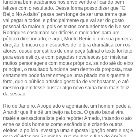
funciona bem acabamos nos envolvendo e ficando bem
felizes com o resultado. Dessa forma posso dizer que "O
Beijo No Asfalto" passa bem longe de ser uma trama que
vai pegar a todos, e principalmente que vai ser do gosto
pessoal da maioria, pois os textos contundentes de Nelson
Rodrigues costumam ser difíceis e moldados para um
público direcionado, e aqui, Murilo Benício, em sua primeira
direção, brincou com esquetes de leitura dramática com os
atores, ousou por estilos de uma peça (afinal o texto foi feito
para esse estilo), e com pegadas novelescas por misturar
muitos personagens com motes próprios, saindo até do eixo
principal, o resultado funciona bem dentro da proposta, mas
certamente poderia ter entregue uma pitada mais quente e
forte, que o público artístico gostaria de ver bastante, e até
mesmo quem fosse buscar algo novo sairia bem mais feliz
da sessão.
Rio de Janeiro. Atropelado e agoniante, um homem pede a
Arandir que lhe dê um beijo na boca. O gesto banal vira
matéria sensacionalista pelo repórter Amado, tratando o ato
entre os dois homens como escândalo e criando outros
efeitos: a polícia investiga uma suposta ligação entre eles; e
gera dúvidas em Selminha, sua mulher, e filha de Aprígio,