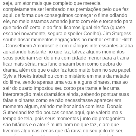
seja, um ator mais que completo que merecia
completamente ser lembrado nas premiações pelo que fez
aqui, de forma que conseguimos começar o filme odiando
ele, no meio estamos amando junto com ele e torcendo para
que tudo dê certo, e ao final ficamos igual ele fica (quase
escapei novamente, segura o spoiler Coelho). Jim Sturgess
soube dosar momentos engraçados no melhor estilho "Hitch
- Conselheiro Amoroso" e com diálogos interessantes acaba
agradando bastante no que faz, talvez alguns momentos
seus poderiam ser de uma comicidade menor para a trama
ficar mais séria, mas funcionaram bem como quebra do
drama, além de que o ator fez tudo muito bem no seu papel.
Sylvia Hoeks trabalhou com o mistério em mais da metade
do filme, sendo apenas uma voz e alguns olhares, mas ao
sair do quarto impostou seu corpo pra trama e fez uma
interpretação mais dramática ainda, sabendo pontuar suas
falas e olhares como se não necessitasse aparecer em
momento algum, saindo melhor ainda com isso. Donald
Sutherland fez tão poucas cenas aqui, que valeria mais
tempo de tela, pois seus momentos junto do protagonista
são hilários e o ator é muito bom no que faz, claro que
tivemos algumas cenas que dá raiva do seu jeito de ser,