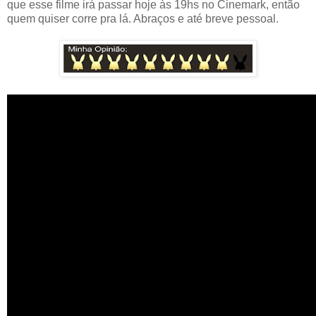
que esse filme irá passar hoje às 19hs no Cinemark, então
quem quiser corre pra lá. Abraços e até breve pessoal.