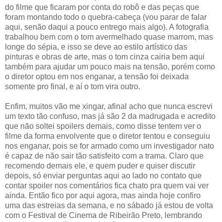
do filme que ficaram por conta do robô e das peças que
foram montando todo o quebra-cabeça (vou parar de falar
aqui, senão daqui a pouco entrego mais algo). A fotografia
trabalhou bem com o tom avermelhado quase marrom, mas
longe do sépia, e isso se deve ao estilo artístico das
pinturas e obras de arte, mas o tom cinza cairia bem aqui
também para ajudar um pouco mais na tensão, porém como
o diretor optou em nos enganar, a tensão foi deixada
somente pro final, e aí o tom vira outro.
Enfim, muitos vão me xingar, afinal acho que nunca escrevi
um texto tão confuso, mas já são 2 da madrugada e acredito
que não soltei spoilers demais, como disse tentem ver o
filme da forma envolvente que o diretor tentou e conseguiu
nos enganar, pois se for armado como um investigador nato
é capaz de não sair tão satisfeito com a trama. Claro que
recomendo demais ele, e quem puder e quiser discutir
depois, só enviar perguntas aqui ao lado no contato que
contar spoiler nos comentários fica chato pra quem vai ver
ainda. Então fico por aqui agora, mas ainda hoje confiro
uma das estreias da semana, e no sábado já estou de volta
com o Festival de Cinema de Ribeirão Preto, lembrando