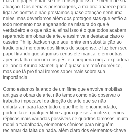
mas é o papel, então se ele conseguiu isso, é mérito de sua
atuação. Dos demais personagens, a maioria aparece para
ligar as pontas e não prestamos quase atenção nenhuma
neles, mas deveríamos além dos protagonistas que estão a
todo momento nos enganando na mistura do que é
verdadeiro e o que não é, afinal isso é o que todos acabam
reparando em obras de arte, e assim vale destacar claro o
caseiro Philip Jackson que aqui entra em substituição ao
tradicional mordomo dos filmes de suspense, e faz bem seu
papel tirando que algumas cenas ele manca, e em outras
apenas falha com um dos pés, e a pequena moça expiadora
de janela Kiruna Stamell que é quase um robô numérico,
mas que lá pro final iremos saber mais sobre sua
importância.
Como estamos falando de um filme que envolve mobílias
antigas e obras de arte, não temos como não observar o
trabalho impecável da direção de arte que se não
enfartaram para fazer tudo o que lhe foi encomendado,
podem fazer qualquer filme agora que será moleza, temos
réplicas mais variadas possíveis de quadros famosos, muita
mobília trabalhada, elementos cênicos para ninguém
reclamar da falta de nada, além claro dos elementos-chave