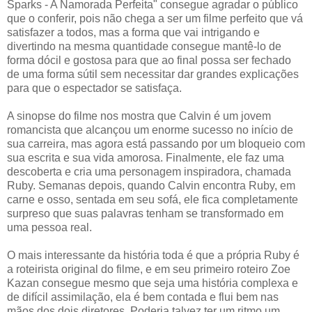
Sparks - A Namorada Perfeita" consegue agradar o público
que o conferir, pois não chega a ser um filme perfeito que vá
satisfazer a todos, mas a forma que vai intrigando e
divertindo na mesma quantidade consegue mantê-lo de
forma dócil e gostosa para que ao final possa ser fechado
de uma forma sútil sem necessitar dar grandes explicações
para que o espectador se satisfaça.
A sinopse do filme nos mostra que Calvin é um jovem
romancista que alcançou um enorme sucesso no início de
sua carreira, mas agora está passando por um bloqueio com
sua escrita e sua vida amorosa. Finalmente, ele faz uma
descoberta e cria uma personagem inspiradora, chamada
Ruby. Semanas depois, quando Calvin encontra Ruby, em
carne e osso, sentada em seu sofá, ele fica completamente
surpreso que suas palavras tenham se transformado em
uma pessoa real.
O mais interessante da história toda é que a própria Ruby é
a roteirista original do filme, e em seu primeiro roteiro Zoe
Kazan consegue mesmo que seja uma história complexa e
de difícil assimilação, ela é bem contada e flui bem nas
mãos dos dois diretores. Poderia talvez ter um ritmo um