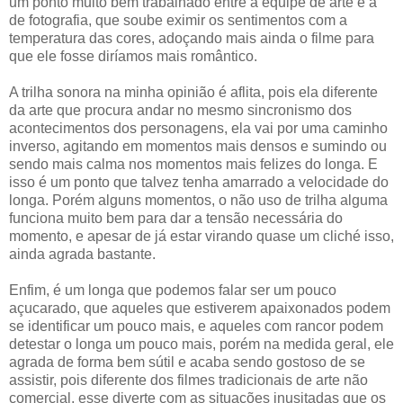
um ponto muito bem trabalhado entre a equipe de arte e a
de fotografia, que soube eximir os sentimentos com a
temperatura das cores, adoçando mais ainda o filme para
que ele fosse diríamos mais romântico.
A trilha sonora na minha opinião é aflita, pois ela diferente
da arte que procura andar no mesmo sincronismo dos
acontecimentos dos personagens, ela vai por uma caminho
inverso, agitando em momentos mais densos e sumindo ou
sendo mais calma nos momentos mais felizes do longa. E
isso é um ponto que talvez tenha amarrado a velocidade do
longa. Porém alguns momentos, o não uso de trilha alguma
funciona muito bem para dar a tensão necessária do
momento, e apesar de já estar virando quase um cliché isso,
ainda agrada bastante.
Enfim, é um longa que podemos falar ser um pouco
açucarado, que aqueles que estiverem apaixonados podem
se identificar um pouco mais, e aqueles com rancor podem
detestar o longa um pouco mais, porém na medida geral, ele
agrada de forma bem sútil e acaba sendo gostoso de se
assistir, pois diferente dos filmes tradicionais de arte não
comercial, esse diverte com as situações inusitadas que os