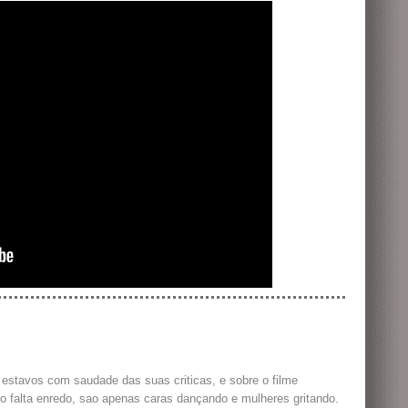
 estavos com saudade das suas criticas, e sobre o filme
o falta enredo, sao apenas caras dançando e mulheres gritando.