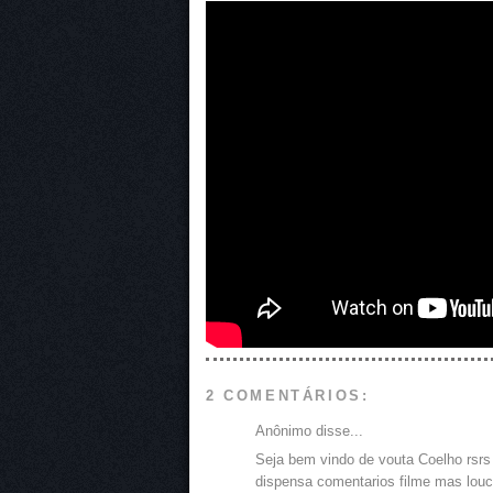
2 COMENTÁRIOS:
Anônimo disse...
Seja bem vindo de vouta Coelho rsrs
dispensa comentarios filme mas louc