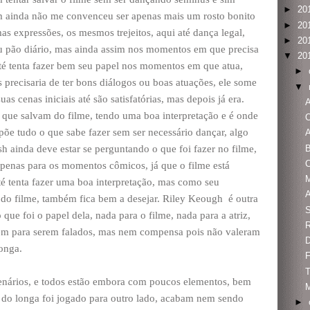
►
20
m ainda não me convenceu ser apenas mais um rosto bonito
►
20
as expressões, os mesmos trejeitos, aqui até dança legal,
►
20
seu pão diário, mas ainda assim nos momentos em que precisa
▼
20
r até tenta fazer bem seu papel nos momentos em que atua,
►
recisaria de ter bons diálogos ou boas atuações, ele some
▼
s cenas iniciais até são satisfatórias, mas depois já era.
e salvam do filme, tendo uma boa interpretação e é onde
põe tudo o que sabe fazer sem ser necessário dançar, algo
A
sh ainda deve estar se perguntando o que foi fazer no filme,
 apenas para os momentos cômicos, já que o filme está
M
é tenta fazer uma boa interpretação, mas como seu
do filme, também fica bem a desejar. Riley Keough é outra
que foi o papel dela, nada para o filme, nada para a atriz,
R
gem para serem falados, mas nem compensa pois não valeram
D
onga.
T
cenários, e todos estão embora com poucos elementos, bem
do longa foi jogado para outro lado, acabam nem sendo
►