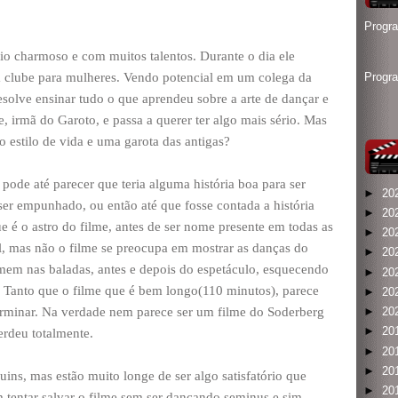
Progr
o charmoso e com muitos talentos. Durante o dia ele
m clube para mulheres. Vendo potencial em um colega da
Progr
solve ensinar tudo o que aprendeu sobre a arte de dançar e
 irmã do Garoto, e passa a querer ter algo mais sério. Mas
estilo de vida e uma garota das antigas?
 pode até parecer que teria alguma história boa para ser
►
20
ser empunhado, ou então até que fosse contada a história
►
20
e é o astro do filme, antes de ser nome presente em todas as
►
20
al, mas não o filme se preocupa em mostrar as danças do
►
20
mem nas baladas, antes e depois do espetáculo, esquecendo
►
20
a. Tanto que o filme que é bem longo(110 minutos), parece
►
20
erminar. Na verdade nem parece ser um filme do Soderberg
►
20
►
20
erdeu totalmente.
►
20
►
20
uins, mas estão muito longe de ser algo satisfatório que
►
20
tentar salvar o filme sem ser dançando seminus e sim