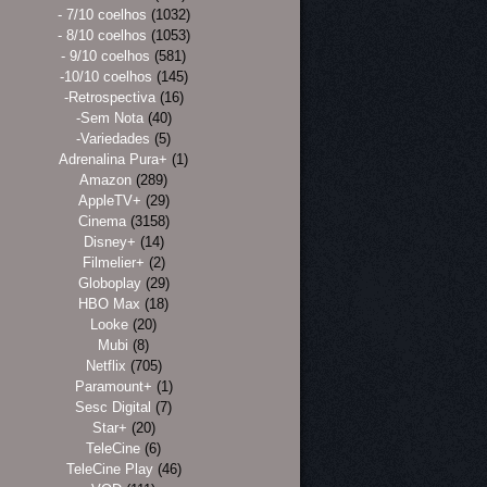
- 7/10 coelhos
(1032)
- 8/10 coelhos
(1053)
- 9/10 coelhos
(581)
-10/10 coelhos
(145)
-Retrospectiva
(16)
-Sem Nota
(40)
-Variedades
(5)
Adrenalina Pura+
(1)
Amazon
(289)
AppleTV+
(29)
Cinema
(3158)
Disney+
(14)
Filmelier+
(2)
Globoplay
(29)
HBO Max
(18)
Looke
(20)
Mubi
(8)
Netflix
(705)
Paramount+
(1)
Sesc Digital
(7)
Star+
(20)
TeleCine
(6)
TeleCine Play
(46)