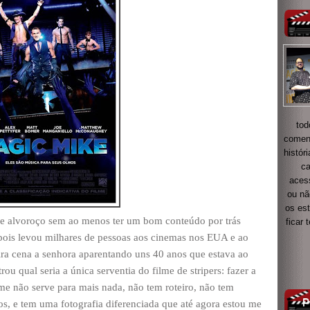
tod
coment
histór
ca
acess
ou nã
os es
e alvoroço sem ao menos ter um bom conteúdo por trás
ficar
 pois levou milhares de pessoas aos cinemas nos EUA e ao
ira cena a senhora aparentando uns 40 anos que estava ao
u qual seria a única serventia do filme de stripers: fazer a
ilme não serve para mais nada, não tem roteiro, não tem
os, e tem uma fotografia diferenciada que até agora estou me