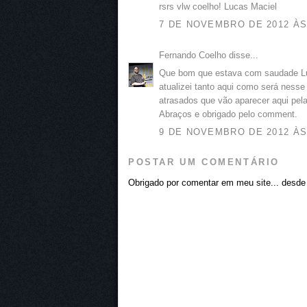
rsrs vlw coelho! Lucas Maciel
7 DE NOVEMBRO DE 2012 ÀS
Fernando Coelho disse...
Que bom que estava com saudade Lu
atualizei tanto aqui como será nesse
atrasados que vão aparecer aqui pel
Abraços e obrigado pelo comment.
9 DE NOVEMBRO DE 2012 ÀS
POSTAR UM COMENTÁRIO
Obrigado por comentar em meu site... desde j