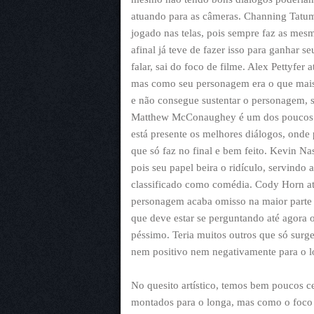
atuando para as câmeras. Channing Tatu
jogado nas telas, pois sempre faz as mesm
afinal já teve de fazer isso para ganhar 
falar, sai do foco de filme. Alex Pettyfe
mas como seu personagem era o que mais p
e não consegue sustentar o personagem, sua
Matthew McConaughey é um dos poucos qu
está presente os melhores diálogos, onde 
que só faz no final e bem feito. Kevin Na
pois seu papel beira o ridículo, servindo
classificado como comédia. Cody Horn at
personagem acaba omisso na maior parte 
que deve estar se perguntando até agora o 
péssimo. Teria muitos outros que só sur
nem positivo nem negativamente para o l
No quesito artístico, temos bem poucos 
montados para o longa, mas como o foco 