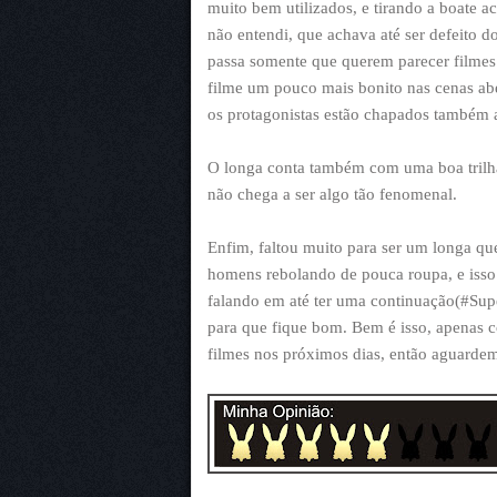
muito bem utilizados, e tirando a boate 
não entendi, que achava até ser defeito do 
passa somente que querem parecer filmes 
filme um pouco mais bonito nas cenas ab
os protagonistas estão chapados também 
O longa conta também com uma boa trilha
não chega a ser algo tão fenomenal.
Enfim, faltou muito para ser um longa qu
homens rebolando de pouca roupa, e isso 
falando em até ter uma continuação(#Sup
para que fique bom. Bem é isso, apenas 
filmes nos próximos dias, então aguardem