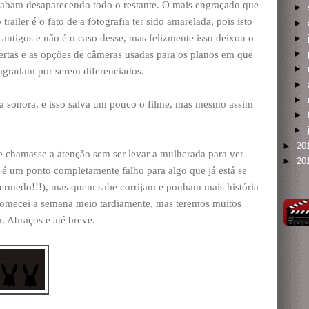
acabam desaparecendo todo o restante. O mais engraçado que
►
trailer é o fato de a fotografia ter sido amarelada, pois isto
►
antigos e não é o caso desse, mas felizmente isso deixou o
►
►
ertas e as opções de câmeras usadas para os planos em que
►
agradam por serem diferenciados.
►
►
 sonora, e isso salva um pouco o filme, mas mesmo assim
►
►
►
20
e chamasse a atenção sem ser levar a mulherada para ver
►
20
é um ponto completamente falho para algo que já está se
ermedo!!!), mas quem sabe corrijam e ponham mais história
comecei a semana meio tardiamente, mas teremos muitos
. Abraços e até breve.