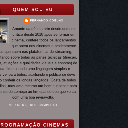
QUEM SOU EU
FERNANDO COELHO
Amante da sétima arte desde sempre,
crítico desde 2010 após se formar em
cinema, confere todos os lançamentos
que saem nos cinemas e praticamente
os que saem nas plataformas de streaming,
ando sobre todas as partes técnicas (direção,
ia, atuações e qualidades visuais e sonoras) de
da filme usando uma linguagem simples e
ível para todos, auxiliando o público se deve
o conferir os longas lançados. Gosta de todos
tilos, mas ama mesmo um bom suspense para
 tenso do começo ao fim quando seu queixo cai
com uma boa reviravolta.
VER MEU PERFIL COMPLETO
PROGRAMAÇÃO CINEMAS