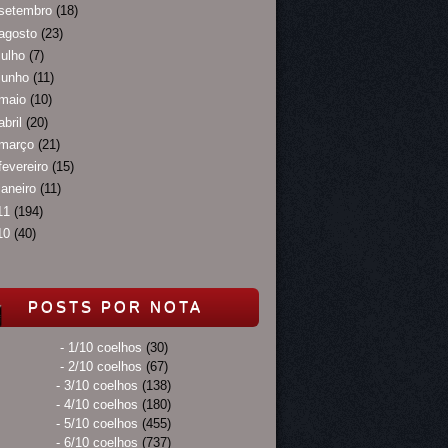
setembro
(18)
agosto
(23)
julho
(7)
junho
(11)
maio
(10)
abril
(20)
março
(21)
fevereiro
(15)
janeiro
(11)
11
(194)
10
(40)
POSTS POR NOTA
- 1/10 coelhos
(30)
- 2/10 coelhos
(67)
- 3/10 coelhos
(138)
- 4/10 coelhos
(180)
- 5/10 coelhos
(455)
- 6/10 coelhos
(737)