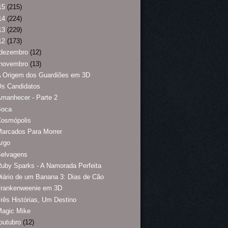
15
(215)
14
(224)
13
(229)
12
(173)
dezembro
(12)
novembro
(13)
A Origem dos Guardiões em 3D
Os Candidatos
manhecer - Parte 2
Boca
Cosmópolis
arcados Para Morrer
Argo
Selvagens
uby Sparks - A Namorada Perfeita
iário de um Banana 3: Dias de Cão
Frankenweenie em 3D
rês Histórias, Um Destino
Magic Mike
outubro
(12)