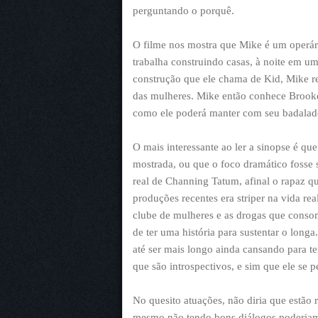
perguntando o porquê.
O filme nos mostra que Mike é um operári
trabalha construindo casas, à noite em u
construção que ele chama de Kid, Mike re
das mulheres. Mike então conhece Brooke,
como ele poderá manter com seu badalado 
O mais interessante ao ler a sinopse é que
mostrada, ou que o foco dramático fosse 
real de Channing Tatum, afinal o rapaz qu
produções recentes era striper na vida re
clube de mulheres e as drogas que conso
de ter uma história para sustentar o long
até ser mais longo ainda cansando para t
que são introspectivos, e sim que ele se p
No quesito atuações, não diria que estão r
mesmo não tendo bons diálogos poderiam 