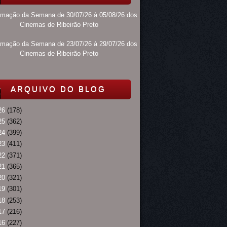
amação da Semana de 30/07/26 à 05/08/26 dos
Cinemas de Ribeirão Preto
amação da Semana de 23/07/26 à 29/07/26 dos
Cinemas de Ribeirão Preto
ARQUIVO DO BLOG
26
(178)
25
(362)
24
(399)
23
(411)
22
(371)
21
(365)
20
(321)
19
(301)
18
(253)
17
(216)
16
(227)