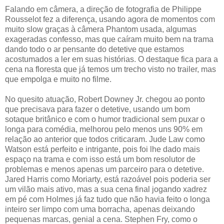
Falando em câmera, a direção de fotografia de Philippe
Rousselot fez a diferença, usando agora de momentos com
muito slow graças à câmera Phantom usada, algumas
exageradas confesso, mas que caíram muito bem na trama
dando todo o ar pensante do detetive que estamos
acostumados a ler em suas histórias. O destaque fica para a
cena na floresta que já temos um trecho visto no trailer, mas
que empolga e muito no filme.
No quesito atuação, Robert Downey Jr. chegou ao ponto
que precisava para fazer o detetive, usando um bom
sotaque britânico e com o humor tradicional sem puxar o
longa para comédia, melhorou pelo menos uns 90% em
relação ao anterior que todos criticaram. Jude Law como
Watson está perfeito e intrigante, pois foi lhe dado mais
espaço na trama e com isso está um bom resolutor de
problemas e menos apenas um parceiro para o detetive.
Jared Harris como Moriarty, está razoável pois poderia ser
um vilão mais ativo, mas a sua cena final jogando xadrez
em pé com Holmes já faz tudo que não havia feito o longa
inteiro ser limpo com uma borracha, apenas deixando
pequenas marcas, genial a cena. Stephen Fry, como o