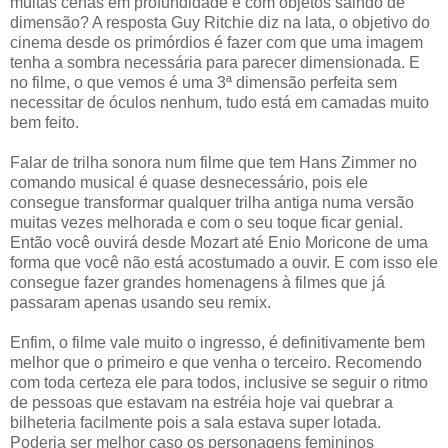
muitas cenas em profundidade e com objetos saindo de
dimensão? A resposta Guy Ritchie diz na lata, o objetivo do
cinema desde os primórdios é fazer com que uma imagem
tenha a sombra necessária para parecer dimensionada. E
no filme, o que vemos é uma 3ª dimensão perfeita sem
necessitar de óculos nenhum, tudo está em camadas muito
bem feito.
Falar de trilha sonora num filme que tem Hans Zimmer no
comando musical é quase desnecessário, pois ele
consegue transformar qualquer trilha antiga numa versão
muitas vezes melhorada e com o seu toque ficar genial.
Então você ouvirá desde Mozart até Enio Moricone de uma
forma que você não está acostumado a ouvir. E com isso ele
consegue fazer grandes homenagens à filmes que já
passaram apenas usando seu remix.
Enfim, o filme vale muito o ingresso, é definitivamente bem
melhor que o primeiro e que venha o terceiro. Recomendo
com toda certeza ele para todos, inclusive se seguir o ritmo
de pessoas que estavam na estréia hoje vai quebrar a
bilheteria facilmente pois a sala estava super lotada.
Poderia ser melhor caso os personagens femininos