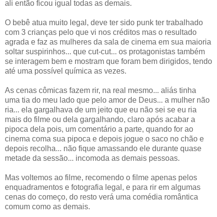
ali então ficou igual todas as demais.
O bebê atua muito legal, deve ter sido punk ter trabalhado
com 3 crianças pelo que vi nos créditos mas o resultado
agrada e faz as mulheres da sala de cinema em sua maioria
soltar suspirinhos... que cut-cut... os protagonistas também
se interagem bem e mostram que foram bem dirigidos, tendo
até uma possível química as vezes.
As cenas cômicas fazem rir, na real mesmo... aliás tinha
uma tia do meu lado que pelo amor de Deus... a mulher não
ria... ela gargalhava de um jeito que eu não sei se eu ria
mais do filme ou dela gargalhando, claro após acabar a
pipoca dela pois, um comentário a parte, quando for ao
cinema coma sua pipoca e depois jogue o saco no chão e
depois recolha... não fique amassando ele durante quase
metade da sessão... incomoda as demais pessoas.
Mas voltemos ao filme, recomendo o filme apenas pelos
enquadramentos e fotografia legal, e para rir em algumas
cenas do começo, do resto verá uma comédia romântica
comum como as demais.