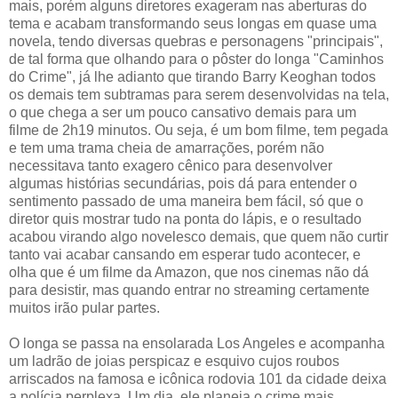
mais, porém alguns diretores exageram nas aberturas do
tema e acabam transformando seus longas em quase uma
novela, tendo diversas quebras e personagens "principais",
de tal forma que olhando para o pôster do longa "Caminhos
do Crime", já lhe adianto que tirando Barry Keoghan todos
os demais tem subtramas para serem desenvolvidas na tela,
o que chega a ser um pouco cansativo demais para um
filme de 2h19 minutos. Ou seja, é um bom filme, tem pegada
e tem uma trama cheia de amarrações, porém não
necessitava tanto exagero cênico para desenvolver
algumas histórias secundárias, pois dá para entender o
sentimento passado de uma maneira bem fácil, só que o
diretor quis mostrar tudo na ponta do lápis, e o resultado
acabou virando algo novelesco demais, que quem não curtir
tanto vai acabar cansando em esperar tudo acontecer, e
olha que é um filme da Amazon, que nos cinemas não dá
para desistir, mas quando entrar no streaming certamente
muitos irão pular partes.
O longa se passa na ensolarada Los Angeles e acompanha
um ladrão de joias perspicaz e esquivo cujos roubos
arriscados na famosa e icônica rodovia 101 da cidade deixa
a polícia perplexa. Um dia, ele planeja o crime mais