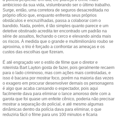
ambicioso da sua vida, vislumbrando ser o último trabalho.
Surge, então, uma corretora de seguros desacreditada no
próprio ofício que, enquanto enfrenta seus próprios
obstáculos e encruzilhadas, passa a colaborar com o
bandido. Nada, porém, é tão simples quanto parece e um
detetive obstinado acredita ter encontrado um padrão na
série de assaltos, fechando o cerco e elevando ainda mais
os riscos. À medida que o grande e multimilionário roubo se
aproxima, o trio é forçado a confrontar as ameaças e os
custos das escolhas que fizeram.
É até engraçado ver o estilo de filme que o diretor e
roteirista Bart Layton gosta de fazer, pois geralmente recaem
para o lado criminoso, mas com ações mais controladas, e
isso é bacana por mostrar foco, porém na maioria das vezes
o exagero em procurar desenvolver demais os personagens
é algo que acaba cansando o espectador, pois aqui
facilmente dava para eliminar o lance amoroso dele com a
garota que foi quase um enfeite cênico, poderia não precisar
mostrar a separação do policial, e até mesmo algumas
dinâmicas dentro da polícia dava para eliminar, o que
reduziria fácil o filme para uns 100 minutos e ficaria