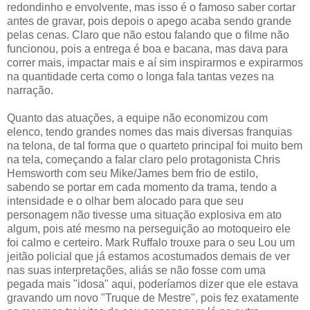
redondinho e envolvente, mas isso é o famoso saber cortar
antes de gravar, pois depois o apego acaba sendo grande
pelas cenas. Claro que não estou falando que o filme não
funcionou, pois a entrega é boa e bacana, mas dava para
correr mais, impactar mais e aí sim inspirarmos e expirarmos
na quantidade certa como o longa fala tantas vezes na
narração.
Quanto das atuações, a equipe não economizou com
elenco, tendo grandes nomes das mais diversas franquias
na telona, de tal forma que o quarteto principal foi muito bem
na tela, começando a falar claro pelo protagonista Chris
Hemsworth com seu Mike/James bem frio de estilo,
sabendo se portar em cada momento da trama, tendo a
intensidade e o olhar bem alocado para que seu
personagem não tivesse uma situação explosiva em ato
algum, pois até mesmo na perseguição ao motoqueiro ele
foi calmo e certeiro. Mark Ruffalo trouxe para o seu Lou um
jeitão policial que já estamos acostumados demais de ver
nas suas interpretações, aliás se não fosse com uma
pegada mais "idosa" aqui, poderíamos dizer que ele estava
gravando um novo "Truque de Mestre", pois fez exatamente