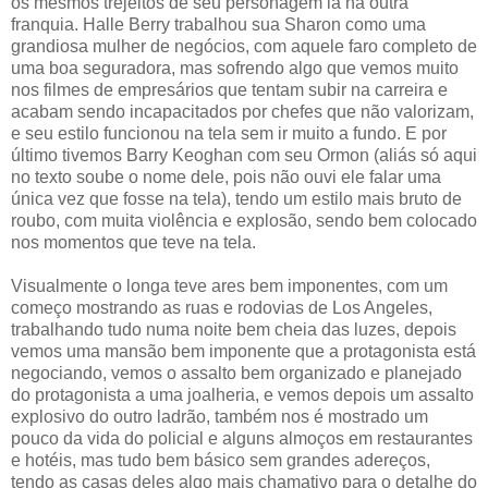
os mesmos trejeitos de seu personagem lá na outra
franquia. Halle Berry trabalhou sua Sharon como uma
grandiosa mulher de negócios, com aquele faro completo de
uma boa seguradora, mas sofrendo algo que vemos muito
nos filmes de empresários que tentam subir na carreira e
acabam sendo incapacitados por chefes que não valorizam,
e seu estilo funcionou na tela sem ir muito a fundo. E por
último tivemos Barry Keoghan com seu Ormon (aliás só aqui
no texto soube o nome dele, pois não ouvi ele falar uma
única vez que fosse na tela), tendo um estilo mais bruto de
roubo, com muita violência e explosão, sendo bem colocado
nos momentos que teve na tela.
Visualmente o longa teve ares bem imponentes, com um
começo mostrando as ruas e rodovias de Los Angeles,
trabalhando tudo numa noite bem cheia das luzes, depois
vemos uma mansão bem imponente que a protagonista está
negociando, vemos o assalto bem organizado e planejado
do protagonista a uma joalheria, e vemos depois um assalto
explosivo do outro ladrão, também nos é mostrado um
pouco da vida do policial e alguns almoços em restaurantes
e hotéis, mas tudo bem básico sem grandes adereços,
tendo as casas deles algo mais chamativo para o detalhe do