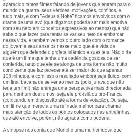
aparecido tantos filmes falando de jovens que entram para o
mundo da guerra, seus vértices, motivações, conflitos, e
tudo mais, e com "Adeus à Noite" ficamos envolvidos com o
drama de uma avó (que digamos poderia ser mais emotiva
com seu neto em conceitos expressivos ao menos) que não
sabe o que fazer para tentar salvar seu neto de embarcar
nessa vida, e também vemos o outro lado com o romance
do jovem e seus anseios nesse meio que é a vida de
alguém que defende o profeta islâmico e suas leis. Não diria
que é um filme que tenha uma cadência gostosa de ser
conferida, tanto que ele se alonga de uma forma não muito
condizente que faz parecer até ser maior do que apenas
103 minutos, e com isso o resultado embora seja fluido, com
um final bacana de se ver ao menos (pois jurava que não
teria um fim!) não entrega uma perspectiva mais direcionada
para nenhum dos rumos, seja ele pró-islã ou pró-França
(colocando em discussão até a forma de votação). Ou seja,
um filme que merecia uma refinada melhor para chamar
mais atenção de todos os pontos colocados nas entrelinhas,
que até envolve, porém, não agrada como poderia.
A sinopse nos conta que Muriel é uma mulher idosa que