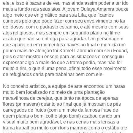
ele, e isso é bacana de ver, mas ainda assim poderia ter ido
mais a fundo nos seus atos. A jovem Oulaya Amamra trouxe
algo meio que enigmático para sua Lila, que ficamos
curiosos pelo que pode fazer com seu envolvimento no lar
de idosos, com o padrasto estranho, e até mesmo com seus
atos religiosos, mas sempre em segundo plano no filme
acaba que não se entrega para agradar. Um personagem
que apareceu em momentos chaves ao final e merecia um
pouco mais de atenção foi Kamel Labroudi com seu Fouad,
pois o ator mostrou ensejo para as situações e conseguiu
expressar algo a mais do que a trama pedia, mas não foi
muito além, o que é uma pena, afinal todo esse movimento
de refugiados daria para trabalhar bem com ele.
No conceito artístico, a equipe de arte encontrou um haras
muito bem localizado no meio de uma plantação
maravilhosa de cerejas, que tanto na época de apenas
flores (primavera) quanto ao final que já mostram os pés
carregados de frutos (com um mote da famosa frase de
quem planta o bem, colhe algo bom!) acabou dando um
visual muito bem agradável, e nas cenas mais tensas a
trama trabalhou muito com tons marrons como o estábulo e