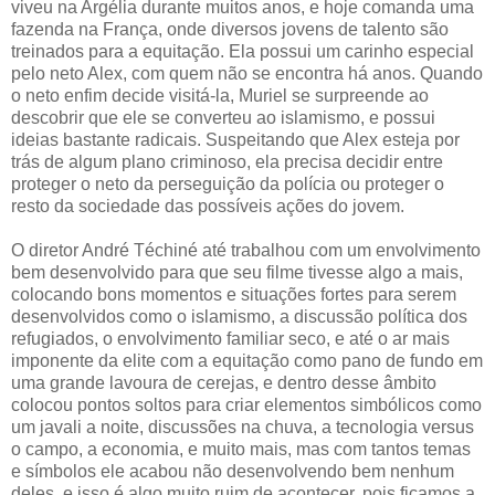
viveu na Argélia durante muitos anos, e hoje comanda uma
fazenda na França, onde diversos jovens de talento são
treinados para a equitação. Ela possui um carinho especial
pelo neto Alex, com quem não se encontra há anos. Quando
o neto enfim decide visitá-la, Muriel se surpreende ao
descobrir que ele se converteu ao islamismo, e possui
ideias bastante radicais. Suspeitando que Alex esteja por
trás de algum plano criminoso, ela precisa decidir entre
proteger o neto da perseguição da polícia ou proteger o
resto da sociedade das possíveis ações do jovem.
O diretor André Téchiné até trabalhou com um envolvimento
bem desenvolvido para que seu filme tivesse algo a mais,
colocando bons momentos e situações fortes para serem
desenvolvidos como o islamismo, a discussão política dos
refugiados, o envolvimento familiar seco, e até o ar mais
imponente da elite com a equitação como pano de fundo em
uma grande lavoura de cerejas, e dentro desse âmbito
colocou pontos soltos para criar elementos simbólicos como
um javali a noite, discussões na chuva, a tecnologia versus
o campo, a economia, e muito mais, mas com tantos temas
e símbolos ele acabou não desenvolvendo bem nenhum
deles, e isso é algo muito ruim de acontecer, pois ficamos a